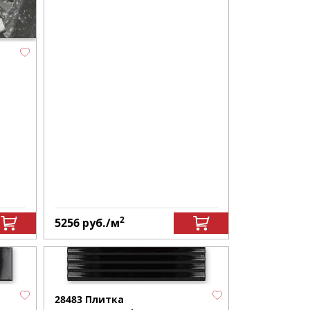
2
5256
руб.
/м
28483 Плитка