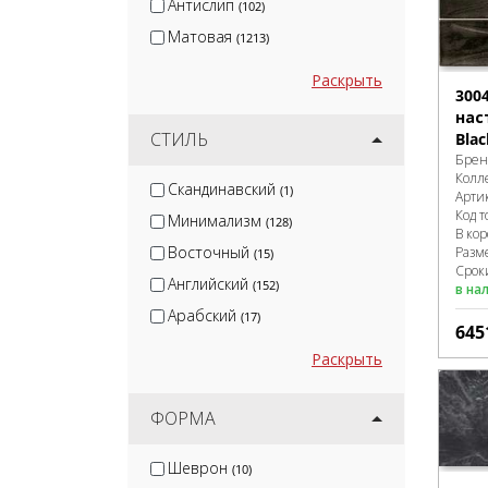
Антислип
(102)
Матовая
(1213)
Раскрыть
300
нас
СТИЛЬ
Blac
Брен
Колл
Скандинавский
(1)
Арти
Код т
Минимализм
(128)
В ко
Восточный
Разм
(15)
Срок
Английский
(152)
в на
Арабский
(17)
645
Раскрыть
ФОРМА
Шеврон
(10)