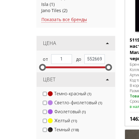
Isla
(1)
Jano Tiles
(2)
Показать все бренды
511
ЦЕНА
нас
Mar
чер
Брен
Колл
Арти
ЦВЕТ
Код т
В ко
Разм
Темно-красный
(1)
Това
Сроки
Светло-фиолетовый
(1)
в на
Фиолетовый
(1)
146
Желтый
(11)
Темный
(118)