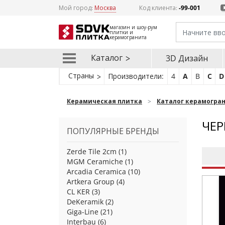
Мой город:
Москва
Код клиента:
-99-001
магазин и шоу-рум
плитки и
керамогранита
Каталог
3D Дизайн
Страны
Производители:
4
A
B
C
D
Керамическая плитка
Каталог керамогра
ЧЕР
ПОПУЛЯРНЫЕ БРЕНДЫ
Zerde Tile 2cm
(1)
MGM Ceramiche
(1)
Arcadia Ceramica
(10)
Artkera Group
(4)
CL KER
(3)
DeKeramik
(2)
Giga-Line
(21)
Interbau
(6)