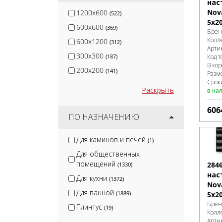
нас
Nov
1200x600
(522)
5x2
600x600
(369)
Брен
Колл
600x1200
(312)
Арти
300x300
Код т
(187)
В ко
200x200
(141)
Разм
Срок
Раскрыть
в на
606
ПО НАЗНАЧЕНИЮ
Для каминов и печей
(1)
Для общественных
помещений
284
(1330)
нас
Для кухни
(1372)
Nova
Для ванной
(1889)
5x2
Брен
Плинтус
(19)
Колл
Арти