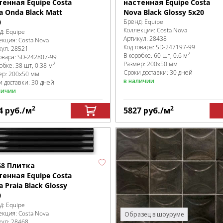
тенная Equipe Costa
настенная Equipe Costa
a Onda Black Matt
Nova Black Glossy 5x20
0
Бренд:
Equipe
Коллекция:
Costa Nova
д:
Equipe
Артикул:
28438
екция:
Costa Nova
Код товара:
SD-247197
-99
кул:
28521
2
В коробке
:
60 шт, 0.6 м
овара:
SD-242807
-99
Размер:
200x50 мм
2
робке
:
38 шт, 0.38 м
Сроки доставки: 30 дней
ер:
200x50 мм
в наличии
и доставки: 30 дней
личии
2
2
4
руб.
/м
5827
руб.
/м
68 Плитка
тенная Equipe Costa
 Praia Black Glossy
0
д:
Equipe
екция:
Costa Nova
Образец в шоуруме
кул:
28468