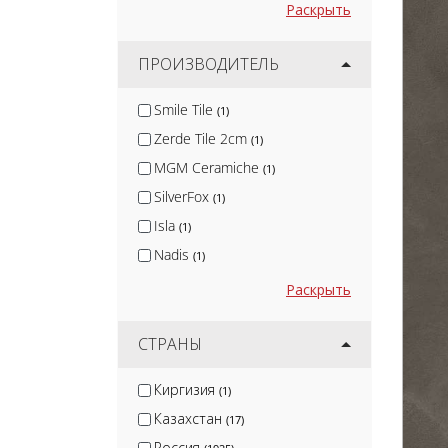
Раскрыть
ПРОИЗВОДИТЕЛЬ
Smile Tile
(1)
Zerde Tile 2cm
(1)
MGM Ceramiche
(1)
SilverFox
(1)
Isla
(1)
Nadis
(1)
Arcadia Ceramica
(10)
Раскрыть
Protiles
(12)
Terramatic
СТРАНЫ
(16)
Kirovit
(2)
Киргизия
(1)
DeKeramik
(2)
Казахстан
(17)
Jano Tiles
(2)
Россия