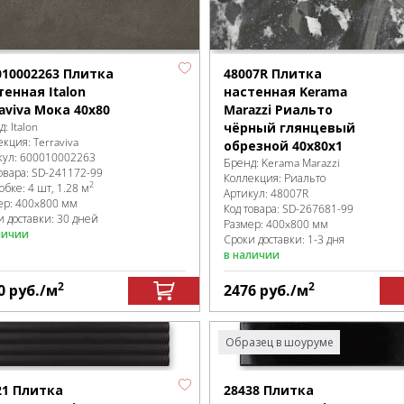
010002263 Плитка
48007R Плитка
тенная Italon
настенная Kerama
raviva Мока 40x80
Marazzi Риальто
д:
Italon
чёрный глянцевый
екция:
Terraviva
обрезной 40x80x1
кул:
600010002263
Бренд:
Kerama Marazzi
овара:
SD-241172
-99
Коллекция:
Риальто
2
робке
:
4 шт, 1.28 м
Артикул:
48007R
ер:
400x800 мм
Код товара:
SD-267681
-99
и доставки: 30 дней
Размер:
400x800 мм
личии
Сроки доставки: 1-3 дня
в наличии
2
2
0
руб.
/м
2476
руб.
/м
Образец в шоуруме
21 Плитка
28438 Плитка