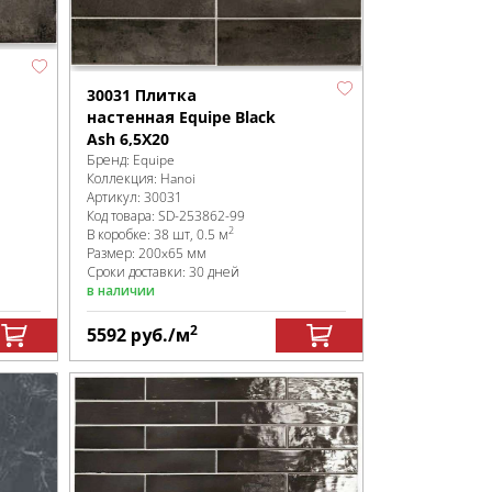
30031 Плитка
настенная Equipe Black
Ash 6,5X20
Бренд:
Equipe
Коллекция:
Hanoi
Артикул:
30031
Код товара:
SD-253862
-99
2
В коробке
:
38 шт, 0.5 м
Размер:
200x65 мм
Сроки доставки: 30 дней
в наличии
2
5592
руб.
/м