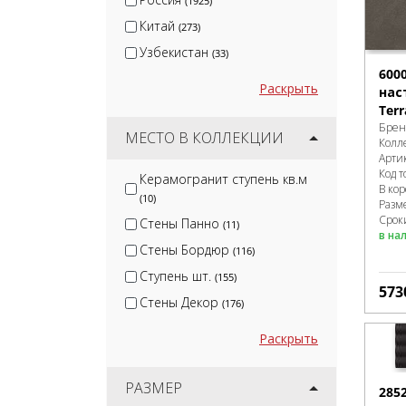
(1925)
Китай
(273)
Узбекистан
(33)
600
Раскрыть
нас
Ter
Брен
МЕСТО В КОЛЛЕКЦИИ
Колл
Арти
Код т
Керамогранит ступень кв.м
В ко
(10)
Разм
Срок
Стены Панно
(11)
в на
Стены Бордюр
(116)
Ступень шт.
(155)
573
Стены Декор
(176)
Раскрыть
РАЗМЕР
285