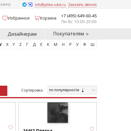
газину
info@plitka-sdvk.ru
Заказать звонок
+7 (495) 649-60-45
Избранное
Корзина
Пн-Вс 10:00-20:00
Покупателям
Дизайнерам
W
X
Y
Z
Г
Д
Е
К
М
Н
Р
У
Ф
Ш
по популярности
Cортировка:
24462 Плитка