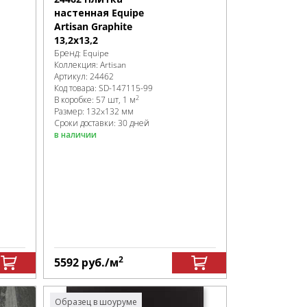
настенная Equipe
Artisan Graphite
13,2x13,2
Бренд:
Equipe
Коллекция:
Artisan
Артикул:
24462
Код товара:
SD-147115
-99
2
В коробке
:
57 шт, 1 м
Размер:
132x132 мм
Сроки доставки: 30 дней
в наличии
2
5592
руб.
/м
Образец в шоуруме