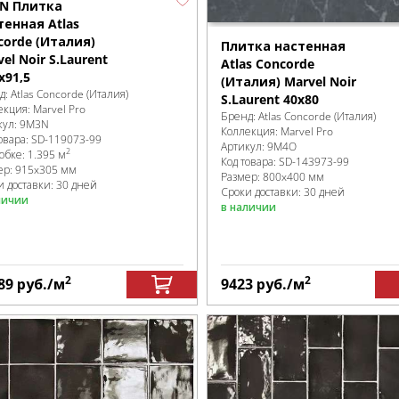
N Плитка
тенная Atlas
corde (Италия)
Плитка настенная
el Noir S.Laurent
Atlas Concorde
x91,5
(Италия) Marvel Noir
д:
Atlas Concorde (Италия)
S.Laurent 40x80
екция:
Marvel Pro
Бренд:
Atlas Concorde (Италия)
кул:
9M3N
Коллекция:
Marvel Pro
овара:
SD-119073
-99
Артикул:
9M4O
2
робке
:
1.395 м
Код товара:
SD-143973
-99
ер:
915x305 мм
Размер:
800x400 мм
и доставки: 30 дней
Сроки доставки: 30 дней
личии
в наличии
2
2
89
руб.
/м
9423
руб.
/м