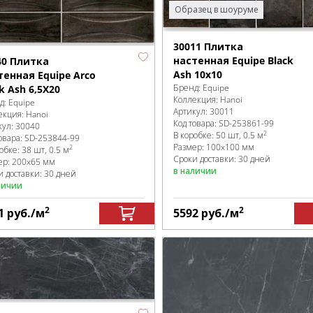
Образец в шоуруме
30011 Плитка
настенная Equipe Black
40 Плитка
Ash 10х10
тенная Equipe Arco
Бренд:
Equipe
k Ash 6,5X20
Коллекция:
Hanoi
д:
Equipe
Артикул:
30011
екция:
Hanoi
Код товара:
SD-253861
-99
кул:
30040
2
В коробке
:
50 шт, 0.5 м
овара:
SD-253844
-99
Размер:
100x100 мм
2
робке
:
38 шт, 0.5 м
Сроки доставки: 30 дней
ер:
200x65 мм
в наличии
и доставки: 30 дней
личии
2
2
1
руб.
/м
5592
руб.
/м