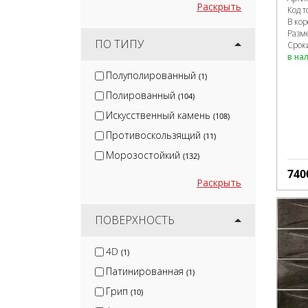
Раскрыть
Код т
В ко
Разм
ПО ТИПУ
Срок
в на
Полуполированный
(1)
Полированный
(104)
Искусственный камень
(108)
Противоскользящий
(11)
Морозостойкий
(132)
740
Раскрыть
ПОВЕРХНОСТЬ
4D
(1)
Патинированная
(1)
Грип
(10)