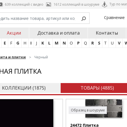
Тур по ма
639 коллекций с видео
1612 коллекций в шоуруме
Сравнение
Акции
Доставка и оплата
Контакты
E
F
G
H
I
J
K
L
M
N
O
P
Q
R
S
T
U
V
нита и плитки
Черный
НАЯ ПЛИТКА
КОЛЛЕКЦИИ (
1875
)
ТОВАРЫ (
4885
)
Образец в шоуруме
24472 Плитка