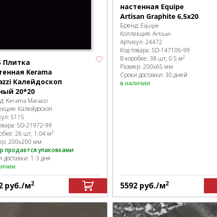
настенная Equipe
Artisan Graphite 6,5x20
Бренд:
Equipe
Коллекция:
Artisan
Артикул:
24472
Код товара:
SD-147106
-99
2
В коробке
:
38 шт, 0.5 м
5 Плитка
Размер:
200x65 мм
тенная Kerama
Сроки доставки: 30 дней
azzi Калейдоскоп
в наличии
ный 20*20
д:
Kerama Marazzi
екция:
Калейдоскоп
кул:
5115
овара:
SD-21972
-99
2
робке
:
26 шт, 1.04 м
ер:
200x200 мм
р продается упаковками
 доставки: 1-3 дня
личии
2
2
2
руб.
/м
5592
руб.
/м