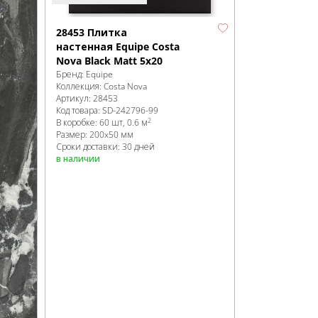
28453 Плитка
настенная Equipe Costa
Nova Black Matt 5x20
Бренд:
Equipe
Коллекция:
Costa Nova
Артикул:
28453
Код товара:
SD-242796
-99
2
В коробке
:
60 шт, 0.6 м
Размер:
200x50 мм
Сроки доставки: 30 дней
в наличии