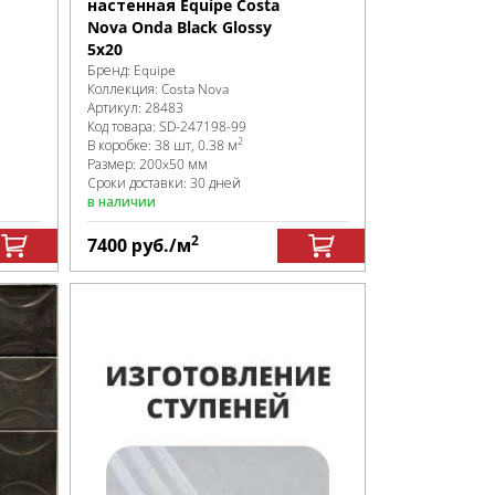
настенная Equipe Costa
Nova Onda Black Glossy
5x20
Бренд:
Equipe
Коллекция:
Costa Nova
Артикул:
28483
Код товара:
SD-247198
-99
2
В коробке
:
38 шт, 0.38 м
Размер:
200x50 мм
Сроки доставки: 30 дней
в наличии
2
7400
руб.
/м