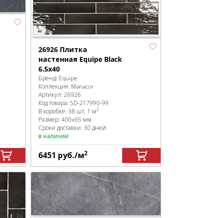
26926 Плитка
настенная Equipe Black
6.5x40
Бренд:
Equipe
Коллекция:
Manacor
Артикул:
26926
Код товара:
SD-217990
-99
2
В коробке
:
38 шт, 1 м
Размер:
400x65 мм
Сроки доставки: 30 дней
в наличии
2
6451
руб.
/м