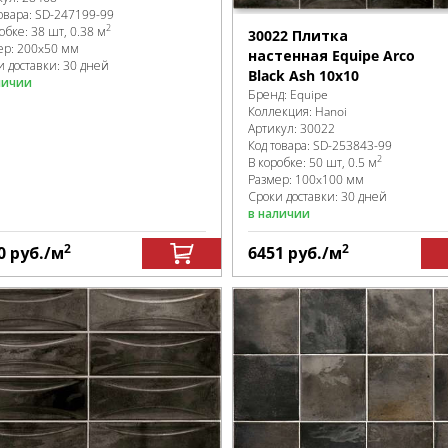
овара:
SD-247199
-99
2
робке
:
38 шт, 0.38 м
30022 Плитка
ер:
200x50 мм
настенная Equipe Arco
и доставки: 30 дней
Black Ash 10х10
личии
Бренд:
Equipe
Коллекция:
Hanoi
Артикул:
30022
Код товара:
SD-253843
-99
2
В коробке
:
50 шт, 0.5 м
Размер:
100x100 мм
Сроки доставки: 30 дней
в наличии
2
2
0
руб.
/м
6451
руб.
/м