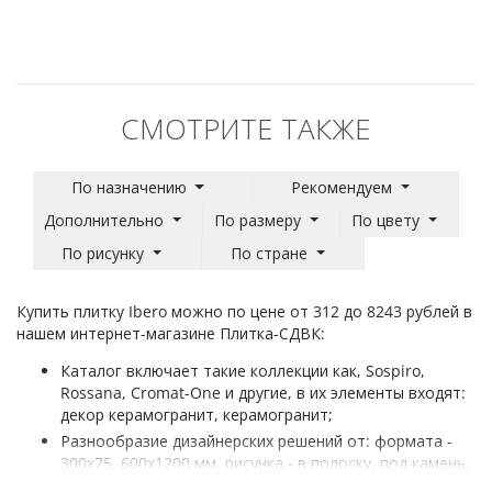
СМОТРИТЕ ТАКЖЕ
По назначению
Рекомендуем
Дополнительно
По размеру
По цвету
По рисунку
По стране
Купить плитку Ibero можно по цене от 312 до 8243 рублей в
нашем интернет-магазине Плитка-СДВК:
Каталог включает такие коллекции как, Sospiro,
Rossana, Cromat-One и другие, в их элементы входят:
декор керамогранит, керамогранит;
Разнообразие дизайнерских решений от: формата -
300x75, 600x1200 мм, рисунка - в полоску, под камень,
цвета - белый/слоновая кость, светло-серый, стиля -