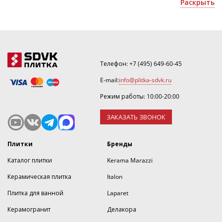
Раскрыть
восточный, лофт поможет создать качественный
интерьер в помещении любому покупателю;
испанская плитка бренда Иберо, по назначению
подойдет как для ванной, так и для пола;
Ассортимент продукции доступен для заказа и
доставки по Москве, а также в другие регионы.
Телефон:
+7 (495) 649-60-45
E-mail:
info@plitka-sdvk.ru
Режим работы: 10:00-20:00
ЗАКАЗАТЬ ЗВОНОК
Плитки
Бренды
Каталог плитки
Kerama Marazzi
Керамическая плитка
Italon
Плитка для ванной
Laparet
Керамогранит
Делакора