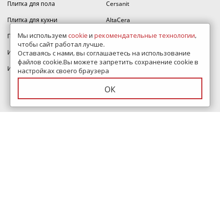
Плитка для пола
Cersanit
Плитка для кухни
AltaCera
Мы используем
cookie
и
рекомендательные технологии
,
Плитка для стен
Alma Ceramica
чтобы сайт работал лучше.
Итальянская плитка
Estima
Оставаясь с нами, вы соглашаетесь на использование
файлов cookie.Вы можете запретить сохранение cookie в
Индийская плитка
Atlas Concorde
настройках своего браузера
Lb-ceramics
ОК
Керамин
Velsaa
Vitra
Mainzu
Ragno
Equipe
О компании
Помощь
Контакты
Дизайн проект