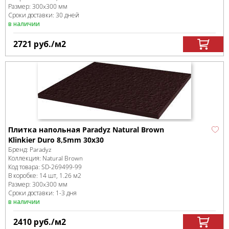
Размер:
300x300 мм
Сроки доставки: 30 дней
в наличии
2721
руб.
/м
2
Плитка напольная Paradyz Natural Brown
Klinkier Duro 8,5mm 30х30
Бренд:
Paradyz
Коллекция:
Natural Brown
Код товара:
SD-269499
-99
В коробке
:
14 шт, 1.26 м
2
Размер:
300x300 мм
Сроки доставки: 1-3 дня
в наличии
2410
руб.
/м
2