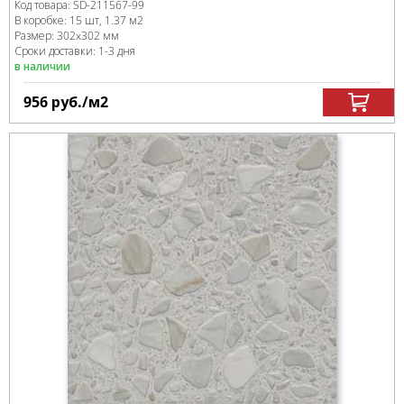
Код товара:
SD-211567
-99
В коробке
:
15 шт, 1.37 м
2
Размер:
302x302 мм
Сроки доставки: 1-3 дня
в наличии
956
руб.
/м
2