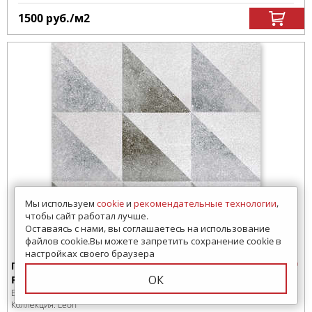
1500
руб.
/м
2
Мы используем
cookie
и
рекомендательные технологии
,
чтобы сайт работал лучше.
Оставаясь с нами, вы соглашаетесь на использование
файлов cookie.Вы можете запретить сохранение cookie в
настройках своего браузера
Плитка напольная Alborz Ceramic Decor Leon
ОК
Rect 30x30
Бренд:
Alborz Ceramic
Коллекция:
Leon