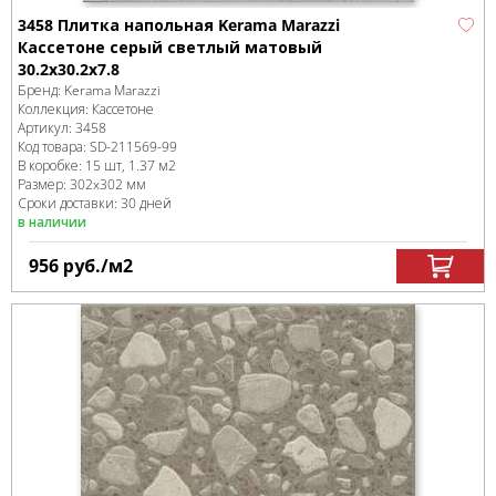
3458 Плитка напольная Kerama Marazzi
Кассетоне серый светлый матовый
30.2x30.2x7.8
Бренд:
Kerama Marazzi
Коллекция:
Кассетоне
Артикул:
3458
Код товара:
SD-211569
-99
В коробке
:
15 шт, 1.37 м
2
Размер:
302x302 мм
Сроки доставки: 30 дней
в наличии
956
руб.
/м
2