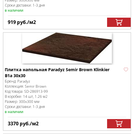
Размер:
300x300 мм
Сроки доставки: 1-3 дня
в наличии
919
руб.
/м
2
Плитка напольная Paradyz Semir Brown Klinkier
B1a 30x30
Бренд:
Paradyz
Коллекция:
Semir Brown
Код товара:
SD-286913
-99
В коробке
:
14 шт, 1.26 м
2
Размер:
300x300 мм
Сроки доставки: 1-3 дня
в наличии
3370
руб.
/м
2