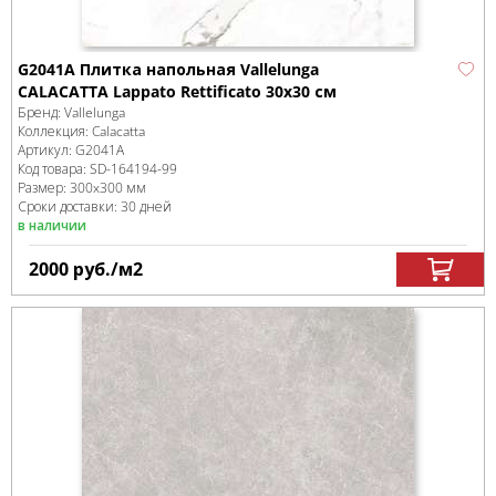
G2041A Плитка напольная Vallelunga
CALACATTA Lappato Rettificato 30х30 см
Бренд:
Vallelunga
Коллекция:
Calacatta
Артикул:
G2041A
Код товара:
SD-164194
-99
Размер:
300x300 мм
Сроки доставки: 30 дней
в наличии
2000
руб.
/м
2