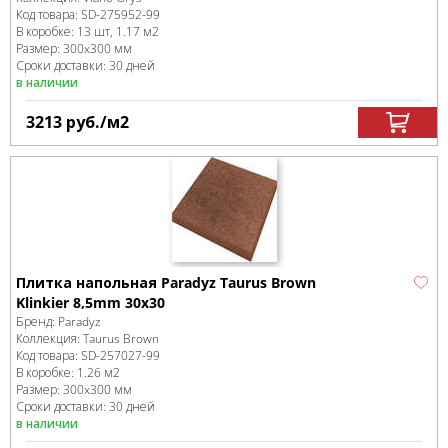
Код товара:
SD-275952
-99
В коробке
:
13 шт, 1.17 м
2
Размер:
300x300 мм
Сроки доставки: 30 дней
в наличии
3213
руб.
/м
2
Плитка напольная Paradyz Taurus Brown
Klinkier 8,5mm 30x30
Бренд:
Paradyz
Коллекция:
Taurus Brown
Код товара:
SD-257027
-99
В коробке
:
1.26 м
2
Размер:
300x300 мм
Сроки доставки: 30 дней
в наличии