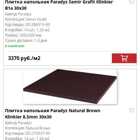
Плитка напольная Paradyz Semir Grafit Klinkier
B1a 30x30
Бренд:
Paradyz
Коллекция:
Semir Grafit
Код товара:
SD-286915
-99
В коробке
:
14 шт, 1.26 м
2
Размер:
300x300 мм
Сроки доставки: 1-3 дня
в наличии
3370
руб.
/м
2
Плитка напольная Paradyz Natural Brown
Klinkier 8,5mm 30x30
Бренд:
Paradyz
Коллекция:
Natural Brown
Код товара:
SD-275937
-99
В коробке
:
14 шт, 1.26 м
2