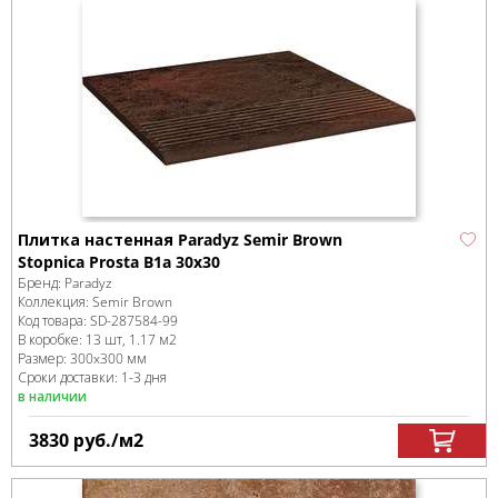
Плитка настенная Paradyz Semir Brown
Stopnica Prosta B1a 30x30
Бренд:
Paradyz
Коллекция:
Semir Brown
Код товара:
SD-287584
-99
В коробке
:
13 шт, 1.17 м
2
Размер:
300x300 мм
Сроки доставки: 1-3 дня
в наличии
3830
руб.
/м
2