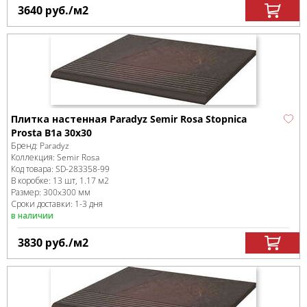
3640
руб.
/м
2
Плитка настенная Paradyz Semir Rosa Stopnica
Prosta B1a 30x30
Бренд:
Paradyz
Коллекция:
Semir Rosa
Код товара:
SD-283358
-99
В коробке
:
13 шт, 1.17 м
2
Размер:
300x300 мм
Сроки доставки: 1-3 дня
в наличии
3830
руб.
/м
2