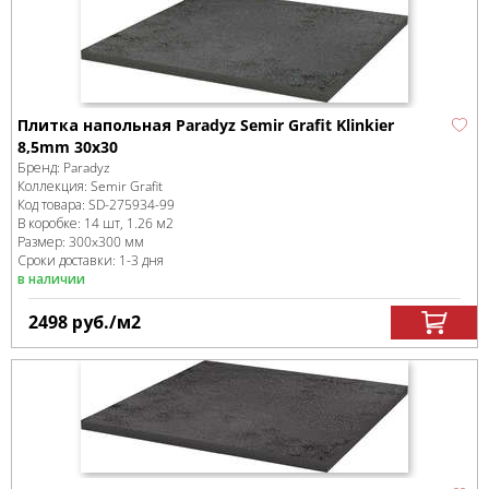
Плитка напольная Paradyz Semir Grafit Klinkier
8,5mm 30x30
Бренд:
Paradyz
Коллекция:
Semir Grafit
Код товара:
SD-275934
-99
В коробке
:
14 шт, 1.26 м
2
Размер:
300x300 мм
Сроки доставки: 1-3 дня
в наличии
2498
руб.
/м
2