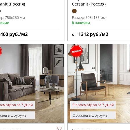
anit (Россия)
Cersanit (Россия)
ер:
750x250 мм
Размер:
598x185 мм
личии
В наличии
1460
руб./м2
1312
руб./м2
от
осмотров за 7 дней
9 просмотров за 7 дней
зец в шоуруме
Образец в шоуруме