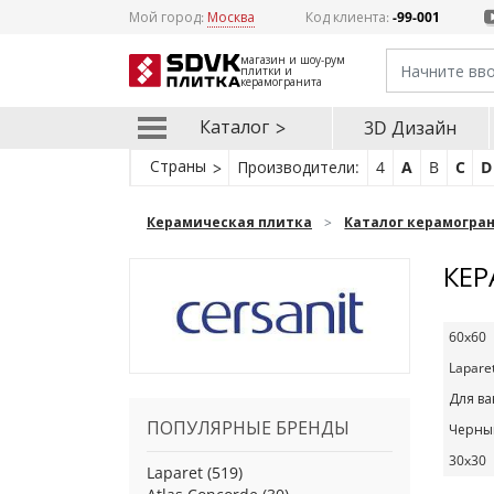
Мой город:
Москва
Код клиента:
-99-001
магазин и шоу-рум
плитки и
керамогранита
Каталог
3D Дизайн
Страны
Производители:
4
A
B
C
D
Керамическая плитка
Каталог керамогра
КЕР
60x60
Lapare
Для в
ПОПУЛЯРНЫЕ БРЕНДЫ
Черны
30x30
Laparet
(519)