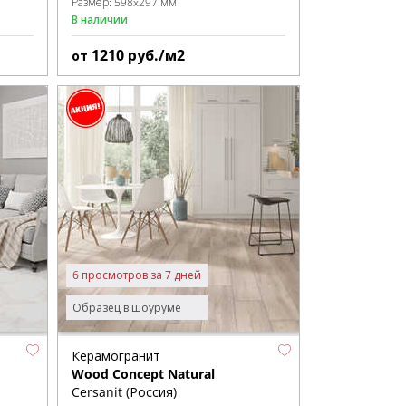
Размер:
598x297 мм
В наличии
1210
руб./м2
от
6 просмотров за 7 дней
Образец в шоуруме
Керамогранит
Wood Concept Natural
Cersanit (Россия)