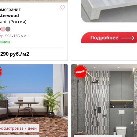
амогранит
sterwood
anit (Россия)
ер:
598x185 мм
личии
1290
руб./м2
росмотров за 7 дней