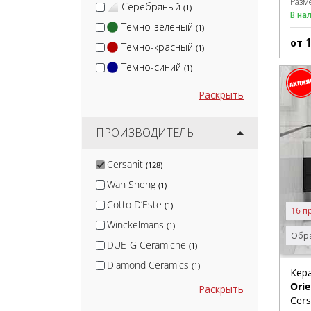
Разм
Серебряный
(1)
В на
Темно-зеленый
(1)
от
Темно-красный
(1)
Темно-синий
(1)
Раскрыть
ПРОИЗВОДИТЕЛЬ
Cersanit
(128)
Wan Sheng
(1)
Cotto D’Este
(1)
16 п
Winckelmans
(1)
Обра
DUE-G Ceramiche
(1)
Diamond Ceramics
(1)
Кер
Terramatic
Orie
(1)
Раскрыть
Cers
KerLab
(1)