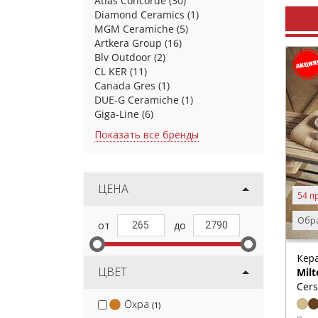
Atlas Concorde
(30)
Diamond Ceramics
(1)
MGM Ceramiche
(5)
Artkera Group
(16)
Blv Outdoor
(2)
CL KER
(11)
Canada Gres
(1)
DUE-G Ceramiche
(1)
Giga-Line
(6)
Показать все бренды
ЦЕНА
54 п
Обра
Кер
ЦВЕТ
Milt
Cers
Охра
(1)