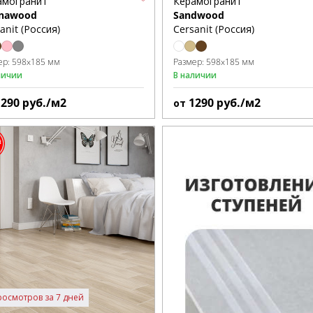
амогранит
Керамогранит
inawood
Sandwood
anit (Россия)
Cersanit (Россия)
ер:
598x185 мм
Размер:
598x185 мм
личии
В наличии
1290
руб./м2
1290
руб./м2
от
росмотров за 7 дней