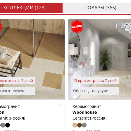
КОЛЛЕКЦИИ (
128
)
ТОВАРЫ (
365
)
росмотра за 7 дней
15 просмотров за 7 дней
зец в шоуруме
Образец в шоуруме
амогранит
Керамогранит
on
Woodhouse
anit (Россия)
Cersanit (Россия)