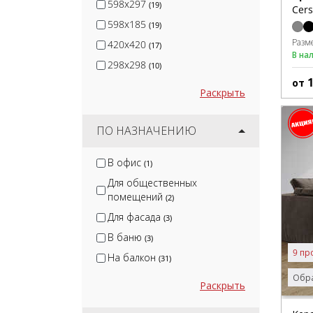
598x297
(19)
Cers
598x185
(19)
Разм
420x420
(17)
В на
298x298
(10)
от
Раскрыть
ПО НАЗНАЧЕНИЮ
В офис
(1)
Для общественных
помещений
(2)
Для фасада
(3)
В баню
(3)
9 пр
На балкон
(31)
Обра
Раскрыть