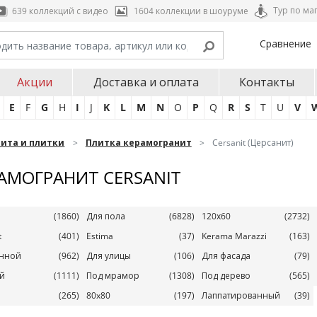
Тур по ма
639 коллекций с видео
1604 коллекции в шоуруме
Сравнение
Акции
Доставка и оплата
Контакты
E
F
G
H
I
J
K
L
M
N
O
P
Q
R
S
T
U
V
нита и плитки
Плитка керамогранит
Cersanit (Церсанит)
АМОГРАНИТ CERSANIT
(1860)
Для пола
(6828)
120х60
(2732)
t
(401)
Estima
(37)
Kerama Marazzi
(163)
анной
(962)
Для улицы
(106)
Для фасада
(79)
й
(1111)
Под мрамор
(1308)
Под дерево
(565)
(265)
80x80
(197)
Лаппатированный
(39)