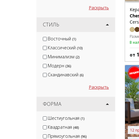
Раскрыть
Кер
Che
Cers
СТИЛЬ
Разм
Восточный
(1)
В на
Классический
(10)
от
Минимализм
(2)
Модерн
(36)
Скандинавский
(6)
Раскрыть
ФОРМА
Шестиугольная
(1)
Квадратная
(48)
12 п
Прямоугольная
(96)