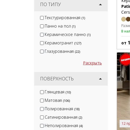
Кер
ПО ТИПУ
Pat
Cers
Текстурированная
(1)
Панно на пол
Разм
(1)
В на
Керамическое панно
(1)
Керамогранит
от
(127)
Глазурованная
(22)
Раскрыть
ПОВЕРХНОСТЬ
Глянцевая
(10)
Матовая
(106)
Полированная
(18)
Сатинированная
(2)
12 п
Неполированная
(4)