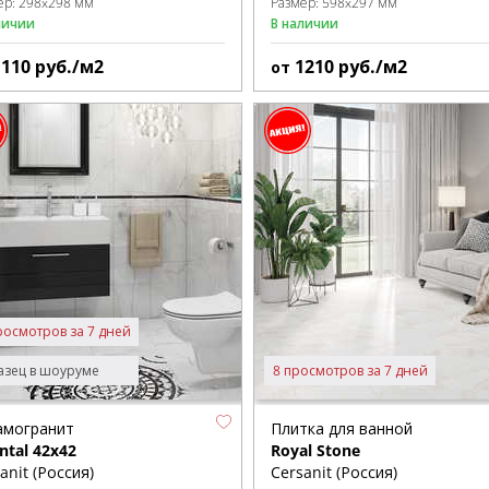
ер:
298x298 мм
Размер:
598x297 мм
личии
В наличии
1110
руб./м2
1210
руб./м2
от
росмотров за 7 дней
зец в шоуруме
8 просмотров за 7 дней
амогранит
Плитка для ванной
ntal 42x42
Royal Stone
anit (Россия)
Cersanit (Россия)