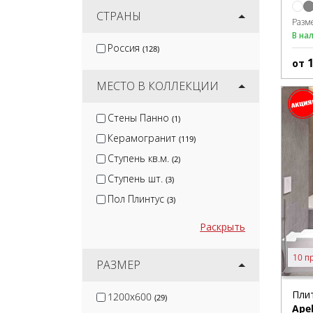
Canada Gres
СТРАНЫ
(1)
Разм
Nadis
В на
(1)
Россия
(128)
CL KER
(11)
от
Mozart
(13)
МЕСТО В КОЛЛЕКЦИИ
Стены Панно
(1)
Керамогранит
(119)
Ступень кв.м.
(2)
Ступень шт.
(3)
Пол Плинтус
(3)
Раскрыть
10 п
РАЗМЕР
Пли
1200x600
(29)
Ape