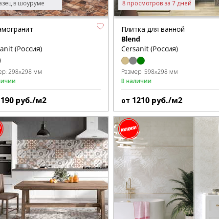
зец в шоуруме
8 просмотров за 7 дней
амогранит
Плитка для ванной
Blend
anit (Россия)
Cersanit (Россия)
ер:
298x298 мм
Размер:
598x298 мм
личии
В наличии
1190
руб./м2
1210
руб./м2
от