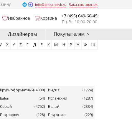
газину
info@plitka-sdvk.ru
Заказать звонок
+7 (495) 649-60-45
Избранное
Корзина
Пн-Вс 10:00-20:00
Покупателям
Дизайнерам
W
X
Y
Z
Г
Д
Е
К
М
Н
Р
У
Ф
Ш
Крупноформатный
(4309)
Индия
(1724)
Italon
(54)
Испанский
(1287)
Серый
(4762)
Белый
(2334)
Под паркет
(128)
Под оникс
(229)