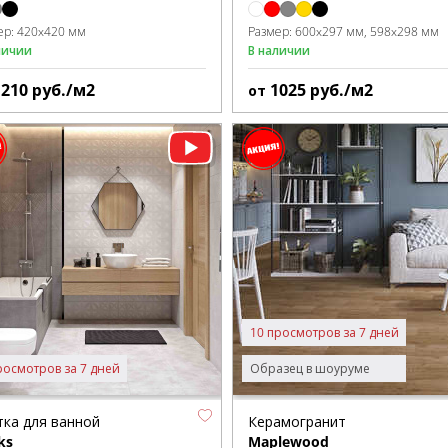
ер:
420x420 мм
Размер:
600x297 мм
598x298 мм
личии
В наличии
1210
руб./м2
1025
руб./м2
от
10 просмотров за 7 дней
росмотров за 7 дней
Образец в шоуруме
тка для ванной
Керамогранит
ks
Maplewood