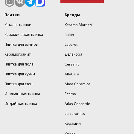
Плитки
Бренды
Каталог плитки
Kerama Marazzi
Керамическая плитка
Italon
Плитка для ванной
Laparet
Керамогранит
Делакора
Плитка для пола
Cersanit
Плитка для кухни
AltaCera
Плитка для стен
Alma Ceramica
Итальянская плитка
Estima
Индийская плитка
Atlas Concorde
Lb-ceramics
Керамин
Velsaa