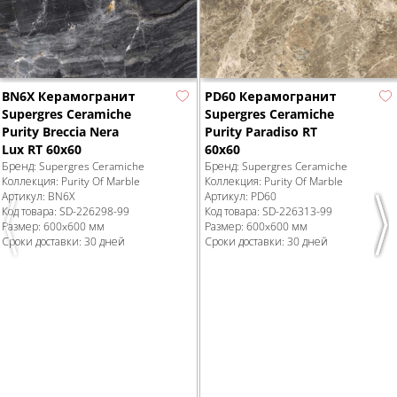
BN6X Керамогранит
PD60 Керамогранит
Supergres Ceramiche
Supergres Ceramiche
Purity Breccia Nera
Purity Paradiso RT
Lux RT 60x60
60x60
Бренд:
Supergres Ceramiche
Бренд:
Supergres Ceramiche
Коллекция:
Purity Of Marble
Коллекция:
Purity Of Marble
Артикул:
BN6X
Артикул:
PD60
Код товара:
SD-226298
-99
Код товара:
SD-226313
-99
Размер:
600x600 мм
Размер:
600x600 мм
Previous
Nex
Сроки доставки: 30 дней
Сроки доставки: 30 дней