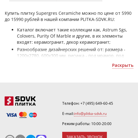
Купить плитку Supergres Ceramiche можно по цене от 5990
до 15990 рублей в нашей компании PLITKA-SDVK.RU:
Каталог включает такие коллекции как, Astrum Sgs,
Colovers, Purity Of Marble и другие, в их элементы
входят: керамогранит, декор керамогранит;
Разнообразие дизайнерских решений от: размера -
1200x2780, 600x300 мм, рисунка - под мрамор, под
дерево, цвета - темно-зеленый, бежевый/кремовый,
Раскрыть
стиля - модерн поможет сделать качественный
ремонт в помещении любому покупателю;
итальянская плитка производителя Супергрес
Керамиче, по назначению подойдет как для стен, так
и для гостиной;
Ассортимент продукции доступен к покупке и
Телефон:
+7 (495) 649-60-45
доставке по Москве, а также в другие регионы.
E-mail:
info@plitka-sdvk.ru
Режим работы: 10:00-20:00
ЗАКАЗАТЬ ЗВОНОК