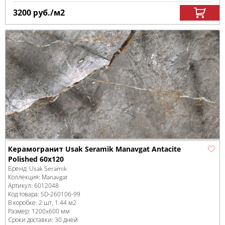
3200
руб.
/м
2
Керамогранит Usak Seramik Manavgat Antacite
Polished 60x120
Бренд:
Usak Seramik
Коллекция:
Manavgat
Артикул:
6012048
Код товара:
SD-260106
-99
В коробке
:
2 шт, 1.44 м
2
Размер:
1200x600 мм
Сроки доставки: 30 дней