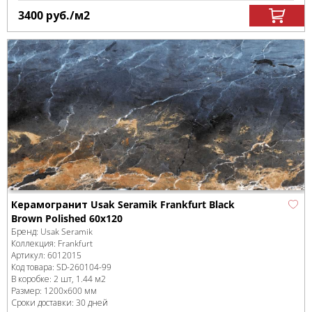
3400
руб.
/м
2
Керамогранит Usak Seramik Frankfurt Black
Brown Polished 60x120
Бренд:
Usak Seramik
Коллекция:
Frankfurt
Артикул:
6012015
Код товара:
SD-260104
-99
В коробке
:
2 шт, 1.44 м
2
Размер:
1200x600 мм
Сроки доставки: 30 дней