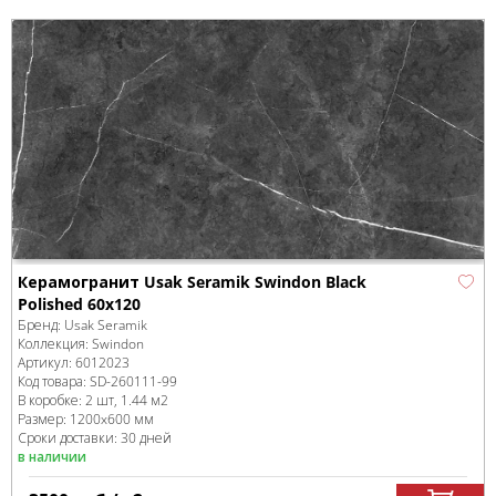
Керамогранит Usak Seramik Swindon Black
Polished 60x120
Бренд:
Usak Seramik
Коллекция:
Swindon
Артикул:
6012023
Код товара:
SD-260111
-99
В коробке
:
2 шт, 1.44 м
2
Размер:
1200x600 мм
Сроки доставки: 30 дней
в наличии