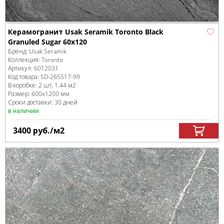
Керамогранит Usak Seramik Toronto Black
Granuled Sugar 60x120
Бренд:
Usak Seramik
Коллекция:
Toronto
Артикул:
6012031
Код товара:
SD-265517
-99
В коробке
:
2 шт, 1.44 м
2
Размер:
600x1200 мм
Сроки доставки: 30 дней
в наличии
3400
руб.
/м
2