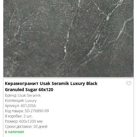
Керамогранит Usak Seramik Luxury Black
Granuled Sugar 60x120
Бренд:
Usak Seramik
Коллекция:
Luxury
Артикул:
6012056
Код товара:
SD-276890
-99
В коробке
:
2 шт,
Размер:
600x1200 мм
Сроки доставки: 30 дней
в наличии