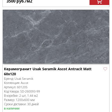
3500
руб.
/м
2
Керамогранит Usak Seramik Ascot Antracit Matt
60x120
Бренд:
Usak Seramik
Коллекция:
Ascot
Артикул:
601205
Код товара:
SD-260093
-99
В коробке
:
2 шт, 1.44 м
2
Размер:
1200x600 мм
Сроки доставки: 30 дней
в наличии