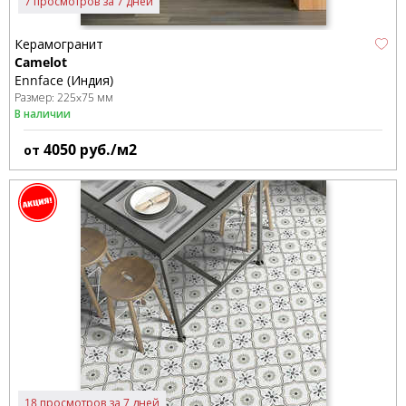
7 просмотров за 7 дней
Керамогранит
Camelot
Ennface (Индия)
Размер:
225x75 мм
В наличии
4050
руб./м2
от
18 просмотров за 7 дней