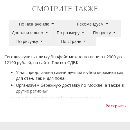
СМОТРИТЕ ТАКЖЕ
По назначению
Рекомендуем
Дополнительно
По размеру
По цвету
По рисунку
По стране
Сегодня купить плитку Эннфейс можно по цене от 2900 до
12190 рублей, на сайте Плитка-СДВК.
У нас представлен самый лучший выбор керамики как
для стен, так и для пола;
Организуем бережную доставку по Москве, а также в
другие регионы;
Индийская плитка Ennface представлена в
разнообразии: размера - 2800x1200, 2400x800 мм,
Раскрыть
рисунка - цветы, яркая, цвета - черно-белый, темно-
синий, стиля - модерн, минимализм и способна
сделать уникальный ремонт в любом помещении;
В элементы таких коллекций как, Accent, Tantora,