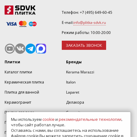
Stone входят: керамогранит;
Оформляя заказ, Вы получаете официальную
Телефон:
+7 (495) 649-60-45
гарантию качества от мирового производителя, а
E-mail:
info@plitka-sdvk.ru
также возможность приобрести товар по акции или
скидки.
Режим работы: 10:00-20:00
ЗАКАЗАТЬ ЗВОНОК
Плитки
Бренды
Каталог плитки
Kerama Marazzi
Керамическая плитка
Italon
Плитка для ванной
Laparet
Керамогранит
Делакора
Плитка для пола
Cersanit
Мы используем
cookie
и
рекомендательные технологии
,
Плитка для кухни
AltaCera
чтобы сайт работал лучше.
Оставаясь с нами, вы соглашаетесь на использование
Плитка для стен
Alma Ceramica
файлов cookie.Вы можете запретить сохранение cookie в