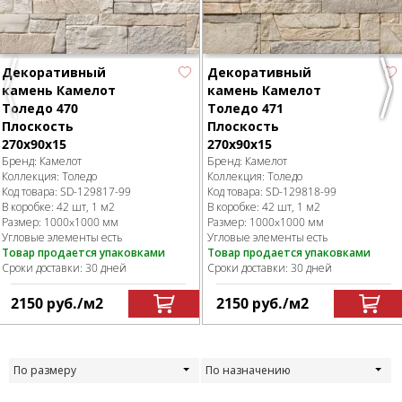
Декоративный
Декоративный
камень Камелот
камень Камелот
Previous
Nex
Толедо 470
Толедо 471
Плоскость
Плоскость
270х90х15
270х90х15
Бренд:
Камелот
Бренд:
Камелот
Коллекция:
Толедо
Коллекция:
Толедо
Код товара:
SD-129817
-99
Код товара:
SD-129818
-99
В коробке
:
42 шт, 1 м
2
В коробке
:
42 шт, 1 м
2
Размер:
1000x1000 мм
Размер:
1000x1000 мм
Угловые элементы есть
Угловые элементы есть
Товар продается упаковками
Товар продается упаковками
Сроки доставки: 30 дней
Сроки доставки: 30 дней
2150
руб.
/м
2
2150
руб.
/м
2
По размеру
По назначению