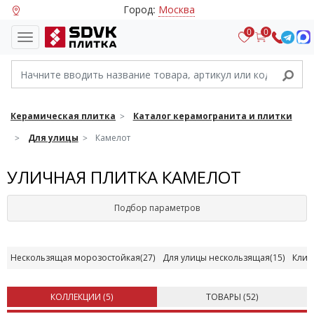
Город:
Москва
0
0
Керамическая плитка
Каталог керамогранита и плитки
Для улицы
Камелот
УЛИЧНАЯ ПЛИТКА КАМЕЛОТ
Подбор параметров
Нескользящая морозостойкая
(27)
Для улицы нескользящая
(15)
Клин
КОЛЛЕКЦИИ (
5
)
ТОВАРЫ (
52
)