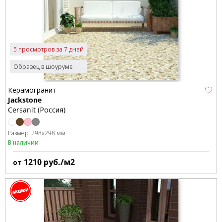
5 просмотров за 7 дней
Образец в шоуруме
Керамогранит
Jackstone
Cersanit (Россия)
Размер:
298x298 мм
В наличии
1210
руб./м2
от