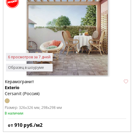
6 просмотров за 7 дней
Образец в шоуруме
Керамогранит
Exterio
Cersanit (Россия)
Размер:
326x326 мм
298x298 мм
В наличии
910
руб./м2
от