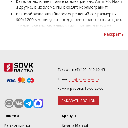
Каталог включает такие коллекции как, Anni 70, Flash
и другие, в их элементы входят: керамогранит;
Разнообразие дизайнерских решений от: размера -
600x1200 мм, рисунка - под дерево, однотонная, цвета
- синий, светло-зеленый, стиля - модерн поможет
сделать качественный интерьер в помещении любому
Раскрыть
покупателю;
итальянская плитка производителя, по назначению
подойдет как для стен, так и для пола;
Ассортимент продукции доступен для заказа и
доставки по Москве, а также в другие регионы.
Телефон:
+7 (495) 649-60-45
E-mail:
info@plitka-sdvk.ru
Режим работы: 10:00-20:00
ЗАКАЗАТЬ ЗВОНОК
Плитки
Бренды
Каталог плитки
Kerama Marazzi