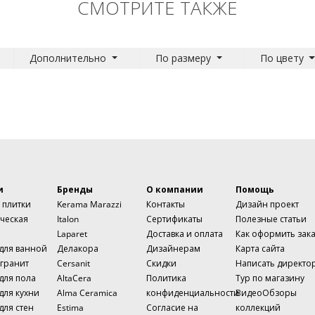
СМОТРИТЕ ТАКЖЕ
Дополнительно
По размеру
По цвету
и
Бренды
О компании
Помощь
 плитки
Kerama Marazzi
Контакты
Дизайн проект
ческая
Italon
Сертификаты
Полезные статьи
Laparet
Доставка и оплата
Как оформить зак
 для ванной
Делакора
Дизайнерам
Карта сайта
гранит
Cersanit
Скидки
Написать директо
для пола
AltaCera
Политика
Тур по магазину
для кухни
Alma Ceramica
конфиденциальности
ВидеоОбзоры
для стен
Estima
Согласие на
коллекций