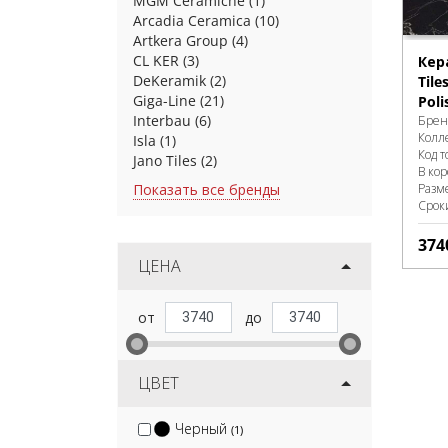
MGM Ceramiche
(1)
Arcadia Ceramica
(10)
Artkera Group
(4)
CL KER
(3)
Кер
DeKeramik
(2)
Tile
Giga-Line
(21)
Poli
Interbau
(6)
Брен
Колл
Isla
(1)
Код т
Jano Tiles
(2)
В ко
Показать все бренды
Разм
Срок
374
ЦЕНА
ЦВЕТ
Черный
(1)