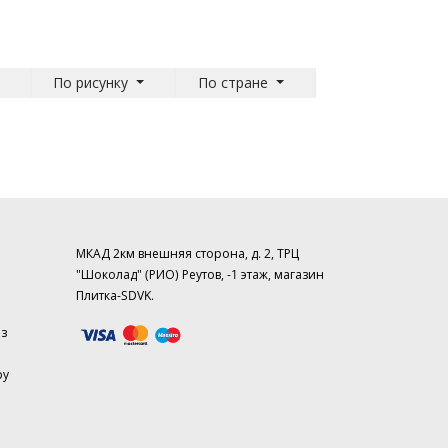
По рисунку
По стране
МКАД 2км внешняя сторона, д. 2, ТРЦ
"Шоколад" (РИО) Реутов, -1 этаж, магазин
Плитка-SDVK.
аз
ру