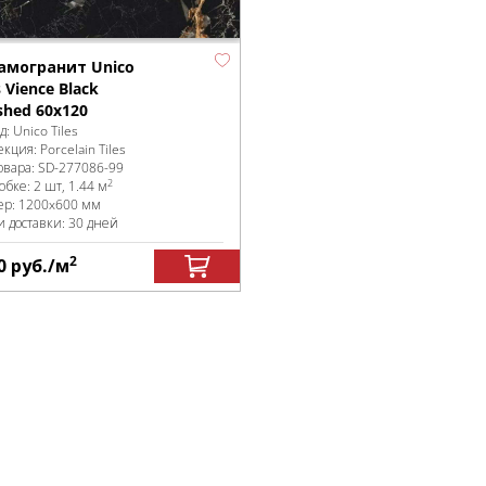
амогранит Unico
s Vience Black
shed 60x120
д:
Unico Tiles
екция:
Porcelain Tiles
овара:
SD-277086
-99
2
робке
:
2 шт, 1.44 м
ер:
1200x600 мм
и доставки: 30 дней
2
0
руб.
/м