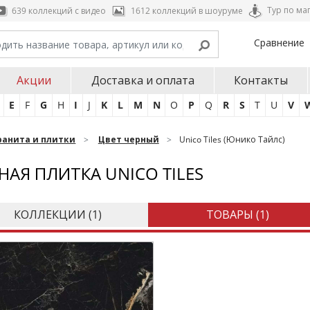
Тур по ма
639 коллекций с видео
1612 коллекций в шоуруме
Сравнение
Акции
Доставка и оплата
Контакты
E
F
G
H
I
J
K
L
M
N
O
P
Q
R
S
T
U
V
ранита и плитки
Цвет черный
Unico Tiles (Юнико Тайлс)
НАЯ ПЛИТКА UNICO TILES
КОЛЛЕКЦИИ (
1
)
ТОВАРЫ (
1
)