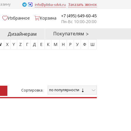
газину
info@plitka-sdvk.ru
Заказать звонок
+7 (495) 649-60-45
Избранное
Корзина
Пн-Вс 10:00-20:00
Покупателям
Дизайнерам
W
X
Y
Z
Г
Д
Е
К
М
Н
Р
У
Ф
Ш
по популярности
Cортировка: