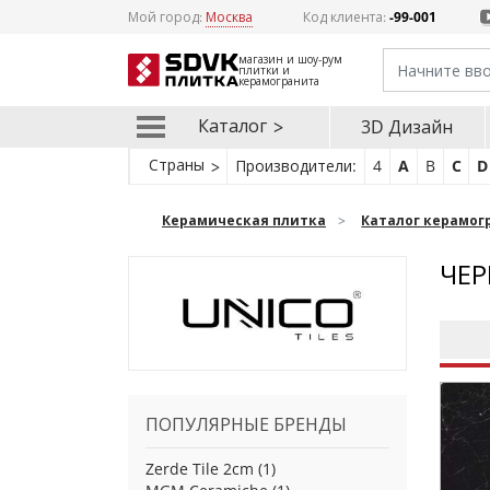
Мой город:
Москва
Код клиента:
-99-001
магазин и шоу-рум
плитки и
керамогранита
Каталог
3D Дизайн
Страны
Производители:
4
A
B
C
D
Керамическая плитка
Каталог керамог
ЧЕР
ПОПУЛЯРНЫЕ БРЕНДЫ
Zerde Tile 2cm
(1)