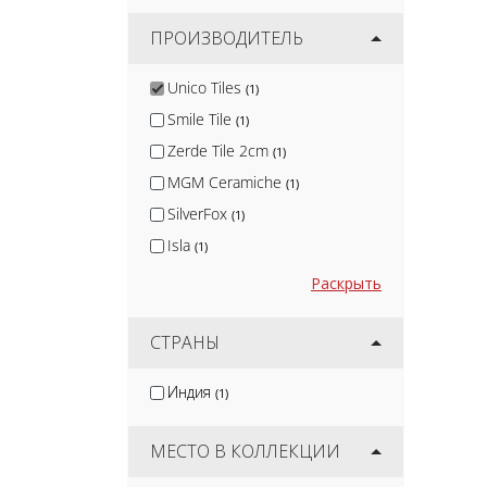
ПРОИЗВОДИТЕЛЬ
Unico Tiles
(1)
Smile Tile
(1)
Zerde Tile 2cm
(1)
MGM Ceramiche
(1)
SilverFox
(1)
Isla
(1)
Nadis
(1)
Раскрыть
Arcadia Ceramica
(10)
Protiles
СТРАНЫ
(12)
Terramatic
(16)
Индия
(1)
Kirovit
(2)
DeKeramik
(2)
МЕСТО В КОЛЛЕКЦИИ