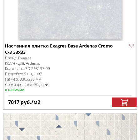
Настенная плитка Exagres Base Ardenas Cromo
C-3 33x33
Бренд:
Exagres
Коллекция:
Ardenas
Код товара:
SD-258133
-99
В коробке
:
9 шт, 1 м
2
Размер:
330x330 мм
Сроки доставки: 30 дней
в наличии
7017
руб.
/м
2