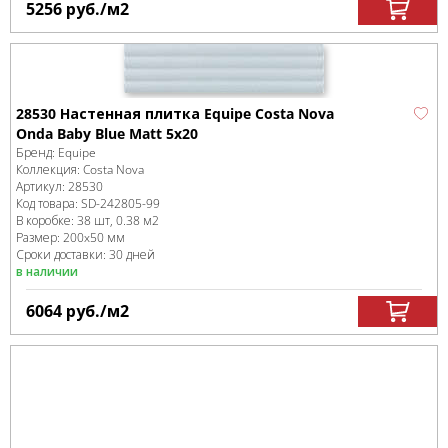
5256
руб.
/м
2
28530 Настенная плитка Equipe Costa Nova
Onda Baby Blue Matt 5x20
Бренд:
Equipe
Коллекция:
Costa Nova
Артикул:
28530
Код товара:
SD-242805
-99
В коробке
:
38 шт, 0.38 м
2
Размер:
200x50 мм
Сроки доставки: 30 дней
в наличии
6064
руб.
/м
2