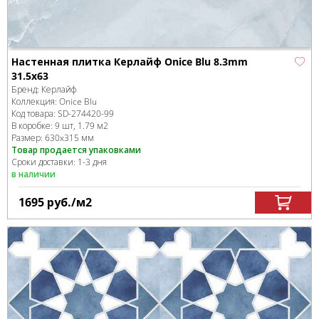
Настенная плитка Керлайф Onice Blu 8.3mm
31.5x63
Бренд:
Керлайф
Коллекция:
Onice Blu
Код товара:
SD-274420
-99
В коробке
:
9 шт, 1.79 м
2
Размер:
630x315 мм
Товар продается упаковками
Сроки доставки: 1-3 дня
в наличии
1695
руб.
/м
2