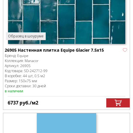
Образец в шоуруме
26905 Настенная плитка Equipe Glacier 7.5x15
Бренд:
Equipe
Коллекция:
Manacor
Артикул:
26905
Код товара:
SD-242712
-99
В коробке
:
44 шт, 0.5 м
2
Размер:
150x75 мм
Сроки доставки: 30 дней
в наличии
6737
руб.
/м
2