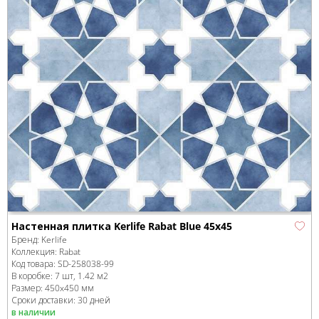
Настенная плитка Kerlife Rabat Blue 45x45
Бренд:
Kerlife
Коллекция:
Rabat
Код товара:
SD-258038
-99
В коробке
:
7 шт, 1.42 м
2
Размер:
450x450 мм
Сроки доставки: 30 дней
в наличии