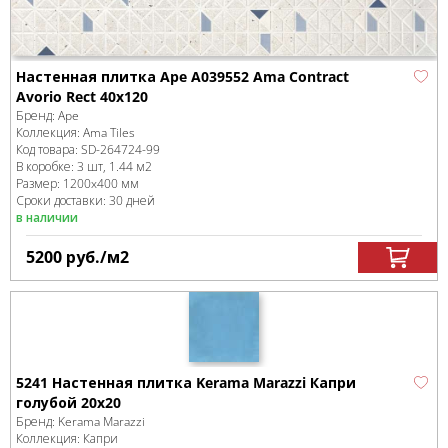
Настенная плитка Ape A039552 Ama Contract
Avorio Rect 40x120
Бренд:
Ape
Коллекция:
Ama Tiles
Код товара:
SD-264724
-99
В коробке
:
3 шт, 1.44 м
2
Размер:
1200x400 мм
Сроки доставки: 30 дней
в наличии
5200
руб.
/м
2
5241 Настенная плитка Kerama Marazzi Капри
голубой 20x20
Бренд:
Kerama Marazzi
Коллекция:
Капри