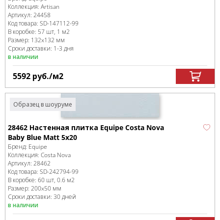
Коллекция:
Artisan
Артикул:
24458
Код товара:
SD-147112
-99
В коробке
:
57 шт, 1 м
2
Размер:
132x132 мм
Сроки доставки: 1-3 дня
в наличии
5592
руб.
/м
2
Образец в шоуруме
28462 Настенная плитка Equipe Costa Nova
Baby Blue Matt 5x20
Бренд:
Equipe
Коллекция:
Costa Nova
Артикул:
28462
Код товара:
SD-242794
-99
В коробке
:
60 шт, 0.6 м
2
Размер:
200x50 мм
Сроки доставки: 30 дней
в наличии