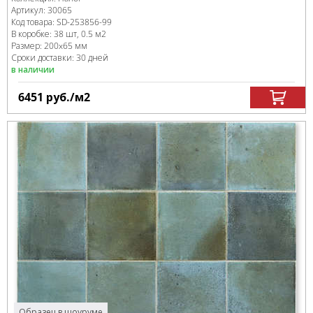
Артикул:
30065
Код товара:
SD-253856
-99
В коробке
:
38 шт, 0.5 м
2
Размер:
200x65 мм
Сроки доставки: 30 дней
в наличии
6451
руб.
/м
2
Образец в шоуруме