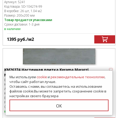
Артикул:
5241
Код товара:
SD-104274
-99
В коробке
:
26 шт, 1.04 м
2
Размер:
200x200 мм
Товар продается упаковками
Сроки доставки: 1-3 дня
в наличии
1395
руб.
/м
2
KM26374 Настенная плитка Kerama Marazzi
Мажорель голубой глянцевый 6x28,5x1
Мы используем
cookie
и
рекомендательные технологии
,
Бренд:
Kerama Marazzi
чтобы сайт работал лучше.
Коллекция:
Мажорель
Оставаясь с нами, вы соглашаетесь на использование
Артикул:
KM26374
файлов cookie.Вы можете запретить сохранение cookie в
Код товара:
SD-280648
-99
настройках своего браузера
В коробке
:
48 шт, 0.82 м
2
Размер:
280x60 мм
ОК
Сроки доставки: 1-3 дня
в наличии