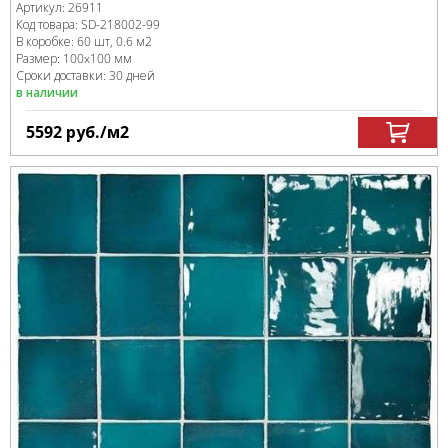
Артикул:
26911
Код товара:
SD-218002
-99
В коробке
:
60 шт, 0.6 м
2
Размер:
100x100 мм
Сроки доставки: 30 дней
в наличии
5592
руб.
/м
2