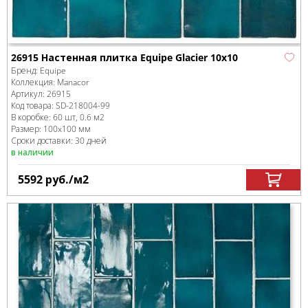
26915 Настенная плитка Equipe Glacier 10x10
Бренд:
Equipe
Коллекция:
Manacor
Артикул:
26915
Код товара:
SD-218004
-99
В коробке
:
60 шт, 0.6 м
2
Размер:
100x100 мм
Сроки доставки: 30 дней
в наличии
5592
руб.
/м
2