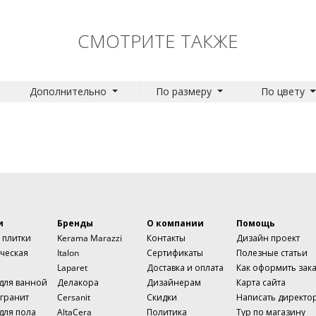
СМОТРИТЕ ТАКЖЕ
Дополнительно
По размеру
По цвету
и
Бренды
О компании
Помощь
 плитки
Kerama Marazzi
Контакты
Дизайн проект
ческая
Italon
Сертификаты
Полезные статьи
Laparet
Доставка и оплата
Как оформить зак
 для ванной
Делакора
Дизайнерам
Карта сайта
гранит
Cersanit
Скидки
Написать директо
для пола
AltaCera
Политика
Тур по магазину