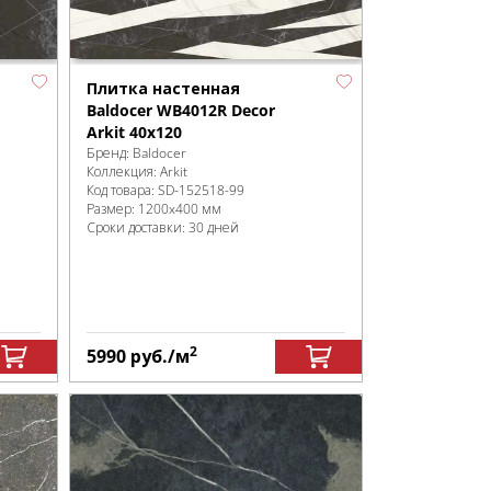
Плитка настенная
Baldocer WB4012R Decor
Arkit 40x120
Бренд:
Baldocer
Коллекция:
Arkit
Код товара:
SD-152518
-99
Размер:
1200x400 мм
Сроки доставки: 30 дней
2
5990
руб.
/м