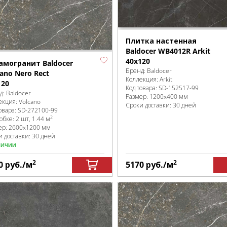
Плитка настенная
Baldocer WB4012R Arkit
40x120
амогранит Baldocer
Бренд:
Baldocer
ano Nero Rect
Коллекция:
Arkit
120
Код товара:
SD-152517
-99
д:
Baldocer
Размер:
1200x400 мм
екция:
Volcano
Сроки доставки: 30 дней
овара:
SD-272100
-99
2
робке
:
2 шт, 1.44 м
ер:
2600x1200 мм
и доставки: 30 дней
личии
2
2
0
руб.
/м
5170
руб.
/м