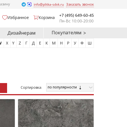
газину
info@plitka-sdvk.ru
Заказать звонок
+7 (495) 649-60-45
Избранное
Корзина
Пн-Вс 10:00-20:00
Покупателям
Дизайнерам
W
X
Y
Z
Г
Д
Е
К
М
Н
Р
У
Ф
Ш
по популярности
Cортировка: