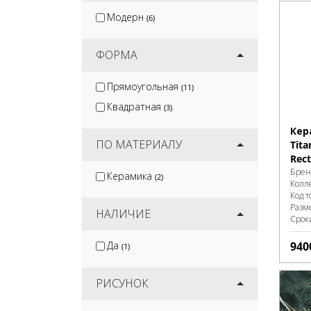
Модерн
(6)
ФОРМА
Прямоугольная
(11)
Квадратная
(3)
Кер
ПО МАТЕРИАЛУ
Tita
Rect
Брен
Керамика
(2)
Колл
Код т
Разм
НАЛИЧИЕ
Срок
Да
940
(1)
РИСУНОК