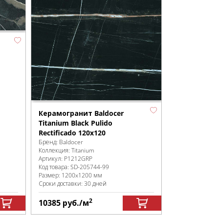
Керамогранит Baldocer
Titanium Black Pulido
Rectificado 120x120
Бренд:
Baldocer
Коллекция:
Titanium
Артикул:
P1212GRP
Код товара:
SD-205744
-99
Размер:
1200x1200 мм
Сроки доставки: 30 дней
2
10385
руб.
/м