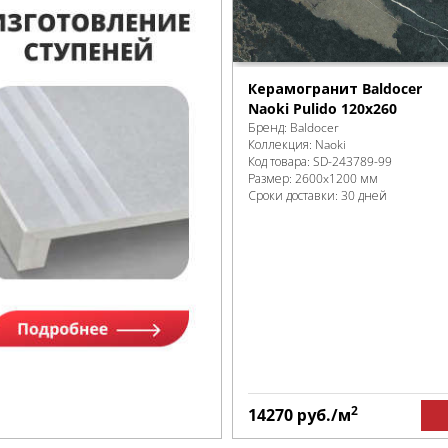
Керамогранит Baldocer
Naoki Pulido 120x260
Бренд:
Baldocer
Коллекция:
Naoki
Код товара:
SD-243789
-99
Размер:
2600x1200 мм
Сроки доставки: 30 дней
2
14270
руб.
/м