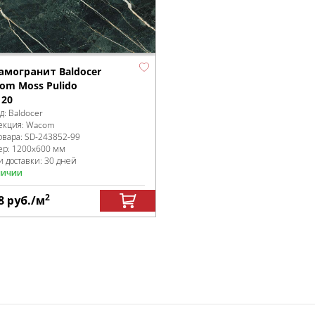
амогранит Baldocer
om Moss Pulido
120
д:
Baldocer
екция:
Wacom
овара:
SD-243852
-99
ер:
1200x600 мм
и доставки: 30 дней
личии
2
8
руб.
/м