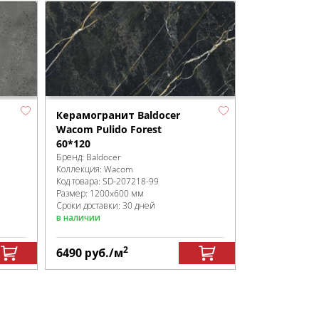
Керамогранит Baldocer
Wacom Pulido Forest
60*120
Бренд:
Baldocer
Коллекция:
Wacom
Код товара:
SD-207218
-99
Размер:
1200x600 мм
Сроки доставки: 30 дней
в наличии
2
6490
руб.
/м