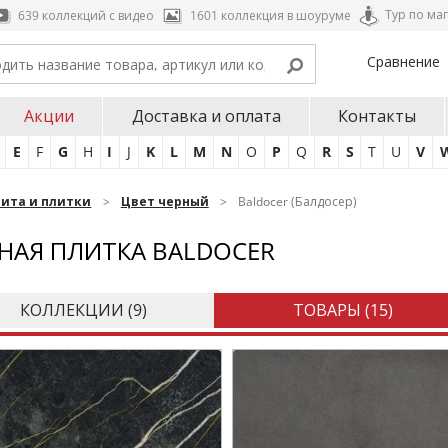
Тур по ма
639 коллекций с видео
1601 коллекция в шоуруме
Сравнение
Акции
Доставка и оплата
Контакты
E
F
G
H
I
J
K
L
M
N
O
P
Q
R
S
T
U
V
нита и плитки
Цвет черный
Baldocer (Балдосер)
НАЯ ПЛИТКА BALDOCER
КОЛЛЕКЦИИ (
9
)
ТОВАРЫ (
15
)