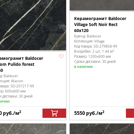
Керамогранит Baldocer
Village Soft Noir Rect
60x120
Бренд:
Baldocer
Коллекция:
Village
Код товара:
SD-279858
-99
2
В коробке
:
2 шт, 1.44 м
Размер:
1200x600 мм
амогранит Baldocer
Сроки доставки: 30 дней
om Pulido forest
в наличии
60
д:
Baldocer
екция:
Wacom
овара:
SD-207217
-99
ер:
600x600 мм
и доставки: 30 дней
личии
2
2
0
руб.
/м
5550
руб.
/м