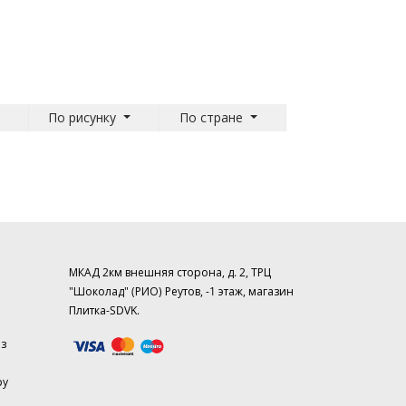
По рисунку
По стране
МКАД 2км внешняя сторона, д. 2, ТРЦ
"Шоколад" (РИО) Реутов, -1 этаж, магазин
Плитка-SDVK.
аз
ру