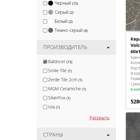
Черный
(15)
Серый
(2)
Белый
(2)
Темно-серый
(4)
Кер
Volc
ПРОИЗВОДИТЕЛЬ
60x
Брен
Baldocer
(15)
Колл
Код т
Smile Tile
(1)
В ко
Разм
Zerde Tile 2cm
(1)
Срок
MGM Ceramiche
(1)
в на
SilverFox
(1)
528
Isla
(1)
Nadis
(1)
Раскрыть
Arcadia Ceramica
(10)
Protiles
СТРАНЫ
(12)