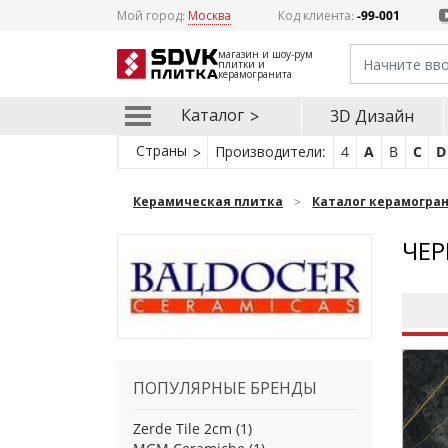
Мой город:
Москва
Код клиента:
-99-001
магазин и шоу-рум
плитки и
керамогранита
Каталог
3D Дизайн
Страны
Производители:
4
A
B
C
D
Керамическая плитка
Каталог керамогра
ЧЕР
ПОПУЛЯРНЫЕ БРЕНДЫ
Zerde Tile 2cm
(1)