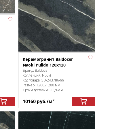
Керамогранит Baldocer
Naoki Pulido 120x120
Бренд:
Baldocer
Коллекция:
Naoki
Код товара:
SD-243786
-99
Размер:
1200x1200 мм
Сроки доставки: 30 дней
2
10160
руб.
/м