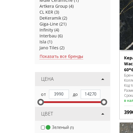
MGM Ceramiche
(1)
Artkera Group
(4)
CL KER
(3)
DeKeramik
(2)
Giga-Line
(21)
Infinity
(4)
Interbau
(6)
Isla
(1)
Jano Tiles
(2)
Показать все бренды
Кер
Wac
60*
Брен
ЦЕНА
Колл
Код т
Разм
Срок
в на
399
ЦВЕТ
Зеленый
(1)