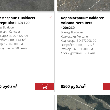
амогранит Baldocer
Керамогранит Baldocer
ept Black 60x120
Volcano Nero Rect
д:
Baldocer
120x260
екция:
Concept
Бренд:
Baldocer
овара:
SD-274427
-99
Коллекция:
Volcano
2
робке
:
2 шт, 1.44 м
Код товара:
SD-272098
-99
ер:
1200x600 мм
2
В коробке
:
1 шт, 3.12 м
и доставки: 30 дней
Размер:
2600x1200 мм
Сроки доставки: 30 дней
2
2
0
руб.
/м
8560
руб.
/м