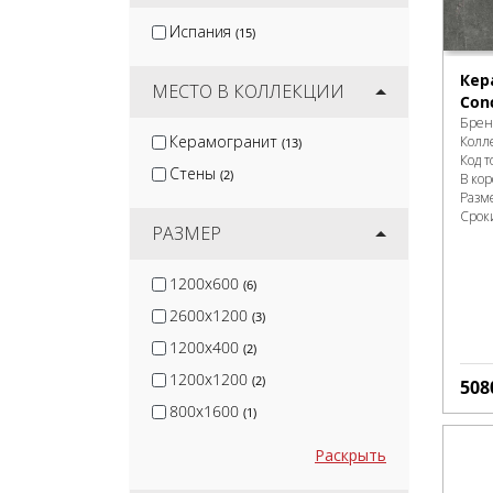
Terramatic
(16)
Испания
(15)
Kirovit
(2)
DeKeramik
(2)
Кер
МЕСТО В КОЛЛЕКЦИИ
Conc
Брен
Керамогранит
Колл
(13)
Код т
Стены
(2)
В ко
Разм
Срок
РАЗМЕР
1200x600
(6)
2600x1200
(3)
1200x400
(2)
1200x1200
(2)
508
800x1600
(1)
Раскрыть