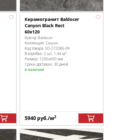
Керамогранит Baldocer
Canyon Black Rect
60x120
Бренд:
Baldocer
Коллекция:
Canyon
Код товара:
SD-272086
-99
2
В коробке
:
2 шт, 1.44 м
Размер:
1200x600 мм
Сроки доставки: 30 дней
в наличии
2
5940
руб.
/м