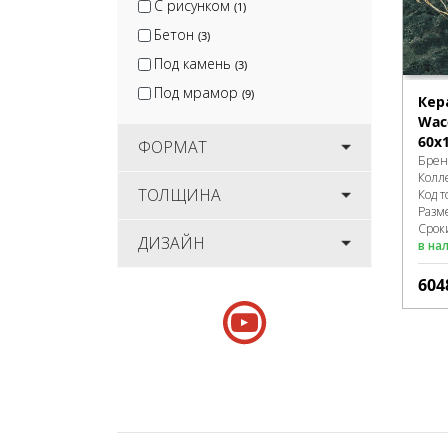
С рисунком
(1)
Бетон
(3)
Под камень
(3)
Под мрамор
(9)
Кер
Wac
60x
ФОРМАТ
Брен
Колл
ТОЛЩИНА
Код т
Разм
Срок
ДИЗАЙН
в на
604