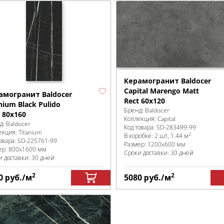
Керамогранит Baldocer
Capital Marengo Matt
амогранит Baldocer
Rect 60x120
nium Black Pulido
Бренд:
Baldocer
 80x160
Коллекция:
Capital
д:
Baldocer
Код товара:
SD-283499
-99
екция:
Titanium
2
В коробке
:
2 шт, 1.44 м
овара:
SD-225761
-99
Размер:
1200x600 мм
ер:
800x1600 мм
Сроки доставки: 30 дней
и доставки: 30 дней
2
2
0
руб.
/м
5080
руб.
/м