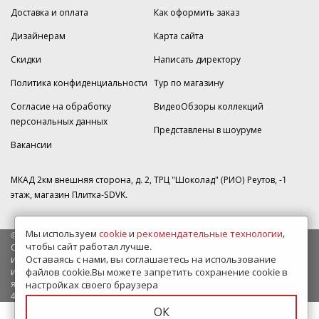
Доставка и оплата
Как оформить заказ
Дизайнерам
Карта сайта
Скидки
Написать директору
Политика конфиденциальности
Тур по магазину
Согласие на обработку
ВидеоОбзоры коллекций
персональных данных
Представлены в шоуруме
Вакансии
МКАД 2км внешняя сторона, д. 2, ТРЦ "Шоколад" (РИО) Реутов, -1
этаж, магазин Плитка-SDVK.
Мы используем
cookie
и
рекомендательные технологии
,
© 2009—2026 г. Все права защищены
чтобы сайт работал лучше.
Обращаем Ваше внимание на то, что данный интернет-сайт носит
Оставаясь с нами, вы соглашаетесь на использование
исключительно информационный характер и ни при каких условиях
файлов cookie.Вы можете запретить сохранение cookie в
информационные материалы и цены, размещенные на сайте, не
являются публичной офертой, определяемой положениями Статьи
настройках своего браузера
437 Гражданского кодекса РФ.
ОК