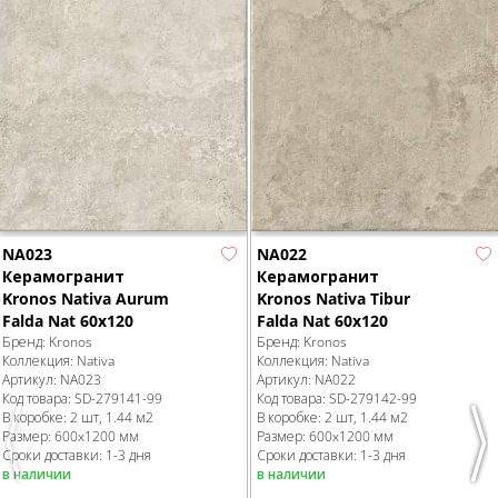
NA023
NA022
Керамогранит
Керамогранит
Kronos Nativa Aurum
Kronos Nativa Tibur
Falda Nat 60x120
Falda Nat 60x120
Бренд:
Kronos
Бренд:
Kronos
Коллекция:
Nativa
Коллекция:
Nativa
Артикул:
NA023
Артикул:
NA022
Код товара:
SD-279141
-99
Код товара:
SD-279142
-99
В коробке
:
2 шт, 1.44 м
2
В коробке
:
2 шт, 1.44 м
2
Размер:
600x1200 мм
Размер:
600x1200 мм
Previous
Nex
Сроки доставки: 1-3 дня
Сроки доставки: 1-3 дня
в наличии
в наличии