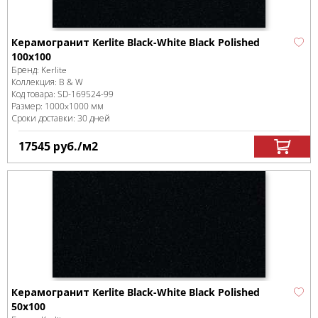
Керамогранит Kerlite Black-White Black Polished
100x100
Бренд:
Kerlite
Коллекция:
B & W
Код товара:
SD-169524
-99
Размер:
1000x1000 мм
Сроки доставки: 30 дней
17545
руб.
/м
2
Керамогранит Kerlite Black-White Black Polished
50x100