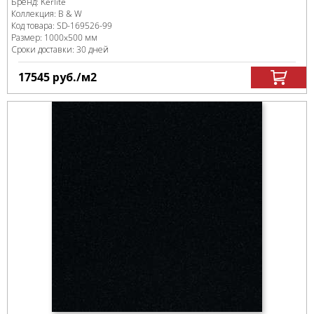
Бренд:
Kerlite
Коллекция:
B & W
Код товара:
SD-169526
-99
Размер:
1000x500 мм
Сроки доставки: 30 дней
17545
руб.
/м
2