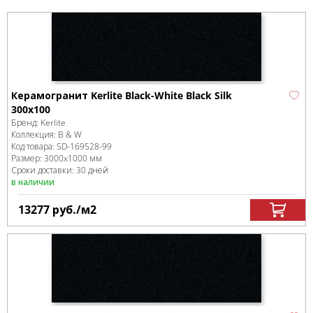
Керамогранит Kerlite Black-White Black Silk
300x100
Бренд:
Kerlite
Коллекция:
B & W
Код товара:
SD-169528
-99
Размер:
3000x1000 мм
Сроки доставки: 30 дней
в наличии
13277
руб.
/м
2