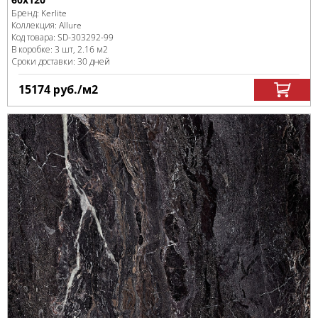
Бренд:
Kerlite
Коллекция:
Allure
Код товара:
SD-303292
-99
В коробке
:
3 шт, 2.16 м
2
Сроки доставки: 30 дней
15174
руб.
/м
2