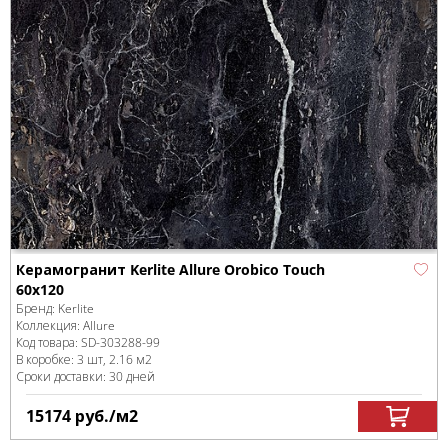
Керамогранит Kerlite Allure Orobico Touch
60x120
Бренд:
Kerlite
Коллекция:
Allure
Код товара:
SD-303288
-99
В коробке
:
3 шт, 2.16 м
2
Сроки доставки: 30 дней
15174
руб.
/м
2