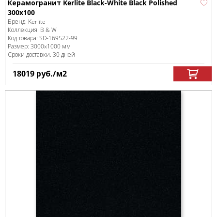
Керамогранит Kerlite Black-White Black Polished
300x100
Бренд:
Kerlite
Коллекция:
B & W
Код товара:
SD-169522
-99
Размер:
3000x1000 мм
Сроки доставки: 30 дней
18019
руб.
/м
2