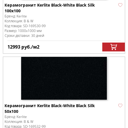
Керамогранит Kerlite Black-White Black Silk
100x100
Бренд:
Kerlite
Коллекция:
B & W
Код товара:
SD-169530
-99
Размер:
1000x1000 мм
Сроки доставки: 30 дней
12993
руб.
/м
2
Керамогранит Kerlite Black-White Black Silk
50x100
Бренд:
Kerlite
Коллекция:
B & W
Код товара:
SD-169532
-99