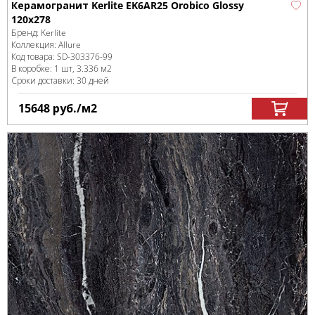
Керамогранит Kerlite EK6AR25 Orobico Glossy
120x278
Бренд:
Kerlite
Коллекция:
Allure
Код товара:
SD-303376
-99
В коробке
:
1 шт, 3.336 м
2
Сроки доставки: 30 дней
15648
руб.
/м
2