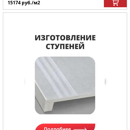
15174
руб.
/м
2