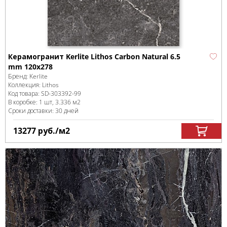
Керамогранит Kerlite Lithos Carbon Natural 6.5
mm 120x278
Бренд:
Kerlite
Коллекция:
Lithos
Код товара:
SD-303392
-99
В коробке
:
1 шт, 3.336 м
2
Сроки доставки: 30 дней
13277
руб.
/м
2