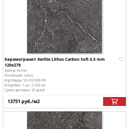
Керамогранит Kerlite Lithos Carbon Soft 6.5 mm
120x278
Бренд:
Kerlite
Коллекция:
Lithos
Код товара:
SD-303388
-99
В коробке
:
1 шт, 3.336 м
2
Сроки доставки: 30 дней
13751
руб.
/м
2