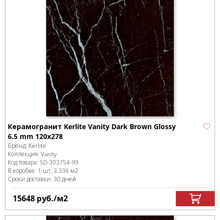
Керамогранит Kerlite Vanity Dark Brown Glossy
6.5 mm 120x278
Бренд:
Kerlite
Коллекция:
Vanity
Код товара:
SD-303754
-99
В коробке
:
1 шт, 3.336 м
2
Сроки доставки: 30 дней
15648
руб.
/м
2