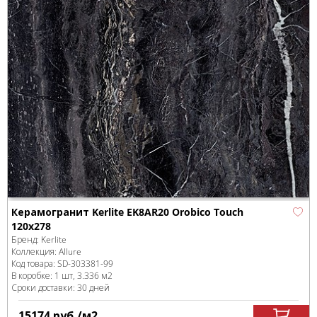
Керамогранит Kerlite EK8AR20 Orobico Touch
120x278
Бренд:
Kerlite
Коллекция:
Allure
Код товара:
SD-303381
-99
В коробке
:
1 шт, 3.336 м
2
Сроки доставки: 30 дней
15174
руб.
/м
2