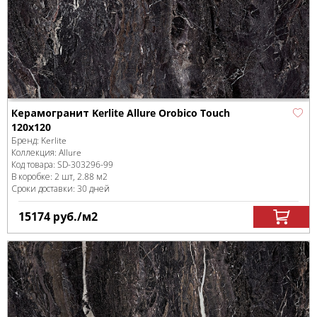
Керамогранит Kerlite Allure Orobico Touch
120x120
Бренд:
Kerlite
Коллекция:
Allure
Код товара:
SD-303296
-99
В коробке
:
2 шт, 2.88 м
2
Сроки доставки: 30 дней
15174
руб.
/м
2