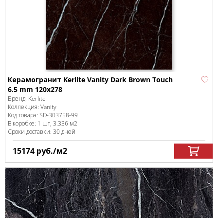
Керамогранит Kerlite Vanity Dark Brown Touch
6.5 mm 120x278
Бренд:
Kerlite
Коллекция:
Vanity
Код товара:
SD-303758
-99
В коробке
:
1 шт, 3.336 м
2
Сроки доставки: 30 дней
15174
руб.
/м
2