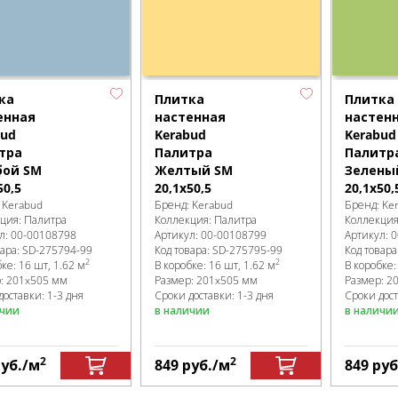
ка
Плитка
Плитка
енная
настенная
настен
bud
Kerabud
Kerabud
тра
Палитра
Палитр
бой SM
Желтый SM
Зелены
50,5
20,1x50,5
20,1x50,
:
Kerabud
Бренд:
Kerabud
Бренд:
Ke
кция:
Палитра
Коллекция:
Палитра
Коллекци
л:
00-00108798
Артикул:
00-00108799
Артикул:
0
вара:
SD-275794
-99
Код товара:
SD-275795
-99
Код товара
2
2
бке
:
16 шт, 1.62 м
В коробке
:
16 шт, 1.62 м
В коробке
р:
201x505 мм
Размер:
201x505 мм
Размер:
2
доставки: 1-3 дня
Сроки доставки: 1-3 дня
Сроки дост
ичии
в наличии
в наличи
2
2
уб.
/м
849
руб.
/м
849
руб