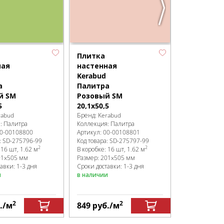
Плитка
Плитка
ная
настенная
настенная
Kerabud
Kerabud
а
Палитра
Палитра
й SM
Розовый SM
Светлый 
5
20,1x50,5
20,1x50,5
rabud
Бренд:
Kerabud
Бренд:
Kerab
я:
Палитра
Коллекция:
Палитра
Коллекция:
П
0-00108800
Артикул:
00-00108801
Артикул:
00-0
:
SD-275796
-99
Код товара:
SD-275797
-99
Код товара:
SD
2
2
:
16 шт, 1.62 м
В коробке
:
16 шт, 1.62 м
В коробке
:
16 
01x505 мм
Размер:
201x505 мм
Размер:
201x
авки: 1-3 дня
Сроки доставки: 1-3 дня
Сроки доставк
и
в наличии
в наличии
2
2
.
/м
849
руб.
/м
849
руб.
/