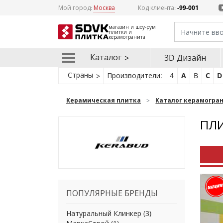
Мой город:
Москва
Код клиента:
-99-001
магазин и шоу-рум
плитки и
керамогранита
Каталог
3D Дизайн
Страны
Производители:
4
A
B
C
D
Керамическая плитка
Каталог керамогра
ПЛИ
ПОПУЛЯРНЫЕ БРЕНДЫ
Натуральный Клинкер
(3)