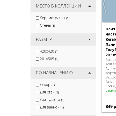
Cersanit
МЕСТО В КОЛЛЕКЦИИ
(153)
White Hills
(73)
Керамогранит
(1)
Global Tile
(49)
Стены
(1)
Gracia Ceramica
(172)
Плит
наст
РАЗМЕР
Kera
Пали
Голу
420x420
(1)
20,1x
201x505
(1)
Бренд
Колле
Артику
ПО НАЗНАЧЕНИЮ
Код то
В коро
Разме
Декор
(1)
Сроки 
в нал
Для стен
(1)
Для туалета
(1)
849
р
Для ванной
(1)