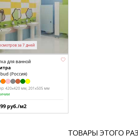
осмотров за 7 дней
тка для ванной
итра
bud (Россия)
ер:
420x420 мм
201x505 мм
личии
799
руб./м2
ТОВАРЫ ЭТОГО РА