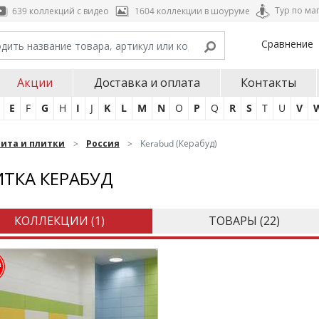
Тур по ма
639 коллекций с видео
1604 коллекции в шоуруме
Сравнение
Акции
Доставка и оплата
Контакты
E
F
G
H
I
J
K
L
M
N
O
P
Q
R
S
T
U
V
нита и плитки
Россия
Kerabud (Керабуд)
ТКА КЕРАБУД
КОЛЛЕКЦИИ (
1
)
ТОВАРЫ (
22
)