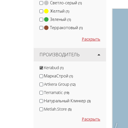
Светло-серый
(1)
Желтый
(1)
Зеленый
(1)
Терракотовый
(1)
Раскрыть
ПРОИЗВОДИТЕЛЬ
Kerabud
(1)
МаркаСтрой
(1)
Artkera Group
(12)
Terramatic
(19)
Натуральный Клинкер
(3)
Metlah.Store
(5)
Kirovit
(51)
Раскрыть
Kerama Marazzi
(480)