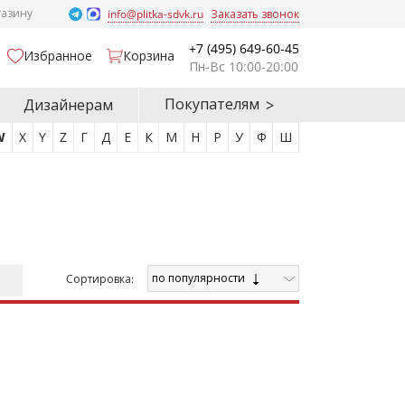
газину
info@plitka-sdvk.ru
Заказать звонок
+7 (495) 649-60-45
Избранное
Корзина
Пн-Вс 10:00-20:00
Покупателям
Дизайнерам
W
X
Y
Z
Г
Д
Е
К
М
Н
Р
У
Ф
Ш
по популярности
Cортировка: