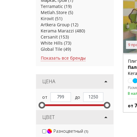
МаркаСтрой
(1)
Terramatic
(19)
Metlah.Store
(5)
Kirovit
(51)
Artkera Group
(12)
Kerama Marazzi
(480)
Cersanit
(153)
White Hills
(73)
9 пр
Global Tile
(49)
Показать все бренды
Пли
Пал
Kera
ЦЕНА
Разм
В на
от
ЦВЕТ
Разноцветный
(1)