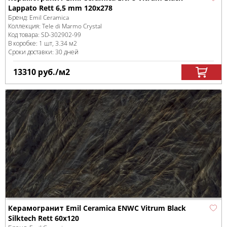
Lappato Rett 6,5 mm 120x278
Бренд:
Emil Ceramica
Коллекция:
Tele di Marmo Crystal
Код товара:
SD-302902
-99
В коробке
:
1 шт, 3.34 м
2
Сроки доставки: 30 дней
13310
руб.
/м
2
Керамогранит Emil Ceramica ENWC Vitrum Black
Silktech Rett 60x120