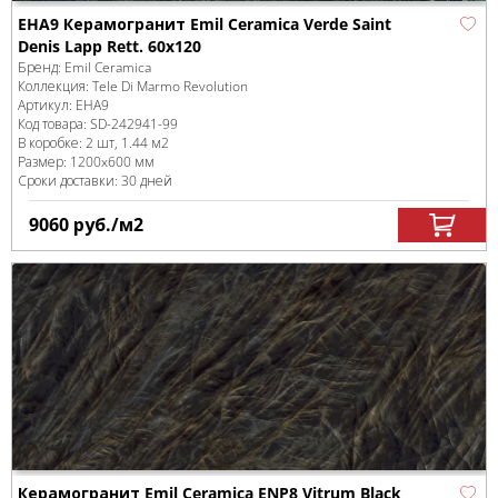
EHA9 Керамогранит Emil Ceramica Verde Saint
Denis Lapp Rett. 60x120
Бренд:
Emil Ceramica
Коллекция:
Tele Di Marmo Revolution
Артикул:
EHA9
Код товара:
SD-242941
-99
В коробке
:
2 шт, 1.44 м
2
Размер:
1200x600 мм
Сроки доставки: 30 дней
9060
руб.
/м
2
Керамогранит Emil Ceramica ENP8 Vitrum Black