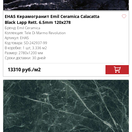
EHA5 Керамогранит Emil Ceramica Calacatta
Black Lapp Rett. 6.5mm 120x278
Бренд:
Emil Ceramica
Коллекция:
Tele Di Marmo Revolution
Артикул:
EHA5
Код товара:
SD-242937
-99
В коробке
:
1 шт, 3.336 м
2
Размер:
2780x1200 мм
Сроки доставки: 30 дней
13310
руб.
/м
2