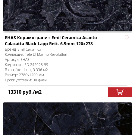
EHAS Керамогранит Emil Ceramica Acanto
Calacatta Black Lapp Rett. 6.5mm 120x278
Бренд:
Emil Ceramica
Коллекция:
Tele Di Marmo Revolution
Артикул:
EHAS
Код товара:
SD-242928
-99
В коробке
:
1 шт, 3.336 м
2
Размер:
2780x1200 мм
Сроки доставки: 30 дней
13310
руб.
/м
2