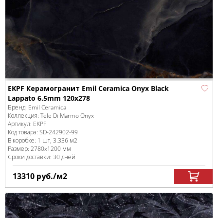
EKPF Керамогранит Emil Ceramica Onyx Black
Lappato 6.5mm 120x278
Бренд:
Emil Ceramica
Коллекция:
Tele Di Marmo Onyx
Артикул:
EKPF
Код товара:
SD-242902
-99
В коробке
:
1 шт, 3.336 м
2
Размер:
2780x1200 мм
Сроки доставки: 30 дней
13310
руб.
/м
2