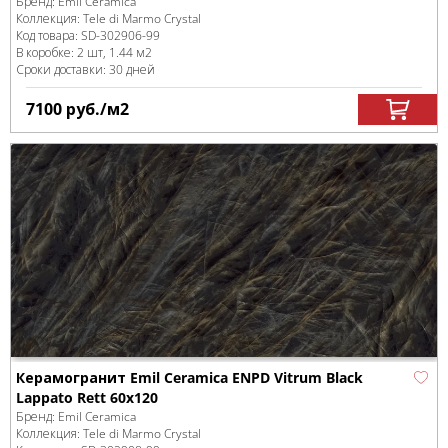
Бренд:
Emil Ceramica
Коллекция:
Tele di Marmo Crystal
Код товара:
SD-302906
-99
В коробке
:
2 шт, 1.44 м
2
Сроки доставки: 30 дней
7100
руб.
/м
2
Керамогранит Emil Ceramica ENPD Vitrum Black
Lappato Rett 60x120
Бренд:
Emil Ceramica
Коллекция:
Tele di Marmo Crystal