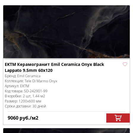
EKTM Керамогранит Emil Ceramica Onyx Black
Lappato 9.5mm 60x120
Бренд:
Emil Ceramica
Коллекция:
Tele Di Marmo Onyx
Артикул:
EKTM
Код товара:
SD-242901
-99
В коробке
:
2 шт, 1.44 м
2
Размер:
1200x600 мм
Сроки доставки: 30 дней
9060
руб.
/м
2