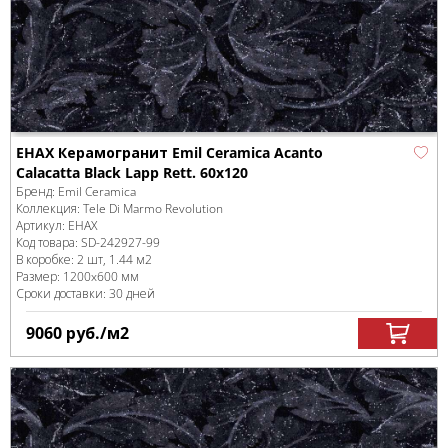
EHAX Керамогранит Emil Ceramica Acanto
Calacatta Black Lapp Rett. 60x120
Бренд:
Emil Ceramica
Коллекция:
Tele Di Marmo Revolution
Артикул:
EHAX
Код товара:
SD-242927
-99
В коробке
:
2 шт, 1.44 м
2
Размер:
1200x600 мм
Сроки доставки: 30 дней
9060
руб.
/м
2