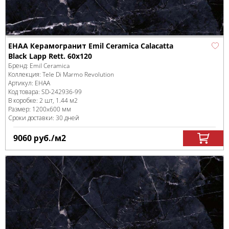
EHAA Керамогранит Emil Ceramica Calacatta
Black Lapp Rett. 60x120
Бренд:
Emil Ceramica
Коллекция:
Tele Di Marmo Revolution
Артикул:
EHAA
Код товара:
SD-242936
-99
В коробке
:
2 шт, 1.44 м
2
Размер:
1200x600 мм
Сроки доставки: 30 дней
9060
руб.
/м
2