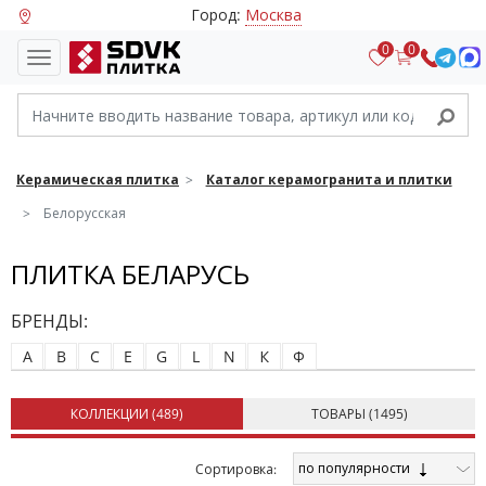
Город:
Москва
0
0
Керамическая плитка
Каталог керамогранита и плитки
Белорусская
ПЛИТКА БЕЛАРУСЬ
БРЕНДЫ:
A
B
C
E
G
L
N
К
Ф
КОЛЛЕКЦИИ (
489
)
ТОВАРЫ (
1495
)
по популярности
Cортировка: