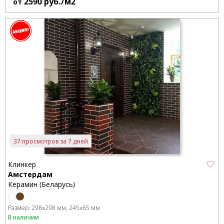
2590
руб./м2
от
37 просмотров за 7 дней
Клинкер
Амстердам
Керамин (Беларусь)
Размер:
298x298 мм
245x65 мм
В наличии