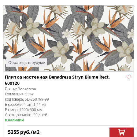
Образец в шоуруме
Плитка настенная Benadresa Stryn Blume Rect.
60x120
Бренд:
Benadresa
Коллекция:
Stryn
Код товара:
SD-250799
-99
В коробке
:
4 шт, 1.44 м
2
Размер:
1200x600 мм
Сроки доставки: 30 дней
в наличии
5355
руб.
/м
2