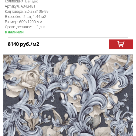
Коллекция:
Bellagio
Артикул:
A043481
Код товара:
SD-283105
-99
В коробке
:
2 шт, 1.44 м
2
Размер:
600x1200 мм
Сроки доставки: 1-3 дня
в наличии
8140
руб.
/м
2