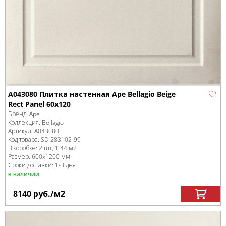
A043080 Плитка настенная Ape Bellagio Beige
Rect Panel 60x120
Бренд:
Ape
Коллекция:
Bellagio
Артикул:
A043080
Код товара:
SD-283102
-99
В коробке
:
2 шт, 1.44 м
2
Размер:
600x1200 мм
Сроки доставки: 1-3 дня
в наличии
8140
руб.
/м
2