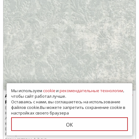
Мы используем
cookie
и
рекомендательные технологии
,
A042722 Плитка настенная Ape Majestic Azzurro
чтобы сайт работал лучше.
Rect 60x120
Оставаясь с нами, вы соглашаетесь на использование
файлов cookie.Вы можете запретить сохранение cookie в
Бренд:
Ape
настройках своего браузера
Коллекция:
Bellagio
Артикул:
A042722
Код товара:
SD-283095
-99
ОК
В коробке
:
3 шт, 2.16 м
2
Размер:
600x1200 мм