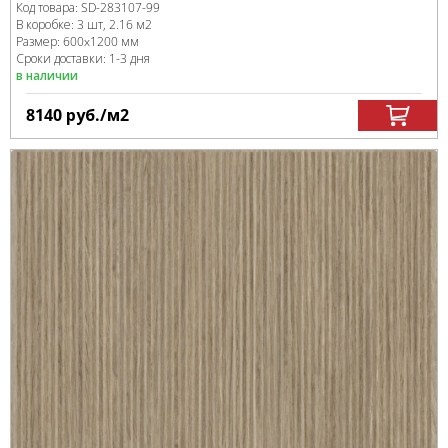
Код товара:
SD-283107
-99
В коробке
:
3 шт, 2.16 м
2
Размер:
600x1200 мм
Сроки доставки: 1-3 дня
в наличии
8140
руб.
/м
2