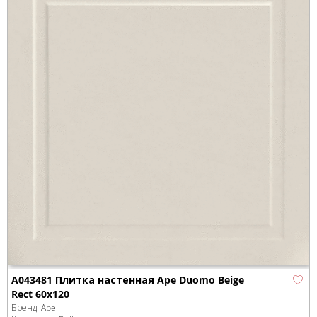
A043481 Плитка настенная Ape Duomo Beige
Rect 60x120
Бренд:
Ape