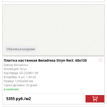
Образец в шоуруме
Плитка настенная Benadresa Stryn Rect. 60x120
Бренд:
Benadresa
Коллекция:
Stryn
Код товара:
SD-250801
-99
В коробке
:
4 шт, 1.44 м
2
Размер:
1200x600 мм
Сроки доставки: 30 дней
в наличии
5355
руб.
/м
2