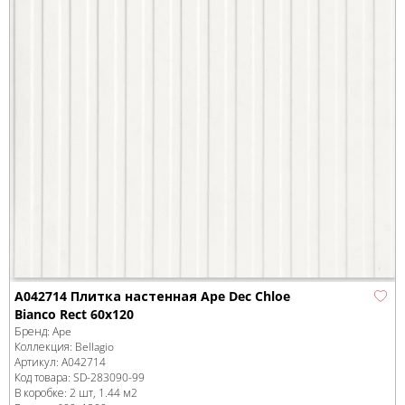
A042714 Плитка настенная Ape Dec Chloe
Bianco Rect 60x120
Бренд:
Ape
Коллекция:
Bellagio
Артикул:
A042714
Код товара:
SD-283090
-99
В коробке
:
2 шт, 1.44 м
2