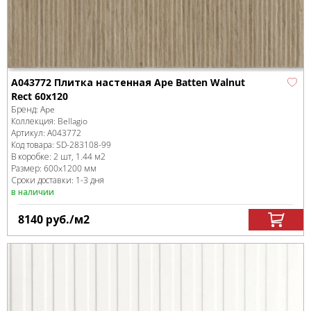
A043772 Плитка настенная Ape Batten Walnut
Rect 60x120
Бренд:
Ape
Коллекция:
Bellagio
Артикул:
A043772
Код товара:
SD-283108
-99
В коробке
:
2 шт, 1.44 м
2
Размер:
600x1200 мм
Сроки доставки: 1-3 дня
в наличии
8140
руб.
/м
2