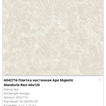
A042716 Плитка настенная Ape Majestic
Mandorla Rect 60x120
Бренд:
Ape
Коллекция:
Bellagio
Артикул:
A042716
Код товара:
SD-283092
-99
В коробке
:
3 шт, 2.16 м
2