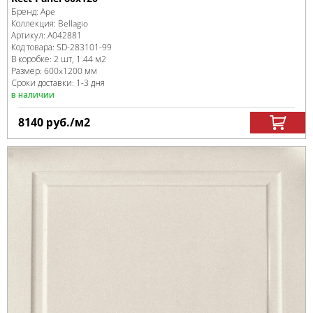
Бренд:
Ape
Коллекция:
Bellagio
Артикул:
A042881
Код товара:
SD-283101
-99
В коробке
:
2 шт, 1.44 м
2
Размер:
600x1200 мм
Сроки доставки: 1-3 дня
в наличии
8140
руб.
/м
2