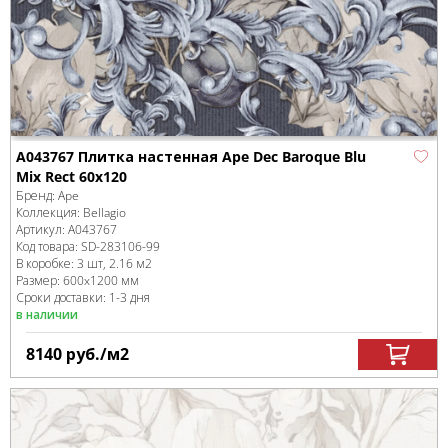
A043767 Плитка настенная Ape Dec Baroque Blu
Mix Rect 60x120
Бренд:
Ape
Коллекция:
Bellagio
Артикул:
A043767
Код товара:
SD-283106
-99
В коробке
:
3 шт, 2.16 м
2
Размер:
600x1200 мм
Сроки доставки: 1-3 дня
в наличии
8140
руб.
/м
2