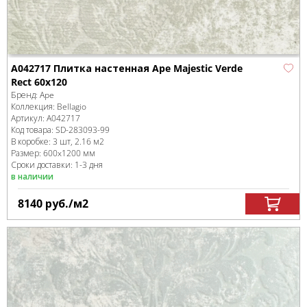
A042717 Плитка настенная Ape Majestic Verde
Rect 60x120
Бренд:
Ape
Коллекция:
Bellagio
Артикул:
A042717
Код товара:
SD-283093
-99
В коробке
:
3 шт, 2.16 м
2
Размер:
600x1200 мм
Сроки доставки: 1-3 дня
в наличии
8140
руб.
/м
2