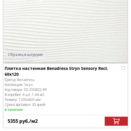
Образец в шоуруме
Плитка настенная Benadresa Stryn Sensory Rect.
60x120
Бренд:
Benadresa
Коллекция:
Stryn
Код товара:
SD-250802
-99
В коробке
:
4 шт, 1.44 м
2
Размер:
1200x600 мм
Сроки доставки: 30 дней
в наличии
5355
руб.
/м
2