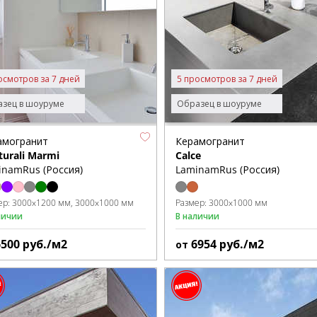
осмотров за 7 дней
5 просмотров за 7 дней
зец в шоуруме
Образец в шоуруме
амогранит
Керамогранит
turali Marmi
Calce
inamRus (Россия)
LaminamRus (Россия)
ер:
3000x1200 мм
3000x1000 мм
Размер:
3000x1000 мм
личии
В наличии
6500
руб./м2
6954
руб./м2
от