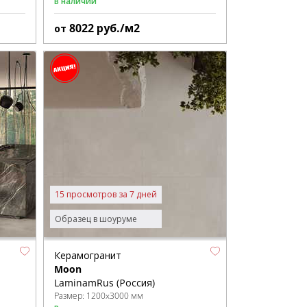
В наличии
8022
руб./м2
от
15 просмотров за 7 дней
Образец в шоуруме
Керамогранит
Moon
LaminamRus (Россия)
Размер:
1200x3000 мм