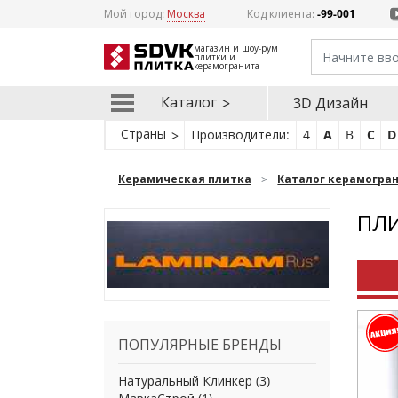
Мой город:
Москва
Код клиента:
-99-001
магазин и шоу-рум
плитки и
керамогранита
Каталог
3D Дизайн
Страны
Производители:
4
A
B
C
D
Керамическая плитка
Каталог керамогра
ПЛИ
ПОПУЛЯРНЫЕ БРЕНДЫ
Натуральный Клинкер
(3)