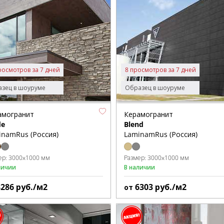
росмотров за 7 дней
8 просмотров за 7 дней
зец в шоуруме
Образец в шоуруме
амогранит
Керамогранит
de
Blend
inamRus (Россия)
LaminamRus (Россия)
ер:
3000x1000 мм
Размер:
3000x1000 мм
личии
В наличии
8286
руб./м2
6303
руб./м2
от