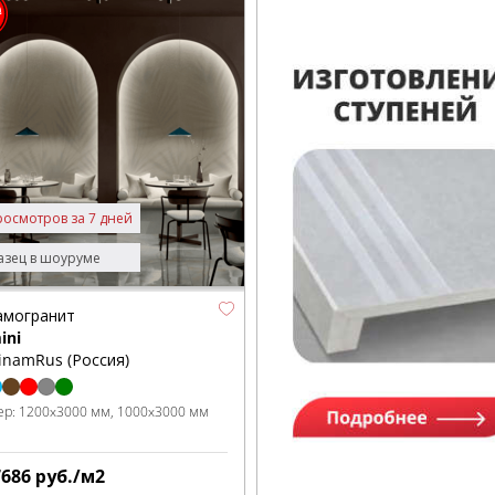
росмотров за 7 дней
зец в шоуруме
амогранит
ini
inamRus (Россия)
ер:
1200x3000 мм
1000x3000 мм
7686
руб./м2