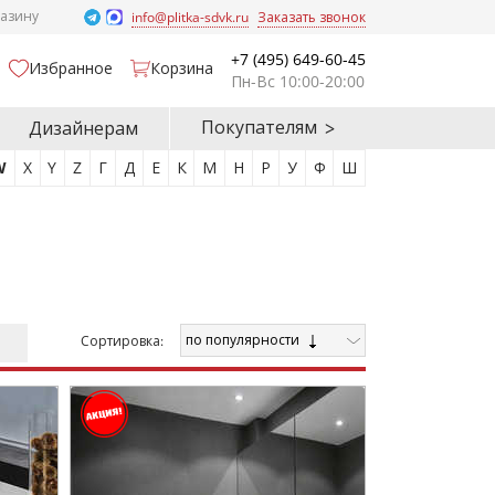
газину
info@plitka-sdvk.ru
Заказать звонок
+7 (495) 649-60-45
Избранное
Корзина
Пн-Вс 10:00-20:00
Покупателям
Дизайнерам
W
X
Y
Z
Г
Д
Е
К
М
Н
Р
У
Ф
Ш
по популярности
Cортировка: