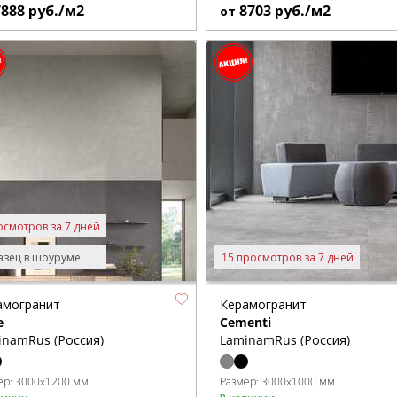
7888
руб./м2
8703
руб./м2
от
осмотров за 7 дней
зец в шоуруме
15 просмотров за 7 дней
амогранит
Керамогранит
e
Cementi
inamRus (Россия)
LaminamRus (Россия)
ер:
3000x1200 мм
Размер:
3000x1000 мм