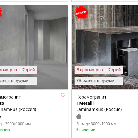
осмотров за 7 дней
5 просмотров за 7 дней
зец в шоуруме
Образец в шоуруме
амогранит
Керамогранит
to
I Metalli
inamRus (Россия)
LaminamRus (Россия)
ер:
3000x1000 мм
Размер:
3000x1000 мм
личии
В наличии