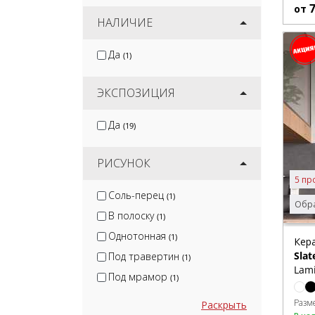
от
НАЛИЧИЕ
Да
(1)
ЭКСПОЗИЦИЯ
Да
(19)
РИСУНОК
5 пр
Соль-перец
(1)
Обра
В полоску
(1)
Однотонная
(1)
Кер
Slat
Под травертин
(1)
Lam
Под мрамор
(1)
Разм
Раскрыть