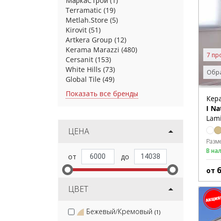
МаркаСтрой
(1)
Terramatic
(19)
Metlah.Store
(5)
Kirovit
(51)
Artkera Group
(12)
Kerama Marazzi
(480)
7 пр
Cersanit
(153)
White Hills
(73)
Обра
Global Tile
(49)
Показать все бренды
Кер
I Na
Lam
ЦЕНА
Разм
В на
от
ЦВЕТ
Бежевый/Кремовый
(1)