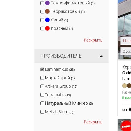
Темно-фиолетовый
(1)
Терракотовый
(1)
Синий
(1)
Красный
(1)
Раскрыть
11 п
Обра
ПРОИЗВОДИТЕЛЬ
Кер
LaminamRus
(23)
Oxi
МаркаСтрой
Lam
(1)
Artkera Group
(12)
Разм
Terramatic
(19)
В на
Натуральный Клинкер
(3)
от
Metlah.Store
(5)
Kirovit
(51)
Раскрыть
Kerama Marazzi
(480)