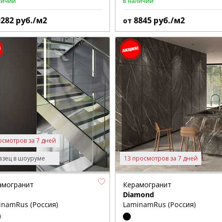
личии
В наличии
9282
руб./м2
8845
руб./м2
от
осмотров за 7 дней
зец в шоуруме
13 просмотров за 7 дней
амогранит
Керамогранит
Diamond
inamRus (Россия)
LaminamRus (Россия)