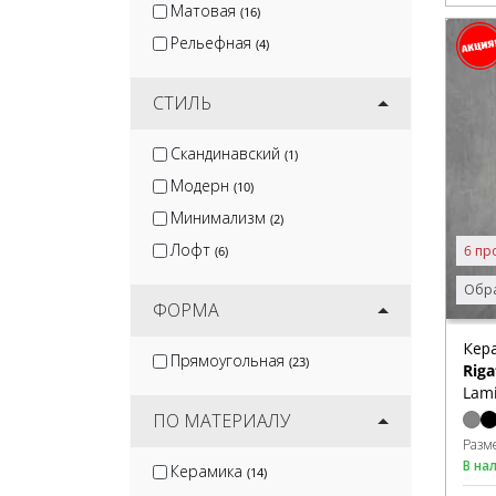
Матовая
(16)
Рельефная
(4)
СТИЛЬ
Скандинавский
(1)
Модерн
(10)
Минимализм
(2)
Лофт
6 пр
(6)
Обра
ФОРМА
Кер
Прямоугольная
(23)
Riga
Lam
ПО МАТЕРИАЛУ
Разм
В на
Керамика
(14)