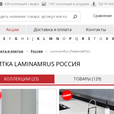
Тур по ма
639 коллекций с видео
1591 коллекция в шоуруме
Сравнение
Акции
Доставка и оплата
Контакты
E
F
G
H
I
J
K
L
M
N
O
P
Q
R
S
T
U
V
нита и плитки
Россия
LaminamRus (ЛаминамРус)
ТКА LAMINAMRUS РОССИЯ
КОЛЛЕКЦИИ (
23
)
ТОВАРЫ (
129
)