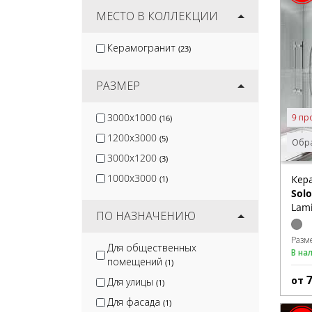
Cersanit
МЕСТО В КОЛЛЕКЦИИ
(153)
White Hills
(73)
Керамогранит
(23)
Global Tile
(49)
Gracia Ceramica
(172)
РАЗМЕР
3000x1000
9 пр
(16)
1200x3000
(5)
Обра
3000x1200
(3)
1000x3000
Кер
(1)
Solo
Lam
ПО НАЗНАЧЕНИЮ
Разм
Для общественных
В на
помещений
(1)
от
Для улицы
(1)
Для фасада
(1)