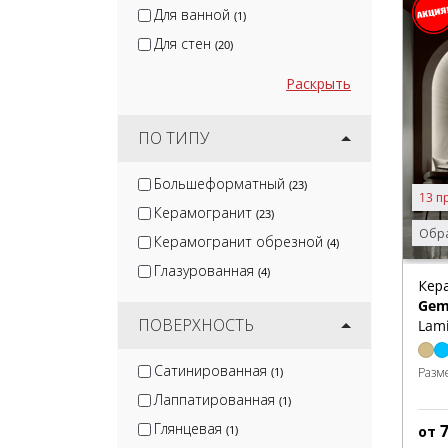
Для ванной
(1)
Для стен
(20)
Раскрыть
ПО ТИПУ
Большеформатный
(23)
13 п
Керамогранит
(23)
Обра
Керамогранит обрезной
(4)
Глазурованная
(4)
Кер
Gem
ПОВЕРХНОСТЬ
Lam
Сатинированная
(1)
Разм
Лаппатированная
(1)
Глянцевая
(1)
от