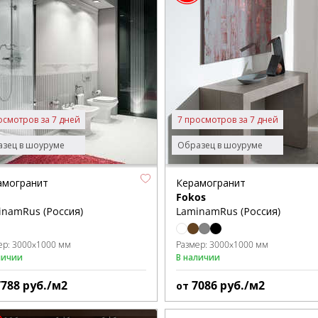
осмотров за 7 дней
7 просмотров за 7 дней
зец в шоуруме
Образец в шоуруме
амогранит
Керамогранит
Fokos
inamRus (Россия)
LaminamRus (Россия)
ер:
3000x1000 мм
Размер:
3000x1000 мм
личии
В наличии
7788
руб./м2
7086
руб./м2
от