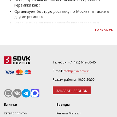
керамики как ;
Организуем быструю доставку по Москве, а также в
другие регионы;
Итальянская плитка Cerasarda представлена в
разнообразии: размера - 1200x600 мм, цвета -
Раскрыть
коричневый, светло-коричневый, и способна создать
уникальный интерьер в любом помещении;
В элементы таких коллекций как, Sughero входят:
керамогранит;
Покупая ее, Вы получаете официальную гарантию
качества от мирового бренда, а также возможность
Телефон:
+7 (495) 649-60-45
приобрести товар по акции или скидки.
E-mail:
info@plitka-sdvk.ru
Режим работы: 10:00-20:00
ЗАКАЗАТЬ ЗВОНОК
Плитки
Бренды
Каталог плитки
Kerama Marazzi