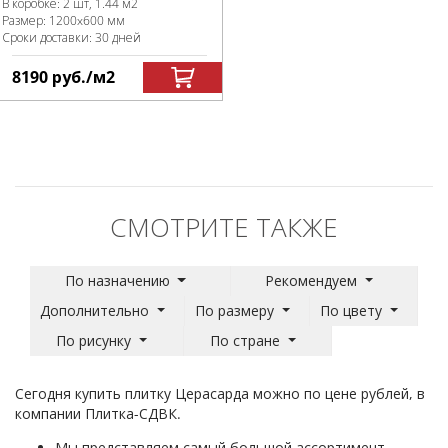
В коробке
:
2 шт, 1.44 м
2
Размер:
1200x600 мм
Сроки доставки: 30 дней
8190
руб.
/м
2
СМОТРИТЕ ТАКЖЕ
По назначению
Рекомендуем
Дополнительно
По размеру
По цвету
По рисунку
По стране
Сегодня купить плитку Церасарда можно по цене рублей, в
компании Плитка-СДВК.
Мы представляем самый большой ассортимент