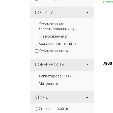
в нал
ПО ТИПУ
Керамогранит
лаппатированный
(1)
Глазурованная
(1)
Большеформатный
(5)
Керамогранит
(5)
7900
ПОВЕРХНОСТЬ
Лаппатированная
(1)
Матовая
(2)
СТИЛЬ
Скандинавский
(1)