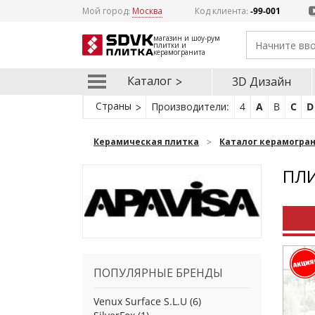
Мой город:
Москва
Код клиента:
-99-001
магазин и шоу-рум
плитки и
керамогранита
Каталог
3D Дизайн
Страны
Производители:
4
A
B
C
D
Керамическая плитка
Каталог керамогра
ПЛИ
ПОПУЛЯРНЫЕ БРЕНДЫ
Venux Surface S.L.U
(6)