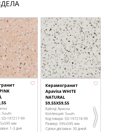
ЗДЕЛА
гранит
Керамогранит
 PINK
Apavisa WHITE
L
NATURAL
,55
59,55X59,55
visa
Бренд:
Apavisa
я:
South
Коллекция:
South
:
SD-197217
-99
Код товара:
SD-197218
-99
95x595 мм
Размер:
595x595 мм
авки: 1-3 дня
Сроки доставки: 30 дней