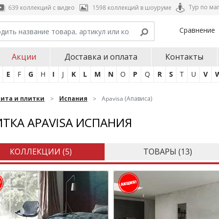
Тур по ма
639 коллекций с видео
1598 коллекций в шоуруме
Сравнение
Акции
Доставка и оплата
Контакты
E
F
G
H
I
J
K
L
M
N
O
P
Q
R
S
T
U
V
нита и плитки
Испания
Apavisa (Апависа)
ТКА APAVISA ИСПАНИЯ
КОЛЛЕКЦИИ (
5
)
ТОВАРЫ (
13
)