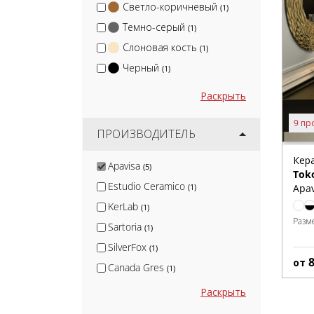
Светло-коричневый
(1)
Темно-серый
(1)
Слоновая кость
(1)
Черный
(1)
Раскрыть
9 пр
ПРОИЗВОДИТЕЛЬ
Кер
Apavisa
(5)
Tok
Estudio Ceramico
Apav
(1)
KerLab
(1)
Разм
Sartoria
(1)
SilverFox
(1)
от
Canada Gres
(1)
Nadis
(1)
Раскрыть
CL KER
(11)