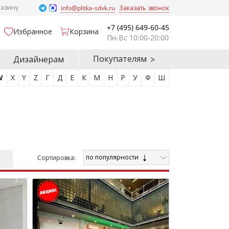
газину
info@plitka-sdvk.ru
Заказать звонок
+7 (495) 649-60-45
Избранное
Корзина
Пн-Вс 10:00-20:00
Покупателям
Дизайнерам
W
X
Y
Z
Г
Д
Е
К
М
Н
Р
У
Ф
Ш
по популярности
Cортировка: