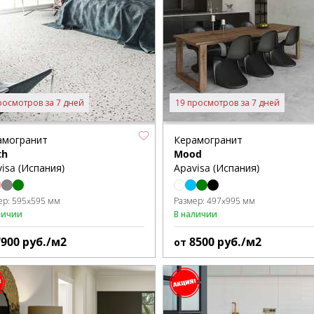
росмотров за 7 дней
19 просмотров за 7 дней
амогранит
Керамогранит
th
Mood
isa (Испания)
Apavisa (Испания)
ер:
595x595 мм
Размер:
497x995 мм
личии
В наличии
7900
руб./м2
8500
руб./м2
от