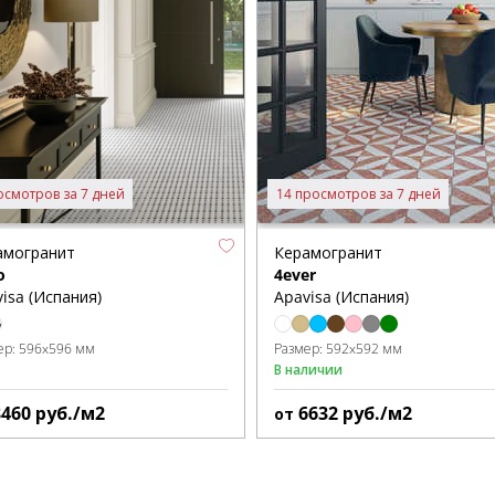
осмотров за 7 дней
14 просмотров за 7 дней
амогранит
Керамогранит
o
4ever
isa (Испания)
Apavisa (Испания)
ер:
596x596 мм
Размер:
592x592 мм
В наличии
8460
руб./м2
6632
руб./м2
от