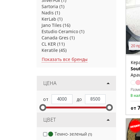
SilverFox
(1)
Sartoria
(1)
Nadis
(1)
KerLab
(1)
Jano Tiles
(16)
Estudio Ceramico
(1)
Canada Gres
(1)
CL KER
(11)
20 п
Keratile
(45)
Показать все бренды
Кер
Sou
Apav
ЦЕНА
Разм
В на
от
ЦВЕТ
Темно-зеленый
(1)