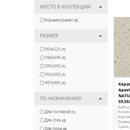
Jano Tiles
МЕСТО В КОЛЛЕКЦИИ
(16)
Venux Surface S.L.U
(6)
Керамогранит
(5)
Keratile
(45)
Monopole
(58)
РАЗМЕР
900x225
(1)
596x596
(1)
595x595
(1)
592x592
(1)
497x995
(1)
Кера
Apavi
NATU
ПО НАЗНАЧЕНИЮ
59,55
Бренд
Для гостиной
Колле
(1)
Код то
Для стен
(2)
Разме
Сроки 
Для пола
(4)