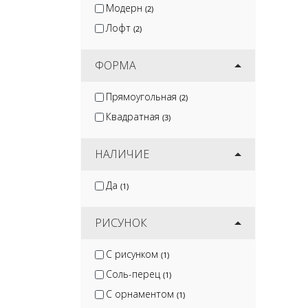
Модерн
(2)
Лофт
(2)
ФОРМА
Прямоугольная
(2)
Квадратная
(3)
НАЛИЧИЕ
Да
(1)
РИСУНОК
С рисунком
(1)
Соль-перец
(1)
С орнаментом
(1)