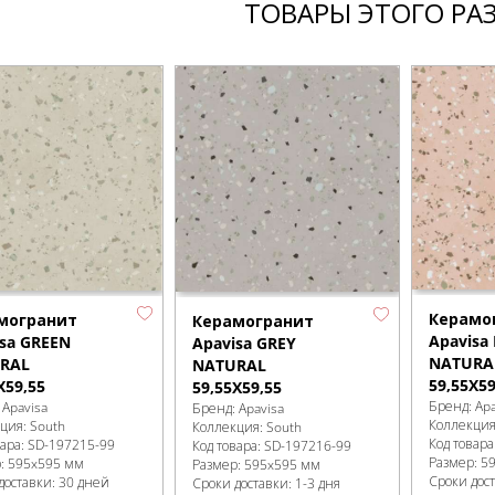
ТОВАРЫ ЭТОГО РА
Керамо
могранит
Керамогранит
Apavisa
sa GREEN
Apavisa GREY
NATURA
RAL
NATURAL
59,55X59
X59,55
59,55X59,55
Бренд:
Apa
:
Apavisa
Бренд:
Apavisa
Коллекци
кция:
South
Коллекция:
South
Код товара
вара:
SD-197215
-99
Код товара:
SD-197216
-99
Размер:
5
р:
595x595 мм
Размер:
595x595 мм
Сроки дост
доставки: 30 дней
Сроки доставки: 1-3 дня