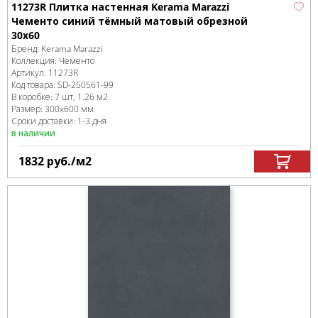
11273R Плитка настенная Kerama Marazzi
Чементо синий тёмный матовый обрезной
30x60
Бренд:
Kerama Marazzi
Коллекция:
Чементо
Артикул:
11273R
Код товара:
SD-250561
-99
В коробке
:
7 шт, 1.26 м
2
Размер:
300x600 мм
Сроки доставки: 1-3 дня
в наличии
1832
руб.
/м
2