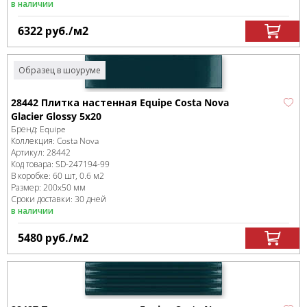
в наличии
6322
руб.
/м
2
Образец в шоуруме
28442 Плитка настенная Equipe Costa Nova
Glacier Glossy 5x20
Бренд:
Equipe
Коллекция:
Costa Nova
Артикул:
28442
Код товара:
SD-247194
-99
В коробке
:
60 шт, 0.6 м
2
Размер:
200x50 мм
Сроки доставки: 30 дней
в наличии
5480
руб.
/м
2