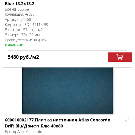
Blue 13,2x13,2
Бренд:
Equipe
Коллекция:
Artisan
Артикул:
24460
Код товара:
SD-147114
-99
В коробке
:
57 шт, 1 м
2
Размер:
132x132 мм
Сроки доставки: 30 дней
в наличии
5480
руб.
/м
2
600010002177 Плитка настенная Atlas Concorde
Drift Blu/Дрифт Блю 40x80
Бренд:
Atlas Concorde