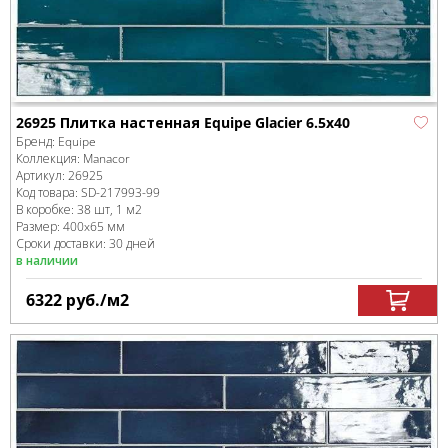
26925 Плитка настенная Equipe Glacier 6.5x40
Бренд:
Equipe
Коллекция:
Manacor
Артикул:
26925
Код товара:
SD-217993
-99
В коробке
:
38 шт, 1 м
2
Размер:
400x65 мм
Сроки доставки: 30 дней
в наличии
6322
руб.
/м
2