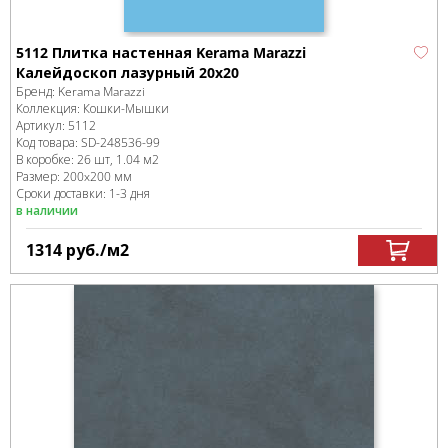
5112 Плитка настенная Kerama Marazzi
Калейдоскоп лазурный 20x20
Бренд:
Kerama Marazzi
Коллекция:
Кошки-Мышки
Артикул:
5112
Код товара:
SD-248536
-99
В коробке
:
26 шт, 1.04 м
2
Размер:
200x200 мм
Сроки доставки: 1-3 дня
в наличии
1314
руб.
/м
2