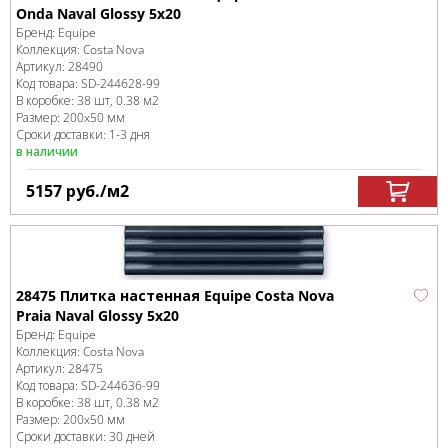
Onda Naval Glossy 5x20
Бренд:
Equipe
Коллекция:
Costa Nova
Артикул:
28490
Код товара:
SD-244628
-99
В коробке
:
38 шт, 0.38 м
2
Размер:
200x50 мм
Сроки доставки: 1-3 дня
в наличии
5157
руб.
/м
2
28475 Плитка настенная Equipe Costa Nova
Praia Naval Glossy 5x20
Бренд:
Equipe
Коллекция:
Costa Nova
Артикул:
28475
Код товара:
SD-244636
-99
В коробке
:
38 шт, 0.38 м
2
Размер:
200x50 мм
Сроки доставки: 30 дней