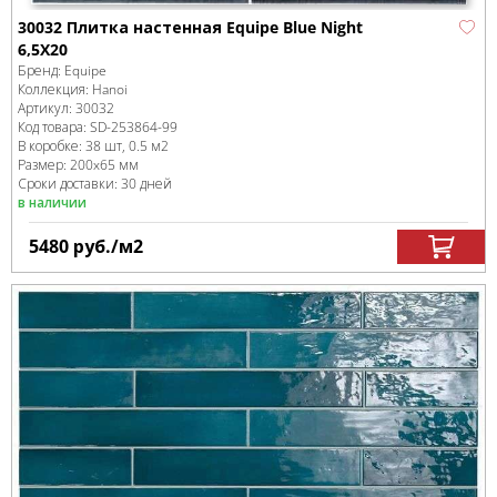
30032 Плитка настенная Equipe Blue Night
6,5X20
Бренд:
Equipe
Коллекция:
Hanoi
Артикул:
30032
Код товара:
SD-253864
-99
В коробке
:
38 шт, 0.5 м
2
Размер:
200x65 мм
Сроки доставки: 30 дней
в наличии
5480
руб.
/м
2