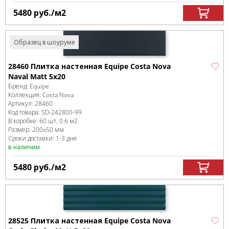
5480
руб.
/м
2
Образец в шоуруме
28460 Плитка настенная Equipe Costa Nova
Naval Matt 5x20
Бренд:
Equipe
Коллекция:
Costa Nova
Артикул:
28460
Код товара:
SD-242800
-99
В коробке
:
60 шт, 0.6 м
2
Размер:
200x50 мм
Сроки доставки: 1-3 дня
в наличии
5480
руб.
/м
2
28525 Плитка настенная Equipe Costa Nova