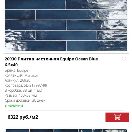
26930 Плитка настенная Equipe Ocean Blue
6.5x40
Бренд:
Equipe
Коллекция:
Manacor
Артикул:
26930
Код товара:
SD-217997
-99
В коробке
:
38 шт, 1 м
2
Размер:
400x65 мм
Сроки доставки: 30 дней
в наличии
6322
руб.
/м
2