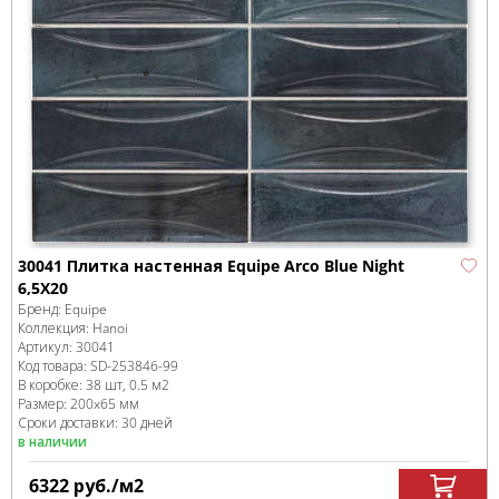
30041 Плитка настенная Equipe Arco Blue Night
6,5X20
Бренд:
Equipe
Коллекция:
Hanoi
Артикул:
30041
Код товара:
SD-253846
-99
В коробке
:
38 шт, 0.5 м
2
Размер:
200x65 мм
Сроки доставки: 30 дней
в наличии
6322
руб.
/м
2