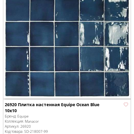
26920 Плитка настенная Equipe Ocean Blue
10x10
Бренд:
Equipe
Коллекция:
Manacor
Артикул:
26920
Код товара:
SD-218007
-99