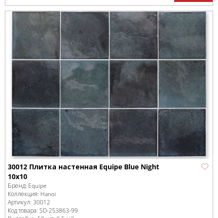
30012 Плитка настенная Equipe Blue Night
10х10
Бренд:
Equipe
Коллекция:
Hanoi
Артикул:
30012
Код товара:
SD-253863
-99