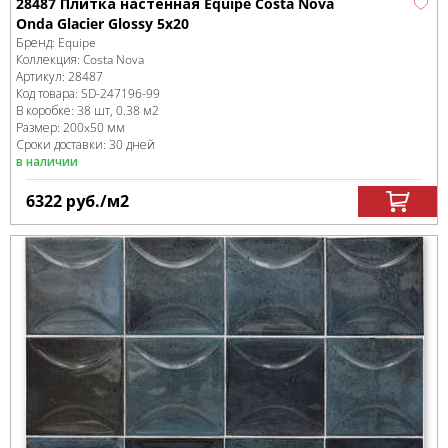
28487 Плитка настенная Equipe Costa Nova
Onda Glacier Glossy 5x20
Бренд:
Equipe
Коллекция:
Costa Nova
Артикул:
28487
Код товара:
SD-247196
-99
В коробке
:
38 шт, 0.38 м
2
Размер:
200x50 мм
Сроки доставки: 30 дней
в наличии
6322
руб.
/м
2