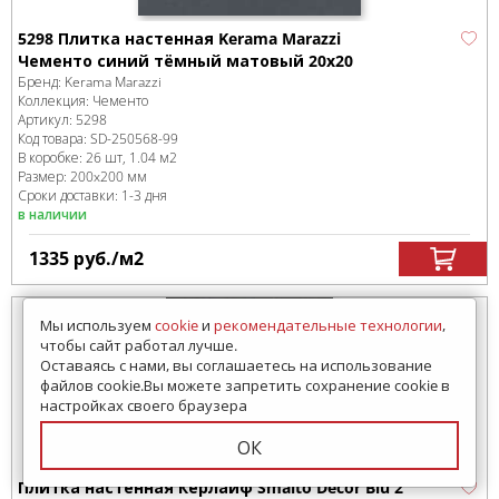
5298 Плитка настенная Kerama Marazzi
Чементо синий тёмный матовый 20x20
Бренд:
Kerama Marazzi
Коллекция:
Чементо
Артикул:
5298
Код товара:
SD-250568
-99
В коробке
:
26 шт, 1.04 м
2
Размер:
200x200 мм
Сроки доставки: 1-3 дня
в наличии
1335
руб.
/м
2
Мы используем
cookie
и
рекомендательные технологии
,
чтобы сайт работал лучше.
Оставаясь с нами, вы соглашаетесь на использование
файлов cookie.Вы можете запретить сохранение cookie в
настройках своего браузера
ОК
Плитка настенная Керлайф Smalto Decor Blu 2