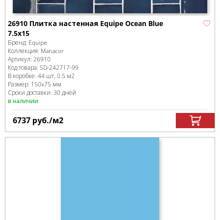
26910 Плитка настенная Equipe Ocean Blue
7.5x15
Бренд:
Equipe
Коллекция:
Manacor
Артикул:
26910
Код товара:
SD-242717
-99
В коробке
:
44 шт, 0.5 м
2
Размер:
150x75 мм
Сроки доставки: 30 дней
в наличии
6737
руб.
/м
2