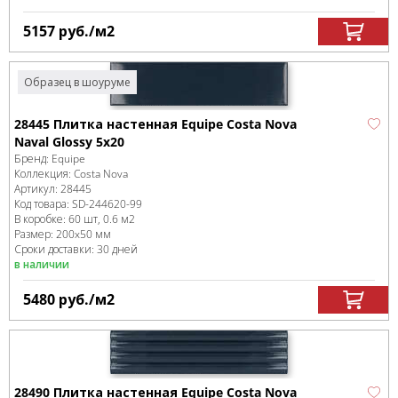
5157
руб.
/м
2
Образец в шоуруме
28445 Плитка настенная Equipe Costa Nova
Naval Glossy 5x20
Бренд:
Equipe
Коллекция:
Costa Nova
Артикул:
28445
Код товара:
SD-244620
-99
В коробке
:
60 шт, 0.6 м
2
Размер:
200x50 мм
Сроки доставки: 30 дней
в наличии
5480
руб.
/м
2
28490 Плитка настенная Equipe Costa Nova