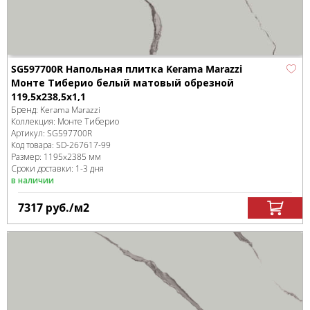
SG597700R Напольная плитка Kerama Marazzi
Монте Тиберио белый матовый обрезной
119,5x238,5x1,1
Бренд:
Kerama Marazzi
Коллекция:
Монте Тиберио
Артикул:
SG597700R
Код товара:
SD-267617
-99
Размер:
1195x2385 мм
Сроки доставки: 1-3 дня
в наличии
7317
руб.
/м
2