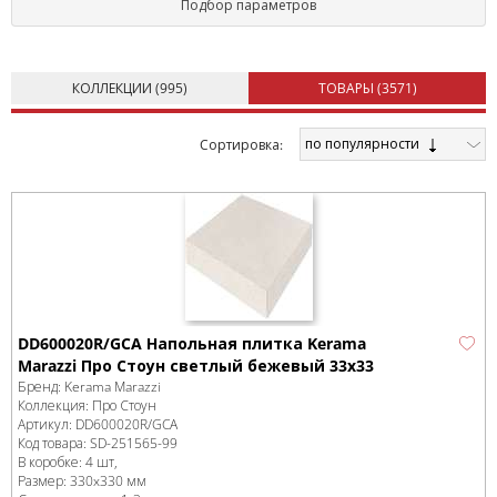
Подбор параметров
КОЛЛЕКЦИИ (
995
)
ТОВАРЫ (
3571
)
по популярности
Cортировка:
DD600020R/GCA Напольная плитка Kerama
Marazzi Про Стоун светлый бежевый 33х33
Бренд:
Kerama Marazzi
Коллекция:
Про Стоун
Артикул:
DD600020R/GCA
Код товара:
SD-251565
-99
В коробке
:
4 шт,
Размер:
330x330 мм