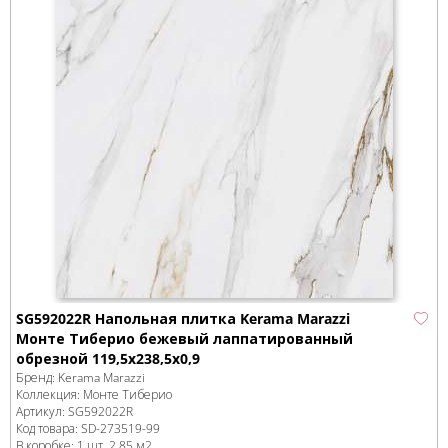
SG592022R Напольная плитка Kerama Marazzi
Монте Тиберио бежевый лаппатированный
обрезной 119,5x238,5x0,9
Бренд:
Kerama Marazzi
Коллекция:
Монте Тиберио
Артикул:
SG592022R
Код товара:
SD-273519
-99
В коробке
:
1 шт, 2.85 м
2