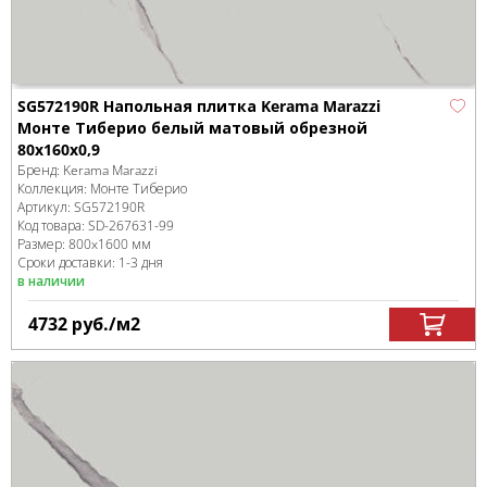
SG572190R Напольная плитка Kerama Marazzi
Монте Тиберио белый матовый обрезной
80x160x0,9
Бренд:
Kerama Marazzi
Коллекция:
Монте Тиберио
Артикул:
SG572190R
Код товара:
SD-267631
-99
Размер:
800x1600 мм
Сроки доставки: 1-3 дня
в наличии
4732
руб.
/м
2