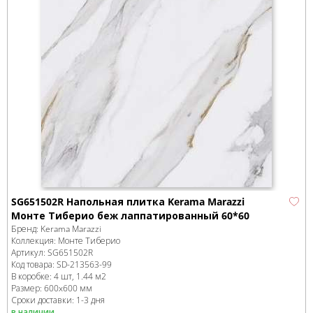
SG651502R Напольная плитка Kerama Marazzi
Монте Тиберио беж лаппатированный 60*60
Бренд:
Kerama Marazzi
Коллекция:
Монте Тиберио
Артикул:
SG651502R
Код товара:
SD-213563
-99
В коробке
:
4 шт, 1.44 м
2
Размер:
600x600 мм
Сроки доставки: 1-3 дня
в наличии