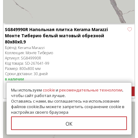
SG849990R Напольная плитка Kerama Marazzi
Монте Тиберио белый матовый обрезной
80x80x0,9
Бренд:
Kerama Marazzi
Коллекция:
Монте Тиберио
Артикул:
SG849990R
Код товара:
SD-267641
-99
Размер:
800x800 мм
Сроки доставки: 30 дней
в наличии
Мы используем
cookie
и
рекомендательные технологии
,
3528
руб.
/м
2
чтобы сайт работал лучше.
Оставаясь с нами, вы соглашаетесь на использование
файлов cookie.Вы можете запретить сохранение cookie в
настройках своего браузера
ОК