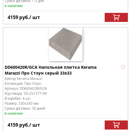
Сроки доставки: 1-3 дня
в наличии
4159
руб.
/ шт
DD600420R/GCA Напольная плитка Kerama
Marazzi Про Стоун серый 33х33
Бренд:
Kerama Marazzi
Коллекция:
Про Стоун
Артикул:
DD600420R/GCA
Код товара:
SD-251577
-99
В коробке
:
4 шт,
Размер:
330x330 мм
Сроки доставки: 30 дней
в наличии
4159
руб.
/ шт