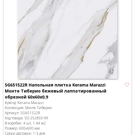
SG651522R Напольная плитка Kerama Marazzi
Монте Тиберио бежевый лаппатированный
обрезной 60x60x0,9
Бренд:
Kerama Marazzi
Коллекция:
Монте Тиберио
Артикул:
SG651522R
Код товара:
SD-252850
-99
В коробке
:
4 шт, 1.44 м
2
Размер:
600x600 мм
Сроки доставки: 1-3 дня