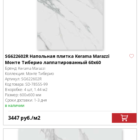
SG622602R Напольная плитка Kerama Marazzi
Монте Тиберио лаппатированный 60х60
Бренд:
Kerama Marazzi
Коллекция:
Монте Тиберио
Артикул:
SG622602R
Код товара:
SD-78555
-99
В коробке
:
4 шт, 1.44 м
2
Размер:
600x600 мм
Сроки доставки: 1-3 дня
в наличии
3447
руб.
/м
2