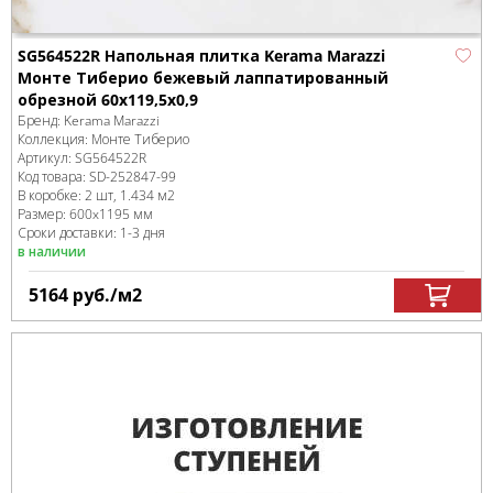
SG564522R Напольная плитка Kerama Marazzi
Монте Тиберио бежевый лаппатированный
обрезной 60x119,5x0,9
Бренд:
Kerama Marazzi
Коллекция:
Монте Тиберио
Артикул:
SG564522R
Код товара:
SD-252847
-99
В коробке
:
2 шт, 1.434 м
2
Размер:
600x1195 мм
Сроки доставки: 1-3 дня
в наличии
5164
руб.
/м
2