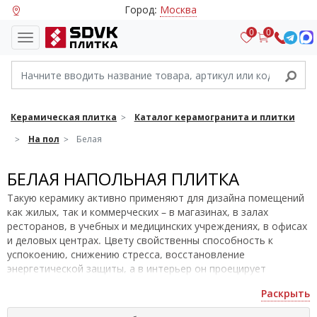
Город:
Москва
0
0
Керамическая плитка
Каталог керамогранита и плитки
На пол
Белая
БЕЛАЯ НАПОЛЬНАЯ ПЛИТКА
Такую керамику активно применяют для дизайна помещений
как жилых, так и коммерческих – в магазинах, в залах
ресторанов, в учебных и медицинских учреждениях, в офисах
и деловых центрах. Цвету свойственны способность к
успокоению, снижению стресса, восстановление
энергетической защиты, а в интерьер он проецирует
романтизм и некую торжественность. Его успешно
Раскрыть
применяют в разных стилях – минимализме, классике, этно,
прованс, арт-деко.