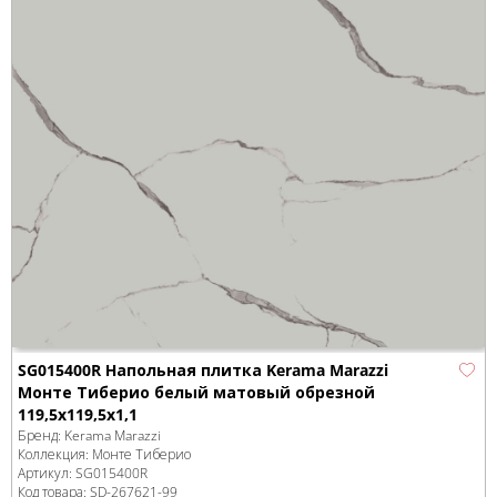
SG015400R Напольная плитка Kerama Marazzi
Монте Тиберио белый матовый обрезной
119,5x119,5x1,1
Бренд:
Kerama Marazzi
Коллекция:
Монте Тиберио
Артикул:
SG015400R
Код товара:
SD-267621
-99