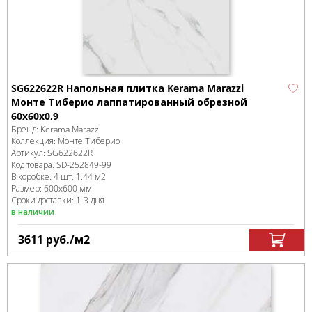
SG622622R Напольная плитка Kerama Marazzi
Монте Тиберио лаппатированный обрезной
60x60x0,9
Бренд:
Kerama Marazzi
Коллекция:
Монте Тиберио
Артикул:
SG622622R
Код товара:
SD-252849
-99
В коробке
:
4 шт, 1.44 м
2
Размер:
600x600 мм
Сроки доставки: 1-3 дня
в наличии
3611
руб.
/м
2