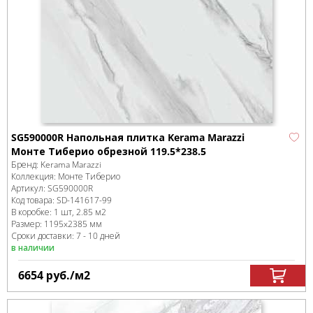
SG590000R Напольная плитка Kerama Marazzi
Монте Тиберио обрезной 119.5*238.5
Бренд:
Kerama Marazzi
Коллекция:
Монте Тиберио
Артикул:
SG590000R
Код товара:
SD-141617
-99
В коробке
:
1 шт, 2.85 м
2
Размер:
1195x2385 мм
Сроки доставки: 7 - 10 дней
в наличии
6654
руб.
/м
2