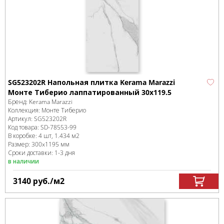
SG523202R Напольная плитка Kerama Marazzi
Монте Тиберио лаппатированный 30x119.5
Бренд:
Kerama Marazzi
Коллекция:
Монте Тиберио
Артикул:
SG523202R
Код товара:
SD-78553
-99
В коробке
:
4 шт, 1.434 м
2
Размер:
300x1195 мм
Сроки доставки: 1-3 дня
в наличии
3140
руб.
/м
2