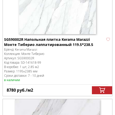
SG590002R Напольная плитка Kerama Marazzi
Монте Тиберио лаппатированный 119.5*238.5
Бренд:
Kerama Marazzi
Коллекция:
Монте Тиберио
Артикул:
SG590002R
Код товара:
SD-141618
-99
В коробке
:
1 шт, 2.85 м
2
Размер:
1195x2385 мм
Сроки доставки: 7 - 10 дней
в наличии
8780
руб.
/м
2