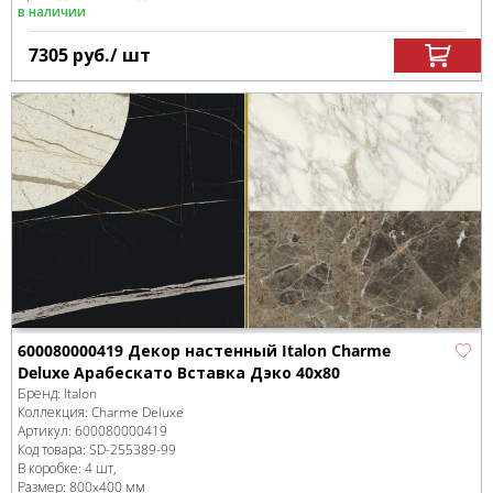
в наличии
7305
руб.
/ шт
600080000419 Декор настенный Italon Charme
Deluxe Арабескато Вставка Дэко 40x80
Бренд:
Italon
Коллекция:
Charme Deluxe
Артикул:
600080000419
Код товара:
SD-255389
-99
В коробке
:
4 шт,
Размер:
800x400 мм