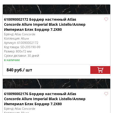
610090002172 Бордюр настенный Atlas
Concorde Allure Imperial Black Listello/Аллюр
Империал Блэк Бордюр 7.2X80
Бренд:
Atlas Concorde
Коллекция:
Allure
Артикул:
610090002172
Код товара:
SD-205190
-99
Размер:
800x72 мм
Сроки доставки: 30 дней
в наличии
840
руб.
/ шт
610090002176 Бордюр настенный Atlas
Concorde Allure Imperial Black Listello/Аллюр
Империал Блэк Бордюр 7.2X80
Бренд:
Atlas Concorde
Коллекция:
Allure