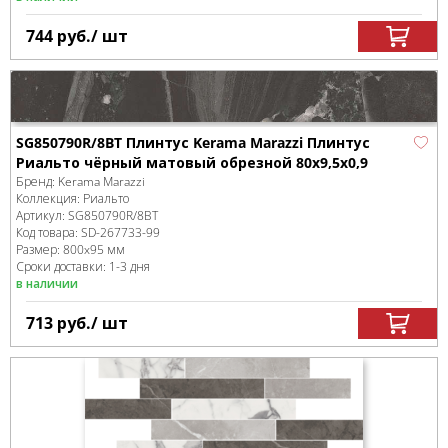
744
руб.
/ шт
SG850790R/8BT Плинтус Kerama Marazzi Плинтус
Риальто чёрный матовый обрезной 80x9,5x0,9
Бренд:
Kerama Marazzi
Коллекция:
Риальто
Артикул:
SG850790R/8BT
Код товара:
SD-267733
-99
Размер:
800x95 мм
Сроки доставки: 1-3 дня
в наличии
713
руб.
/ шт