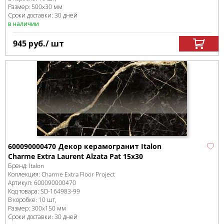
Размер:
500x30 мм
Сроки доставки: 30 дней
в наличии
945
руб.
/ шт
600090000470 Декор керамогранит Italon
Charme Extra Laurent Alzata Pat 15x30
Бренд:
Italon
Коллекция:
Charme Extra Floor Project
Артикул:
600090000470
Код товара:
SD-164983
-99
В коробке
:
10 шт,
Размер:
300x150 мм
Сроки доставки: 30 дней