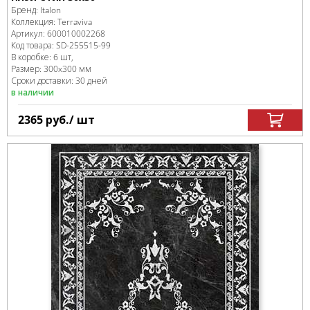
Бренд:
Italon
Коллекция:
Terraviva
Артикул:
600010002268
Код товара:
SD-255515
-99
В коробке
:
6 шт,
Размер:
300x300 мм
Сроки доставки: 30 дней
в наличии
2365
руб.
/ шт