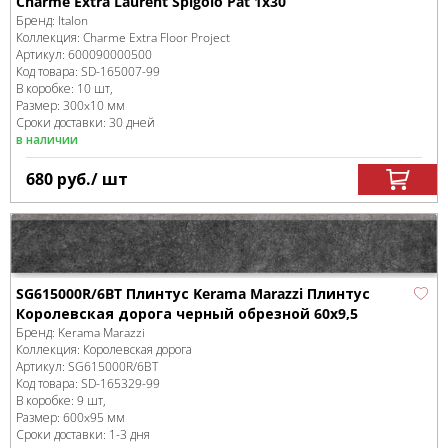
Charme Extra Laurent Spigolo Pat 1x30
Бренд:
Italon
Коллекция:
Charme Extra Floor Project
Артикул:
600090000500
Код товара:
SD-165007
-99
В коробке
:
10 шт,
Размер:
300x10 мм
Сроки доставки: 30 дней
в наличии
680
руб.
/ шт
SG615000R/6BT Плинтус Kerama Marazzi Плинтус
Королевская дорога черный обрезной 60x9,5
Бренд:
Kerama Marazzi
Коллекция:
Королевская дорога
Артикул:
SG615000R/6BT
Код товара:
SD-165329
-99
В коробке
:
9 шт,
Размер:
600x95 мм
Сроки доставки: 1-3 дня