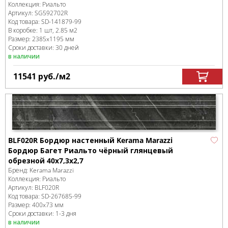
Коллекция:
Риальто
Артикул:
SG592702R
Код товара:
SD-141879
-99
В коробке
:
1 шт, 2.85 м
2
Размер:
2385x1195 мм
Сроки доставки: 30 дней
в наличии
11541
руб.
/м
2
BLF020R Бордюр настенный Kerama Marazzi
Бордюр Багет Риальто чёрный глянцевый
обрезной 40x7,3x2,7
Бренд:
Kerama Marazzi
Коллекция:
Риальто
Артикул:
BLF020R
Код товара:
SD-267685
-99
Размер:
400x73 мм
Сроки доставки: 1-3 дня
в наличии