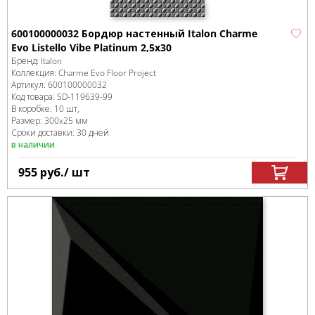
600100000032 Бордюр настенный Italon Charme
Evo Listello Vibe Platinum 2,5x30
Бренд:
Italon
Коллекция:
Charme Evo Floor Project
Артикул:
600100000032
Код товара:
SD-119639
-99
В коробке
:
10 шт,
Размер:
300x25 мм
Сроки доставки: 30 дней
в наличии
955
руб.
/ шт