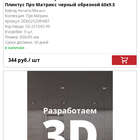
Плинтус Про Матрикс черный обрезной 60x9.5
Бренд:
Kerama Marazzi
Коллекция:
Про Матрикс
Артикул:
DD602520R/6BT
Код товара:
SD-251045
-99
В коробке
:
9 шт,
Размер:
600x95 мм
Сроки доставки: 30 дней
в наличии
344
руб.
/ шт