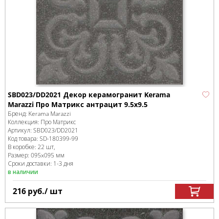
SBD023/DD2021 Декор керамогранит Kerama
Marazzi Про Матрикс антрацит 9.5x9.5
Бренд:
Kerama Marazzi
Коллекция:
Про Матрикс
Артикул:
SBD023/DD2021
Код товара:
SD-180399
-99
В коробке
:
22 шт,
Размер:
095x095 мм
Сроки доставки: 1-3 дня
в наличии
216
руб.
/ шт