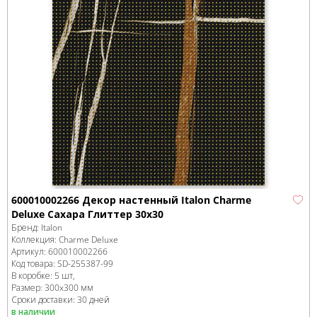
600010002266 Декор настенный Italon Charme
Deluxe Сахара Глиттер 30x30
Бренд:
Italon
Коллекция:
Charme Deluxe
Артикул:
600010002266
Код товара:
SD-255387
-99
В коробке
:
5 шт,
Размер:
300x300 мм
Сроки доставки: 30 дней
в наличии