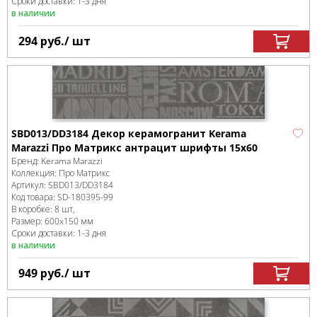
Сроки доставки: 1-3 дня
в наличии
294
руб.
/ шт
SBD013/DD3184 Декор керамогранит Kerama
Marazzi Про Матрикс антрацит шрифты 15x60
Бренд:
Kerama Marazzi
Коллекция:
Про Матрикс
Артикул:
SBD013/DD3184
Код товара:
SD-180395
-99
В коробке
:
8 шт,
Размер:
600x150 мм
Сроки доставки: 1-3 дня
в наличии
949
руб.
/ шт