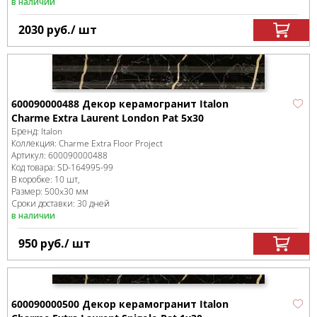
в наличии
2030
руб.
/ шт
600090000488 Декор керамогранит Italon
Charme Extra Laurent London Pat 5x30
Бренд:
Italon
Коллекция:
Charme Extra Floor Project
Артикул:
600090000488
Код товара:
SD-164995
-99
В коробке
:
10 шт,
Размер:
500x30 мм
Сроки доставки: 30 дней
в наличии
950
руб.
/ шт
600090000500 Декор керамогранит Italon