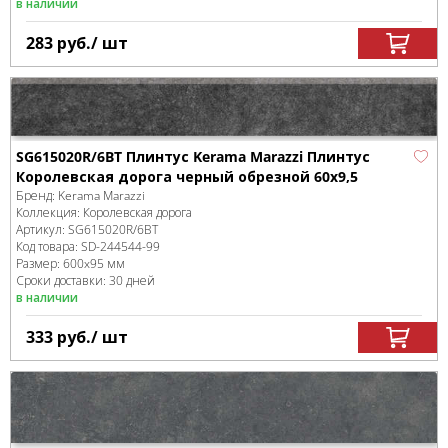
в наличии
283
руб.
/ шт
SG615020R/6BT Плинтус Kerama Marazzi Плинтус
Королевская дорога черный обрезной 60х9,5
Бренд:
Kerama Marazzi
Коллекция:
Королевская дорога
Артикул:
SG615020R/6BT
Код товара:
SD-244544
-99
Размер:
600x95 мм
Сроки доставки: 30 дней
в наличии
333
руб.
/ шт