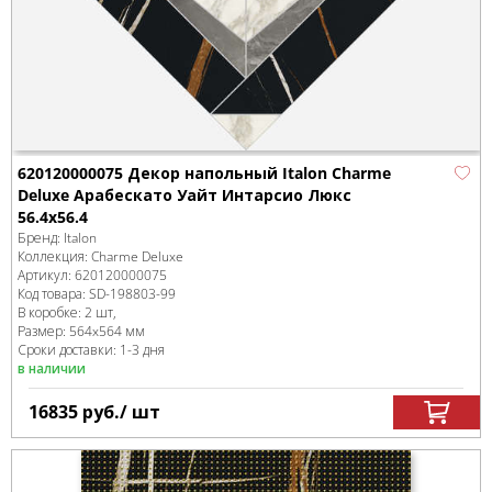
620120000075 Декор напольный Italon Charme
Deluxe Арабескато Уайт Интарсио Люкс
56.4x56.4
Бренд:
Italon
Коллекция:
Charme Deluxe
Артикул:
620120000075
Код товара:
SD-198803
-99
В коробке
:
2 шт,
Размер:
564x564 мм
Сроки доставки: 1-3 дня
в наличии
16835
руб.
/ шт