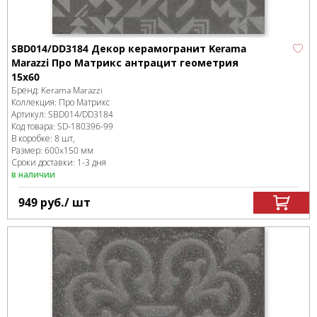
SBD014/DD3184 Декор керамогранит Kerama
Marazzi Про Матрикс антрацит геометрия
15x60
Бренд:
Kerama Marazzi
Коллекция:
Про Матрикс
Артикул:
SBD014/DD3184
Код товара:
SD-180396
-99
В коробке
:
8 шт,
Размер:
600x150 мм
Сроки доставки: 1-3 дня
в наличии
949
руб.
/ шт