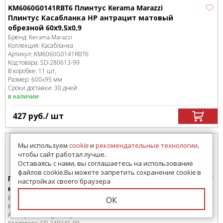
KM6060G0141RBT6 Плинтус Kerama Marazzi
Плинтус Касабланка HP антрацит матовый
обрезной 60x9,5x0,9
Бренд:
Kerama Marazzi
Коллекция:
Касабланка
Артикул:
KM6060G0141RBT6
Код товара:
SD-280613
-99
В коробке
:
11 шт,
Размер:
600x95 мм
Сроки доставки: 30 дней
в наличии
427
руб.
/ шт
Мы используем
cookie
и
рекомендательные технологии
,
чтобы сайт работал лучше.
Оставаясь с нами, вы соглашаетесь на использование
файлов cookie.Вы можете запретить сохранение cookie в
Плинтус Estima Плинтус TE04 Terra
настройках своего браузера
неполированный 7x60
Бренд:
Estima
ОК
Коллекция:
Terra
Артикул:
Skirting/TE04_NS/7x60