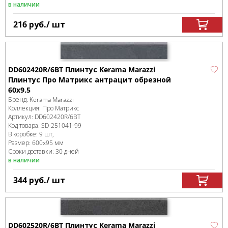
в наличии
216
руб.
/ шт
DD602420R/6BT Плинтус Kerama Marazzi
Плинтус Про Матрикс антрацит обрезной
60x9.5
Бренд:
Kerama Marazzi
Коллекция:
Про Матрикс
Артикул:
DD602420R/6BT
Код товара:
SD-251041
-99
В коробке
:
9 шт,
Размер:
600x95 мм
Сроки доставки: 30 дней
в наличии
344
руб.
/ шт
DD602520R/6BT Плинтус Kerama Marazzi