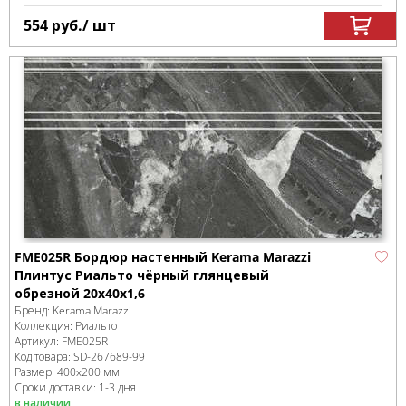
554
руб.
/ шт
FME025R Бордюр настенный Kerama Marazzi
Плинтус Риальто чёрный глянцевый
обрезной 20x40x1,6
Бренд:
Kerama Marazzi
Коллекция:
Риальто
Артикул:
FME025R
Код товара:
SD-267689
-99
Размер:
400x200 мм
Сроки доставки: 1-3 дня
в наличии