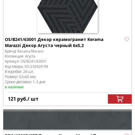
OS/B241/63001 Декор керамогранит Kerama
Marazzi Декор Агуста черный 6х5,2
Бренд:
Kerama Marazzi
Коллекция:
Агуста
Артикул:
OS/B241/63001
Код товара:
SD-230429
-99
В коробке
:
26 шт,
Размер:
52x60 мм
Сроки доставки: 1-3 дня
в наличии
121
руб.
/ шт