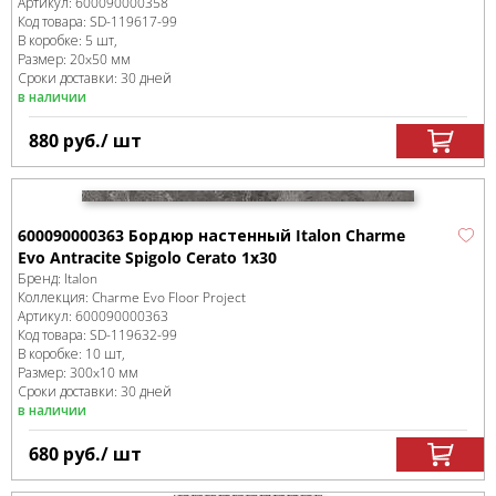
Артикул:
600090000358
Код товара:
SD-119617
-99
В коробке
:
5 шт,
Размер:
20x50 мм
Сроки доставки: 30 дней
в наличии
880
руб.
/ шт
600090000363 Бордюр настенный Italon Charme
Evo Antracite Spigolo Cerato 1x30
Бренд:
Italon
Коллекция:
Charme Evo Floor Project
Артикул:
600090000363
Код товара:
SD-119632
-99
В коробке
:
10 шт,
Размер:
300x10 мм
Сроки доставки: 30 дней
в наличии
680
руб.
/ шт