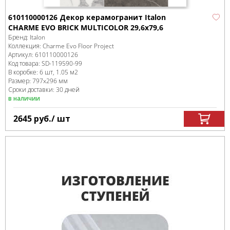
610110000126 Декор керамогранит Italon
CHARME EVO BRICK MULTICOLOR 29,6x79,6
Бренд:
Italon
Коллекция:
Charme Evo Floor Project
Артикул:
610110000126
Код товара:
SD-119590
-99
В коробке
:
6 шт, 1.05 м
2
Размер:
797x296 мм
Сроки доставки: 30 дней
в наличии
2645
руб.
/ шт