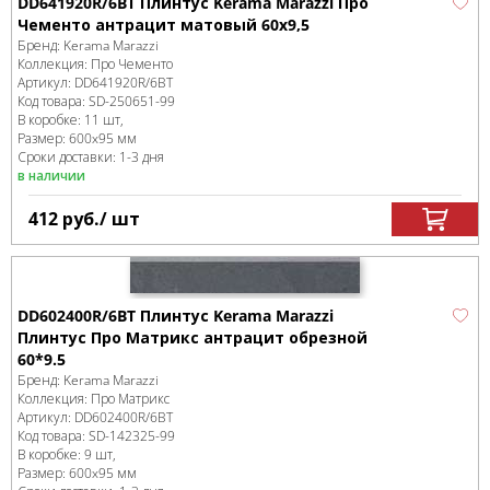
DD641920R/6BT Плинтус Kerama Marazzi Про
Чементо антрацит матовый 60x9,5
Бренд:
Kerama Marazzi
Коллекция:
Про Чементо
Артикул:
DD641920R/6BT
Код товара:
SD-250651
-99
В коробке
:
11 шт,
Размер:
600x95 мм
Сроки доставки: 1-3 дня
в наличии
412
руб.
/ шт
DD602400R/6BT Плинтус Kerama Marazzi
Плинтус Про Матрикс антрацит обрезной
60*9.5
Бренд:
Kerama Marazzi
Коллекция:
Про Матрикс
Артикул:
DD602400R/6BT
Код товара:
SD-142325
-99
В коробке
:
9 шт,
Размер:
600x95 мм