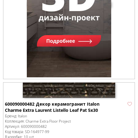
600090000482 Декор керамогранит Italon
Charme Extra Laurent Listello Leaf Pat 5x30
Бренд:
Italon
Коллекция:
Charme Extra Floor Project
Артикул:
600090000482
Код товара:
SD-164977
-99
В коробке
:
10 шт,