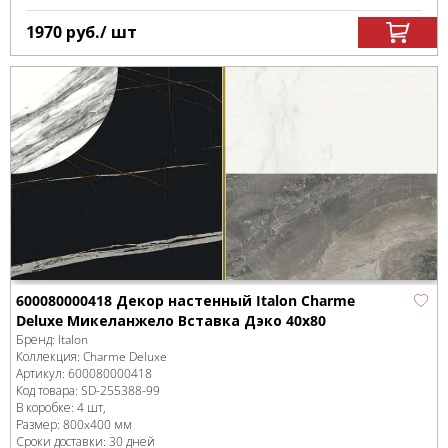
1970
руб.
/ шт
600080000418 Декор настенный Italon Charme
Deluxe Микеланжело Вставка Дэко 40x80
Бренд:
Italon
Коллекция:
Charme Deluxe
Артикул:
600080000418
Код товара:
SD-255388
-99
В коробке
:
4 шт,
Размер:
800x400 мм
Сроки доставки: 30 дней