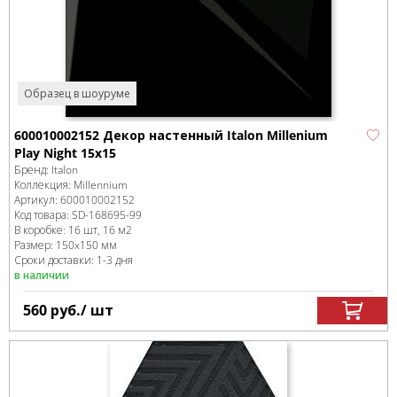
Образец в шоуруме
600010002152 Декор настенный Italon Millenium
Play Night 15x15
Бренд:
Italon
Коллекция:
Millennium
Артикул:
600010002152
Код товара:
SD-168695
-99
В коробке
:
16 шт, 16 м
2
Размер:
150x150 мм
Сроки доставки: 1-3 дня
в наличии
560
руб.
/ шт