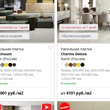
росмотра за 7 дней
52 просмотра за 7 дней
зец в шоуруме
Образец в шоуруме
ольная плитка
Напольная плитка
tinuum
Charme Deluxe
on (Россия)
Italon (Россия)
ер:
800x1600 мм
600x600 мм
Размер:
800x800 мм
800x1600 мм
1200 мм
1200x2780 мм
600x1200 мм
400x800 мм
x1200 мм
1200x2780 мм
личии
В наличии
3001
руб./м2
4101
руб./м2
от