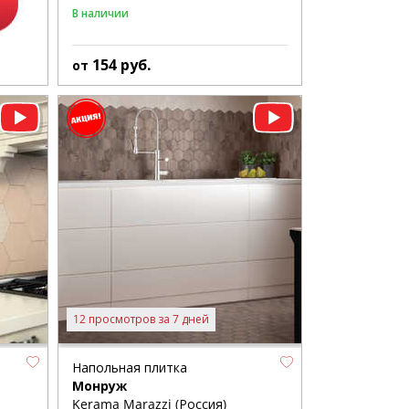
В наличии
154
руб.
от
12 просмотров за 7 дней
Напольная плитка
Монруж
Kerama Marazzi (Россия)