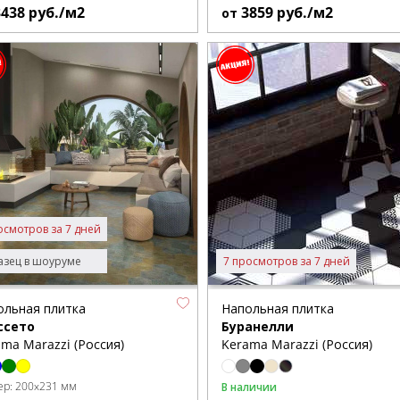
3438
руб./м2
3859
руб./м2
от
осмотров за 7 дней
зец в шоуруме
7 просмотров за 7 дней
ольная плитка
Напольная плитка
ссето
Буранелли
ma Marazzi (Россия)
Kerama Marazzi (Россия)
ер:
200x231 мм
В наличии