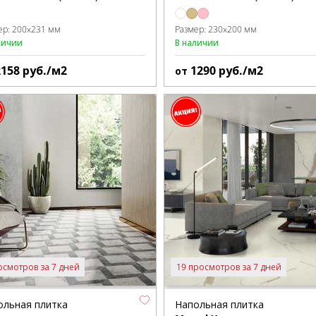
ер:
200x231 мм
Размер:
230x200 мм
личии
В наличии
2158
руб./м2
1290
руб./м2
от
осмотров за 7 дней
19 просмотров за 7 дней
ольная плитка
Напольная плитка