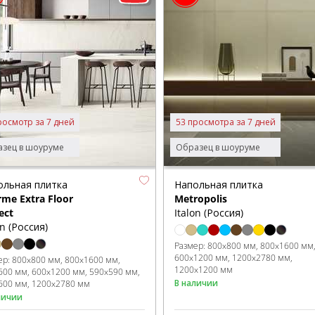
росмотр за 7 дней
53 просмотра за 7 дней
зец в шоуруме
Образец в шоуруме
ольная плитка
Напольная плитка
me Extra Floor
Metropolis
ect
Italon (Россия)
on (Россия)
Размер:
800x800 мм
800x1600 мм
600x1200 мм
1200x2780 мм
ер:
800x800 мм
800x1600 мм
1200x1200 мм
600 мм
600x1200 мм
590x590 мм
В наличии
600 мм
1200x2780 мм
личии