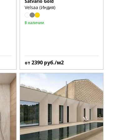
Satvario Gold
Velsaa (Индия)
В наличии
2390
руб./м2
от