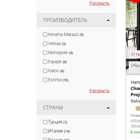
Раскрыть
ПРОИЗВОДИТЕЛЬ
Kerama Marazzi
(9)
Velsaa
(3)
Monopole
(4)
31 п
Equipe
(6)
Обра
Italon
(6)
Estima
(10)
Нап
Char
Pamesa
(3)
Раскрыть
Proj
Realonda Ceramica
(1)
Ital
Colorker
СТРАНЫ
(1)
Разм
Coliseumgres
(1)
600x
Турция
(1)
Aparici
(1)
300x
Италия
(14)
В на
Ape
(2)
Россия