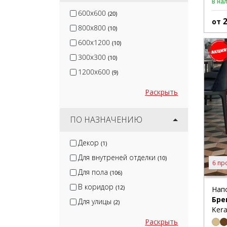
В на
600x600
(20)
от
800x800
(10)
600x1200
(10)
300x300
(10)
1200x600
(9)
Раскрыть
ПО НАЗНАЧЕНИЮ
Декор
(1)
Для внутреней отделки
(10)
6 пр
Для пола
(106)
В коридор
(12)
Нап
Бре
Для улицы
(2)
Kera
Раскрыть