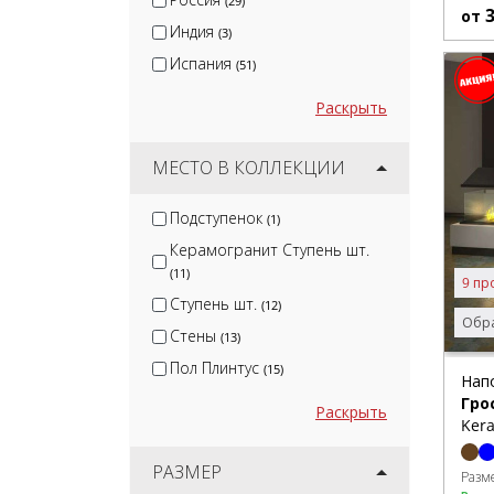
(29)
от
Индия
(3)
Испания
(51)
Раскрыть
МЕСТО В КОЛЛЕКЦИИ
Подступенок
(1)
Керамогранит Ступень шт.
(11)
9 пр
Ступень шт.
(12)
Обра
Стены
(13)
Пол Плинтус
(15)
Нап
Гро
Раскрыть
Kera
РАЗМЕР
Разм