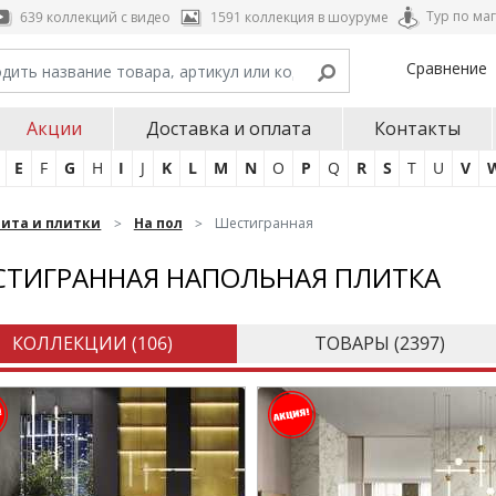
Тур по ма
639 коллекций с видео
1591 коллекция в шоуруме
Сравнение
Акции
Доставка и оплата
Контакты
E
F
G
H
I
J
K
L
M
N
O
P
Q
R
S
T
U
V
нита и плитки
На пол
Шестигранная
ТИГРАННАЯ НАПОЛЬНАЯ ПЛИТКА
КОЛЛЕКЦИИ (
106
)
ТОВАРЫ (
2397
)