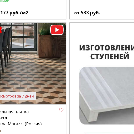
личии
2177
руб./м2
533
руб.
от
осмотров за 7 дней
ольная плитка
нта
ma Marazzi (Россия)