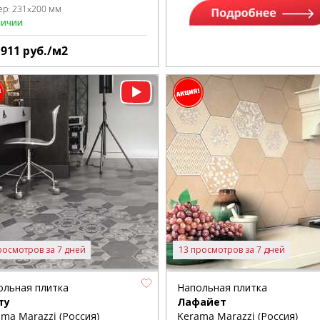
ер:
231x200 мм
личии
1911
руб./м2
росмотров за 7 дней
13 просмотров за 7 дней
ольная плитка
Напольная плитка
ту
Лафайет
ma Marazzi (Россия)
Kerama Marazzi (Россия)