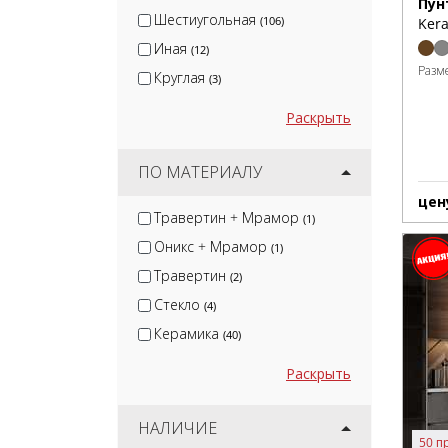
Пун
Шестиугольная
(106)
Kera
Иная
(12)
Разм
Круглая
(3)
Раскрыть
ПО МАТЕРИАЛУ
цен
Травертин + Мрамор
(1)
Оникс + Мрамор
(1)
Травертин
(2)
Стекло
(4)
Керамика
(40)
Раскрыть
НАЛИЧИЕ
50 п