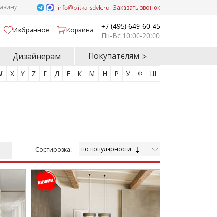
газину
info@plitka-sdvk.ru
Заказать звонок
+7 (495) 649-60-45
Избранное
Корзина
Пн-Вс 10:00-20:00
Покупателям
Дизайнерам
W
X
Y
Z
Г
Д
Е
К
М
Н
Р
У
Ф
Ш
по популярности
Cортировка: