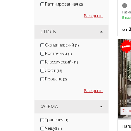
Патинированная
(2)
Разм
Раскрыть
В на
от
СТИЛЬ
Скандинавский
(1)
Восточный
(1)
Классический
(11)
Лофт
(15)
Прованс
(2)
Раскрыть
ФОРМА
7 пр
Трапеция
(1)
Нап
Чешуя
(1)