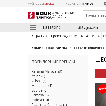
Мой город:
Москва
Код клиента:
-99-001
магазин и шоу-рум
плитки и
керамогранита
Каталог
3D Дизайн
Страны
Производители:
4
A
B
C
D
Керамическая плитка
Каталог керамогра
ШЕС
ПОПУЛЯРНЫЕ БРЕНДЫ
Kerama Marazzi
(9)
Italon
(6)
Velsaa
(3)
Monopole
(4)
Equipe
(6)
Pamesa
(3)
Estima
(10)
Realonda Ceramica
(1)