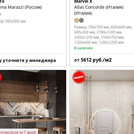
то
Marvel X
ma Marazzi (Россия)
Atlas Concorde (Италия)
(Италия)
ер:
300x300 мм
Размер:
750x750 мм
600x600 мм
600x300 мм
2780x1200 мм
2400x1200 мм
1500x750 мм
1200x600 мм
1200x1200 мм
В наличии
5612
руб./м2
от
у уточните у менеджера
росмотров за 7 дней