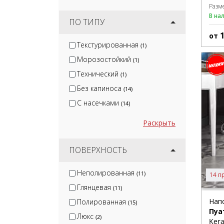
Разм
В на
ПО ТИПУ
от
Текстурированная
(1)
Морозостойкий
(1)
Технический
(1)
Без капиноса
(14)
С насечками
(14)
Раскрыть
ПОВЕРХНОСТЬ
Неполированная
(11)
14 п
Глянцевая
(11)
Нап
Полированная
(15)
Пуа
Люкс
(2)
Kera