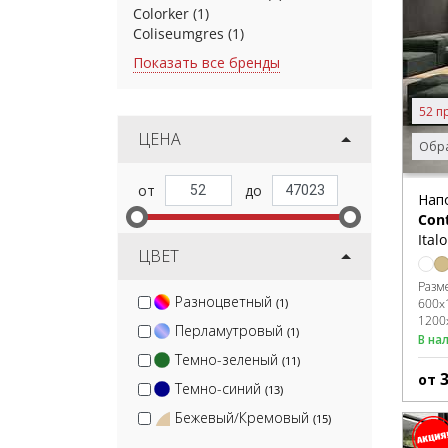
Colorker
(1)
Coliseumgres
(1)
Показать все бренды
52 п
ЦЕНА
Обра
Нап
Con
Ital
ЦВЕТ
Разм
Разноцветный
(1)
600x
1200
Перламутровый
(1)
В на
Темно-зеленый
(11)
от
Темно-синий
(13)
Бежевый/Кремовый
(15)