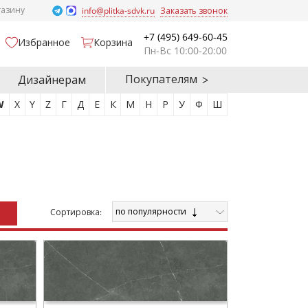
газину
info@plitka-sdvk.ru
Заказать звонок
+7 (495) 649-60-45
Избранное
Корзина
Пн-Вс 10:00-20:00
Покупателям
Дизайнерам
W
X
Y
Z
Г
Д
Е
К
М
Н
Р
У
Ф
Ш
по популярности
Cортировка: