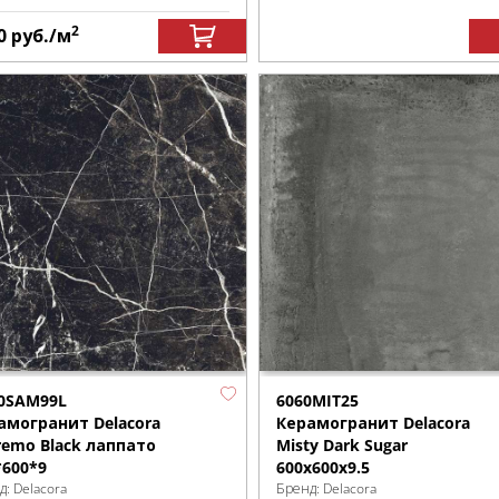
2
0
руб.
/м
0SAM99L
6060MIT25
амогранит Delacora
Керамогранит Delacora
remo Black лаппато
Misty Dark Sugar
*600*9
600x600x9.5
д:
Delacora
Бренд:
Delacora