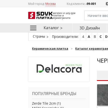
Мой город:
Москва
Код клиента:
-99-001
магазин и шоу-рум
плитки и
керамогранита
Каталог
3D Дизайн
Страны
Производители:
4
A
B
C
D
Керамическая плитка
Каталог керамогра
ЧЕР
ПОПУЛЯРНЫЕ БРЕНДЫ
Zerde Tile 2cm
(1)