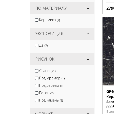
279
ПО МАТЕРИАЛУ
Керамика
(7)
ЭКСПОЗИЦИЯ
Да
(7)
РИСУНОК
Сланец
(1)
Под мрамор
(1)
Под дерево
(1)
GP4
Бетон
(2)
Кер
Под камень
(9)
San
600
Брен