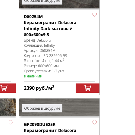
Образец в шоуруме
D60254М
Керамогранит Delacora
Infinity Dark матовый
600x600x9.5
Бренд:
Delacora
Коллекция:
Infinity
Артикул:
D60254М
Код товара:
SD-282606
-99
2
В коробке
:
4 шт, 1.44 м
Размер:
600x600 мм
Сроки доставки: 1-3 дня
в наличии
2
2390
руб.
/м
Образец в шоуруме
GP2090DUE25R
Керамогранит Delacora