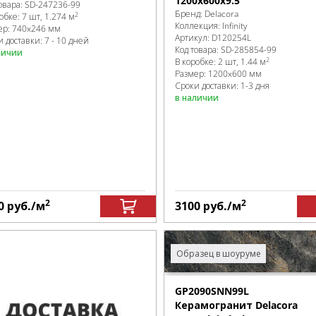
1200x600x9.5
овара:
SD-247236
-99
Бренд:
Delacora
2
робке
:
7 шт, 1.274 м
Коллекция:
Infinity
ер:
740x246 мм
Артикул:
D120254L
 доставки: 7 - 10 дней
Код товара:
SD-285854
-99
личии
2
В коробке
:
2 шт, 1.44 м
Размер:
1200x600 мм
Сроки доставки: 1-3 дня
в наличии
2
2
0
руб.
/м
3100
руб.
/м
Образец в шоуруме
GP2090SNN99L
Керамогранит Delacora