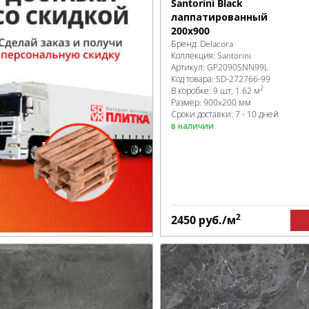
Santorini Black
лаппатированный
200x900
Бренд:
Delacora
Коллекция:
Santorini
Артикул:
GP2090SNN99L
Код товара:
SD-272766
-99
2
В коробке
:
9 шт, 1.62 м
Размер:
900x200 мм
Сроки доставки: 7 - 10 дней
в наличии
2
2450
руб.
/м