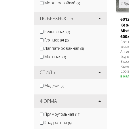
Морозостойкий
(2)
Обра
ПОВЕРХНОСТЬ
601
Кер
Mist
Рельефная
(2)
600
Глянцевая
(2)
Брен
Колл
Лаппатированная
(3)
Арти
Матовая
Код т
(7)
В ко
Разм
Сроки
СТИЛЬ
в на
Модерн
(2)
ФОРМА
Прямоугольная
(11)
Квадратная
(4)