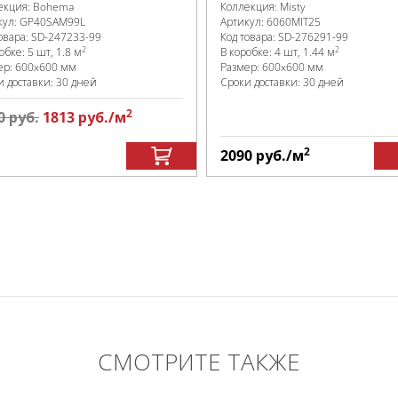
екция:
Bohema
Коллекция:
Misty
кул:
GP40SAM99L
Артикул:
6060MIT25
овара:
SD-247233
-99
Код товара:
SD-276291
-99
2
2
робке
:
5 шт, 1.8 м
В коробке
:
4 шт, 1.44 м
ер:
600x600 мм
Размер:
600x600 мм
и доставки: 30 дней
Сроки доставки: 30 дней
2
0
руб.
1813
руб.
/м
2
2090
руб.
/м
СМОТРИТЕ ТАКЖЕ