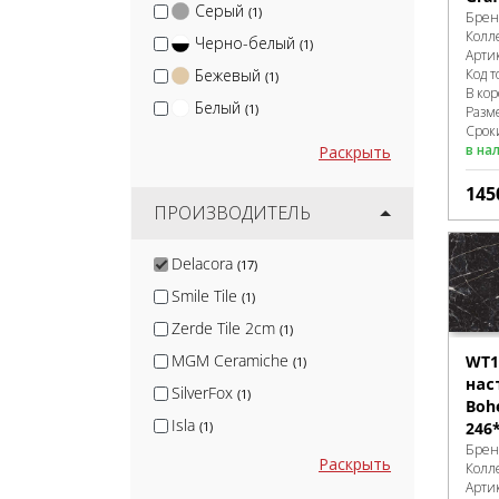
Серый
(1)
Брен
Колл
Черно-белый
(1)
Арти
Бежевый
Код т
(1)
В ко
Белый
(1)
Разм
Сроки
в на
Раскрыть
145
ПРОИЗВОДИТЕЛЬ
Delacora
(17)
Smile Tile
(1)
Zerde Tile 2cm
(1)
MGM Ceramiche
WT1
(1)
нас
SilverFox
(1)
Boh
Isla
(1)
246
Брен
Nadis
(1)
Раскрыть
Колл
Арти
Arcadia Ceramica
(10)