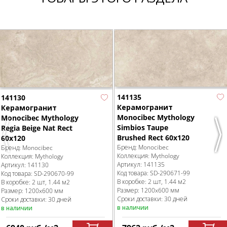
141135
141130
Керамогранит
Керамогранит
Monocibec Mythology
Monocibec Mythology
Simbios Taupe
Regia Beige Nat Rect
Brushed Rect 60x120
60x120
Previous
Nex
Бренд:
Monocibec
Бренд:
Monocibec
Коллекция:
Mythology
Коллекция:
Mythology
Артикул:
141135
Артикул:
141130
Код товара:
SD-290671
-99
Код товара:
SD-290670
-99
В коробке
:
2 шт, 1.44 м
2
В коробке
:
2 шт, 1.44 м
2
Размер:
1200x600 мм
Размер:
1200x600 мм
Сроки доставки: 30 дней
Сроки доставки: 30 дней
в наличии
в наличии