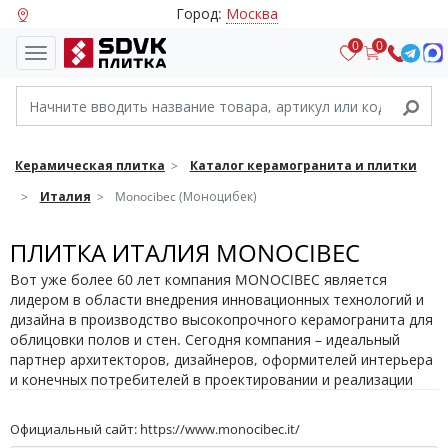
Город:
Москва
0
0
Керамическая плитка
Каталог керамогранита и плитки
Италия
Monocibec (Моноцибек)
ПЛИТКА ИТАЛИЯ MONOCIBEC
Вот уже более 60 лет компания MONOCIBEC является
лидером в области внедрения инновационных технологий и
дизайна в производство высокопрочного керамогранита для
облицовки полов и стен. Сегодня компания – идеальный
партнер архитекторов, дизайнеров, оформителей интерьера
и конечных потребителей в проектировании и реализации
любого типа отделки для объектов строительства
коммерческого, технического, общественного и жилого
Официальный сайт:
https://www.monocibec.it/
назначения. MONOCIBEC – ЭТО КРАСОТА И СИЛА!