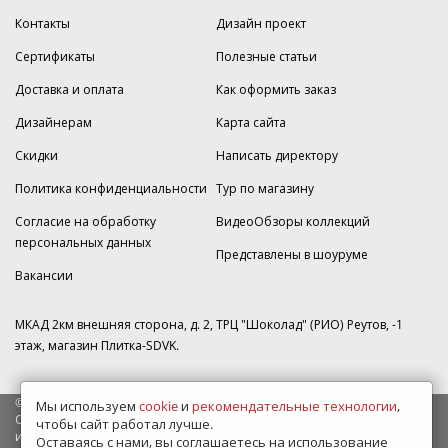
Контакты
Дизайн проект
Сертификаты
Полезные статьи
Доставка и оплата
Как оформить заказ
Дизайнерам
Карта сайта
Скидки
Написать директору
Политика конфиденциальности
Тур по магазину
Согласие на обработку
ВидеоОбзоры коллекций
персональных данных
Представлены в шоуруме
Вакансии
МКАД 2км внешняя сторона, д. 2, ТРЦ "Шоколад" (РИО) Реутов, -1
этаж, магазин Плитка-SDVK.
© 2009—2026 г. Все права защищены
Мы используем
cookie
и
рекомендательные технологии
,
Обращаем Ваше внимание на то, что данный интернет-сайт носит
чтобы сайт работал лучше.
исключительно информационный характер и ни при каких условиях
Оставаясь с нами, вы соглашаетесь на использование