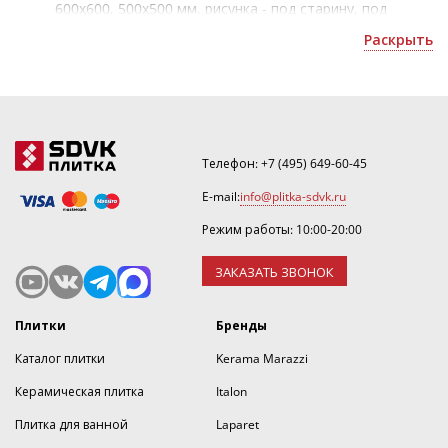
600x600, 500x500 мм, рисунка - под старину, под
мрамор, цвета - серый, светло-коричневый, стиля -
Раскрыть
модерн поможет создать качественный ремонт в
помещении любому покупателю;
итальянская плитка бренда Моноцибек, по
назначению подойдет как для стен, так и для пола;
Ассортимент продукции доступен для заказа и
доставки по Москве, а также в другие регионы.
Телефон:
+7 (495) 649-60-45
E-mail:
info@plitka-sdvk.ru
Режим работы: 10:00-20:00
ЗАКАЗАТЬ ЗВОНОК
Плитки
Бренды
Каталог плитки
Kerama Marazzi
Керамическая плитка
Italon
Плитка для ванной
Laparet