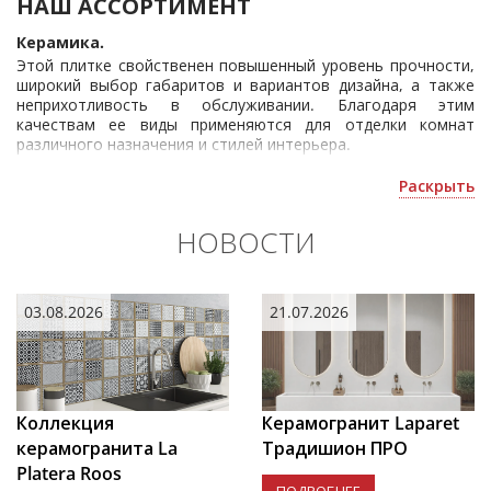
НАШ АССОРТИМЕНТ
4230
руб./м2
2654
руб./м2
от
от
Керамика.
Этой плитке свойственен повышенный уровень прочности,
широкий выбор габаритов и вариантов дизайна, а также
неприхотливость в обслуживании. Благодаря этим
качествам ее виды применяются для отделки комнат
различного назначения и стилей интерьера.
Керамогранит.
Раскрыть
Эти изделия обладают отличной стойкостью к истиранию и
перепадам температур, невосприимчивостью к действию
НОВОСТИ
атмосферных осадков и значительной твердостью.
Применим в местах с большой проходимостью.
Мозаика.
03.08.2026
21.07.2026
Сочетаема в любом дизайне, что позволяет использовать
ее как в качестве декоративного элемента, так и для
отдельного покрытия определенных мест (бассейнов,
предкаминного пространства и т. д.).
Коллекция
Керамогранит Laparet
Клинкер.
керамогранита La
Традишион ПРО
Такой тип облицовки характеризуется высокой плотностью
структуры элемента, морозостойкостью и низким
Platera Roos
водопоглощением. Эти особенности позволяют применять