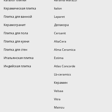
Каталог плитки
Kerama Marazzi
Мы осуществляем доставку заказов по указанному
клиентом адресу в пределах Москвы и близлежащих
Керамическая плитка
Italon
регионов. Цена данной услуги указана в соответствующем
разделе сайта. Транспортировка продукции в иные регионы
Плитка для ванной
Laparet
страны осуществляется с помощью компаний,
Керамогранит
Делакора
оказывающих логистические услуги.
Плитка для пола
Cersanit
Для уточнения продажи или иной информации Вы можете
связаться с нашими специалистами по
электронной почте
Плитка для кухни
AltaCera
или
телефону
. Более подробную информацию смотрите в
разделе
«Контакты»
.
Плитка для стен
Alma Ceramica
Итальянская плитка
Estima
Индийская плитка
Atlas Concorde
Lb-ceramics
Керамин
Velsaa
Vitra
Mainzu