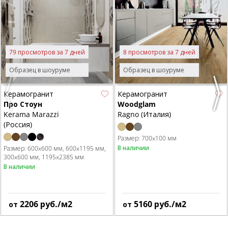
79 просмотров за 7 дней
8 просмотров за 7 дней
Образец в шоуруме
Образец в шоуруме
Керамогранит
Керамогранит
Previous
Next
Про Стоун
Woodglam
Kerama Marazzi
Ragno (Италия)
(Россия)
Размер:
700x100 мм
В наличии
Размер:
600x600 мм
600x1195 мм
300x600 мм
1195x2385 мм
В наличии
2206
руб./м2
5160
руб./м2
от
от