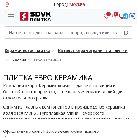
Город:
Москва
0
0
Керамическая плитка
Каталог керамогранита и плитки
Россия
Евро Керамика
ПЛИТКА ЕВРО КЕРАМИКА
Компания «Евро-Керамика» имеет давние традиции и
богатый опыт в производстве керамических изделий для
строительного рынка.
Одним из главных компонентов в производстве керамики
являются глины. Тугоплавкая глина Печорского
месторождения позволяет в полной мере проявить лучшие
эксплутационные качества производимой керамической
плитки – стойкость против истирания, нагрузок, мороза.
Официальный сайт:
http://www.euro-ceramica.net/