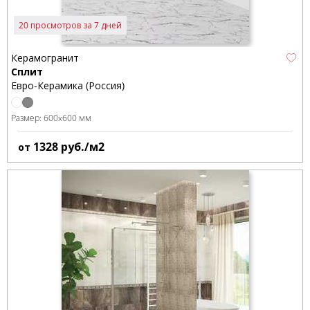
природных материалов обуславливает безопасность как для
здоровья сотрудников, так и для окружающей среды. В
20 просмотров за 7 дней
лаборатории завода с итальянским лабораторным
оборудованием со специалистами испанских фирм-
поставщиков материалов и дизайнов, проходят пробы новых
Керамогранит
дизайнов, рецептов масс и глазурей, контроль качества
Сплит
производства, испытания готовой продукции на
Евро-Керамика (Россия)
соответствие ГОСТ и стандартам EN.
Размер:
600x600 мм
Самые современные итальянские оборудование и
технологии, испанские глазурные составляющие, дизайн и
1328
руб./м2
от
палитра в последних модных тенденциях оформления делают
нашу продукцию равной продукции известных испанских и
итальянских производителей!