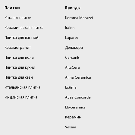
Плитки
Бренды
Каталог плитки
Kerama Marazzi
Керамическая плитка
Italon
Плитка для ванной
Laparet
Керамогранит
Делакора
Плитка для пола
Cersanit
Плитка для кухни
AltaCera
Плитка для стен
Alma Ceramica
Итальянская плитка
Estima
Индийская плитка
Atlas Concorde
Lb-ceramics
Керамин
Velsaa