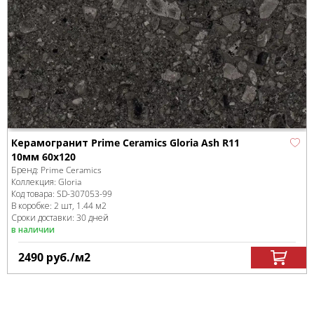
Керамогранит Prime Ceramics Gloria Ash R11
10мм 60x120
Бренд:
Prime Ceramics
Коллекция:
Gloria
Код товара:
SD-307053
-99
В коробке
:
2 шт, 1.44 м
2
Сроки доставки: 30 дней
в наличии
2490
руб.
/м
2