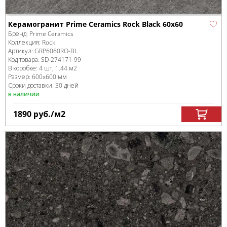
Керамогранит Prime Ceramics Rock Black 60x60
Бренд:
Prime Ceramics
Коллекция:
Rock
Артикул:
GRP6060RO-BL
Код товара:
SD-274171
-99
В коробке
:
4 шт, 1.44 м
2
Размер:
600x600 мм
Сроки доставки: 30 дней
в наличии
1890
руб.
/м
2