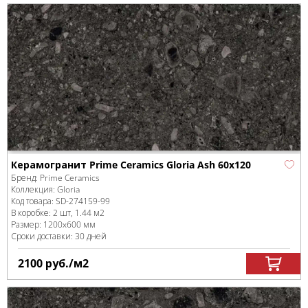
Керамогранит Prime Ceramics Gloria Ash 60x120
Бренд:
Prime Ceramics
Коллекция:
Gloria
Код товара:
SD-274159
-99
В коробке
:
2 шт, 1.44 м
2
Размер:
1200x600 мм
Сроки доставки: 30 дней
2100
руб.
/м
2