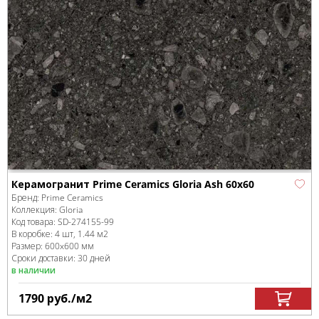
Керамогранит Prime Ceramics Gloria Ash 60x60
Бренд:
Prime Ceramics
Коллекция:
Gloria
Код товара:
SD-274155
-99
В коробке
:
4 шт, 1.44 м
2
Размер:
600x600 мм
Сроки доставки: 30 дней
в наличии
1790
руб.
/м
2