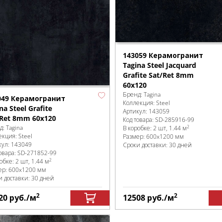
143059 Керамогранит
Tagina Steel Jacquard
Grafite Sat/Ret 8mm
60x120
Бренд:
Tagina
049 Керамогранит
Коллекция:
Steel
na Steel Grafite
Артикул:
143059
/Ret 8mm 60x120
Код товара:
SD-285916
-99
2
д:
Tagina
В коробке
:
2 шт, 1.44 м
екция:
Steel
Размер:
600x1200 мм
кул:
143049
Сроки доставки: 30 дней
овара:
SD-271852
-99
2
робке
:
2 шт, 1.44 м
ер:
600x1200 мм
и доставки: 30 дней
2
2
20
руб.
/м
12508
руб.
/м