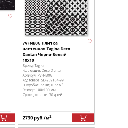
7VFNB0G Плитка
настенная Tagina Deco
Dantan Черно-Белый
10x10
Бренд:
Tagina
Коллекция:
Deco D antan
Артикул:
7VFNB0G
Код товара:
SD-259184
-99
2
В коробке
:
72 шт, 0.72 м
Размер:
100x100 мм
Сроки доставки: 30 дней
2
2730
руб.
/м