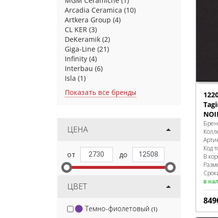
MGM Ceramiche
(1)
Arcadia Ceramica
(10)
Artkera Group
(4)
CL KER
(3)
DeKeramik
(2)
Giga-Line
(21)
Infinity
(4)
Interbau
(6)
Isla
(1)
Показать все бренды
122
Tag
NOI
Брен
ЦЕНА
Колл
Арти
Код т
В ко
Разм
Сроки
в на
ЦВЕТ
849
Темно-фиолетовый
(1)