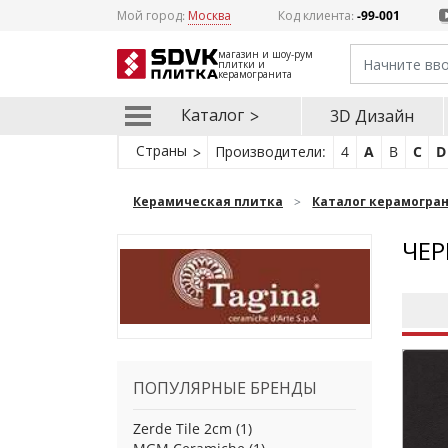
Мой город:
Москва
Код клиента:
-99-001
магазин и шоу-рум
плитки и
керамогранита
Каталог
3D Дизайн
Страны
Производители:
4
A
B
C
D
Керамическая плитка
Каталог керамогра
ЧЕР
ПОПУЛЯРНЫЕ БРЕНДЫ
Zerde Tile 2cm
(1)