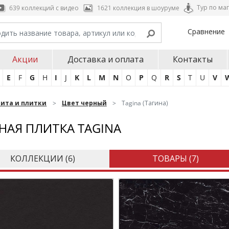
Тур по ма
639 коллекций с видео
1621 коллекция в шоуруме
Сравнение
Акции
Доставка и оплата
Контакты
E
F
G
H
I
J
K
L
M
N
O
P
Q
R
S
T
U
V
нита и плитки
Цвет черный
Tagina (Тагина)
НАЯ ПЛИТКА TAGINA
КОЛЛЕКЦИИ (
6
)
ТОВАРЫ (
7
)