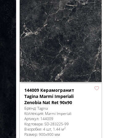
144009 Керамогранит
Tagina Marmi Imperiali
Zenobia Nat Ret 90x90
Бренд:
Tagina
Коллекция:
Marmi Imperiali
Артикул:
144009
Код товара:
SD-283225
-99
2
В коробке
:
4 шт, 1.44 м
Размер:
900x900 мм