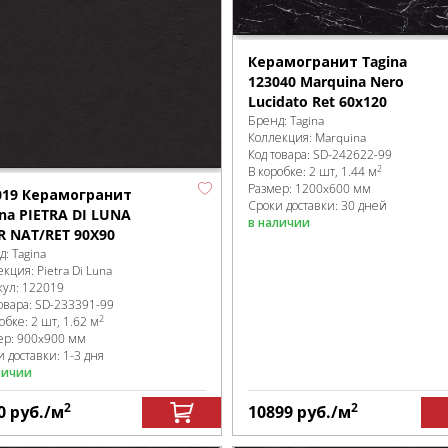
Керамогранит Tagina
123040 Marquina Nero
Lucidato Ret 60x120
Бренд:
Tagina
Коллекция:
Marquina
Код товара:
SD-242622
-99
2
В коробке
:
2 шт, 1.44 м
Размер:
1200x600 мм
019 Керамогранит
Сроки доставки: 30 дней
ina PIETRA DI LUNA
в наличии
R NAT/RET 90X90
д:
Tagina
екция:
Pietra Di Luna
кул:
122019
овара:
SD-233391
-99
2
робке
:
2 шт, 1.62 м
ер:
900x900 мм
 доставки: 1-3 дня
личии
2
2
0
руб.
/м
10899
руб.
/м