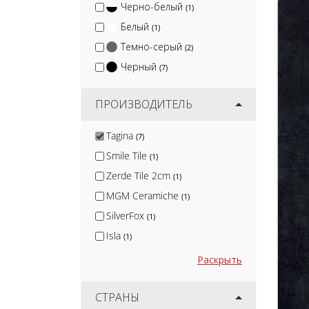
Черно-белый
(1)
Белый
(1)
Темно-серый
(2)
Черный
(7)
ПРОИЗВОДИТЕЛЬ
Tagina
(7)
Smile Tile
(1)
Zerde Tile 2cm
(1)
MGM Ceramiche
(1)
SilverFox
(1)
Isla
(1)
Nadis
(1)
Раскрыть
Arcadia Ceramica
(10)
Protiles
СТРАНЫ
(12)