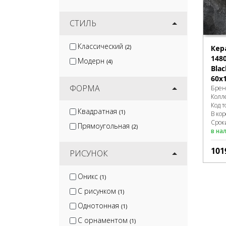
СТИЛЬ
Классический
(2)
Кер
148
Модерн
(4)
Blac
60x
ФОРМА
Брен
Колл
Код т
Квадратная
(1)
В ко
Сроки
Прямоугольная
(2)
в на
101
РИСУНОК
Оникс
(1)
С рисунком
(1)
Однотонная
(1)
С орнаментом
(1)