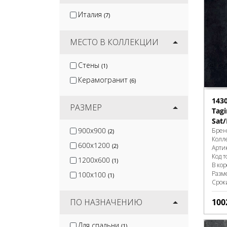
Terramatic
(16)
Италия
(7)
Kirovit
(2)
DeKeramik
(2)
МЕСТО В КОЛЛЕКЦИИ
Стены
(1)
Керамогранит
(6)
143
РАЗМЕР
Tagi
Sat
900x900
Брен
(2)
Колл
600x1200
(2)
Арти
Код т
1200x600
(1)
В ко
Разм
100x100
(1)
Срок
ПО НАЗНАЧЕНИЮ
100
Для спальни
(1)