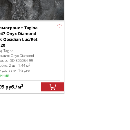
амогранит Tagina
047 Onyx Diamond
k Obsidian Luc/Ret
120
д:
Tagina
екция:
Onyx Diamond
овара:
SD-306054
-99
2
робке
:
2 шт, 1.44 м
 доставки: 1-3 дня
личии
2
99
руб.
/м