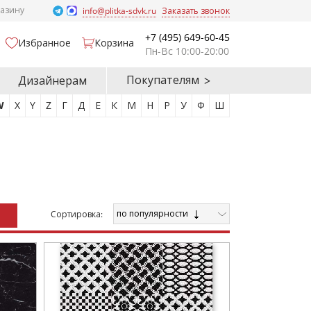
газину
info@plitka-sdvk.ru
Заказать звонок
+7 (495) 649-60-45
Избранное
Корзина
Пн-Вс 10:00-20:00
Покупателям
Дизайнерам
W
X
Y
Z
Г
Д
Е
К
М
Н
Р
У
Ф
Ш
по популярности
Cортировка: