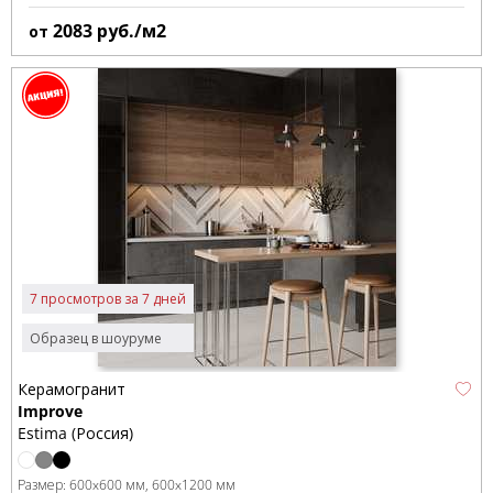
2083
руб./м2
от
7 просмотров за 7 дней
Образец в шоуруме
Керамогранит
Improve
Estima (Россия)
Размер:
600x600 мм
600x1200 мм