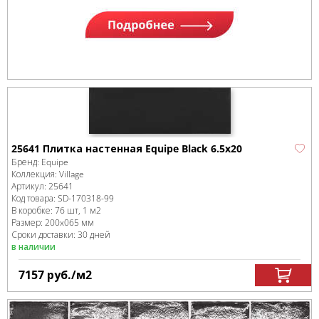
25641 Плитка настенная Equipe Black 6.5x20
Бренд:
Equipe
Коллекция:
Village
Артикул:
25641
Код товара:
SD-170318
-99
В коробке
:
76 шт, 1 м
2
Размер:
200x065 мм
Сроки доставки: 30 дней
в наличии
7157
руб.
/м
2