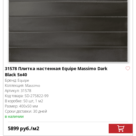
31578 Плитка настенная Equipe Massimo Dark
Black 5x40
Бренд:
Equipe
Коллекция:
Massimo
Артикул:
31578
Код товара:
SD-275822
-99
В коробке
:
50 шт, 1 м
2
Размер:
400x50 мм
Сроки доставки: 30 дней
в наличии
5899
руб.
/м
2