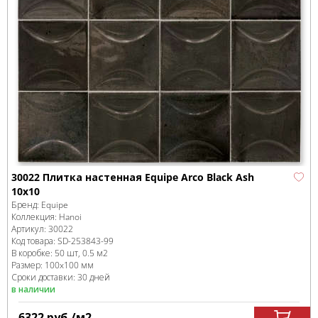
30022 Плитка настенная Equipe Arco Black Ash
10х10
Бренд:
Equipe
Коллекция:
Hanoi
Артикул:
30022
Код товара:
SD-253843
-99
В коробке
:
50 шт, 0.5 м
2
Размер:
100x100 мм
Сроки доставки: 30 дней
в наличии
6322
руб.
/м
2