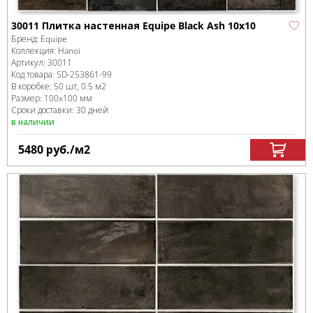
30011 Плитка настенная Equipe Black Ash 10х10
Бренд:
Equipe
Коллекция:
Hanoi
Артикул:
30011
Код товара:
SD-253861
-99
В коробке
:
50 шт, 0.5 м
2
Размер:
100x100 мм
Сроки доставки: 30 дней
в наличии
5480
руб.
/м
2