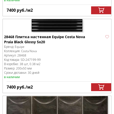
в наличии
7400
руб.
/м
2
28468 Плитка настенная Equipe Costa Nova
Praia Black Glossy 5x20
Бренд:
Equipe
Коллекция:
Costa Nova
Артикул:
28468
Код товара:
SD-247199
-99
В коробке
:
38 шт, 0.38 м
2
Размер:
200x50 мм
Сроки доставки: 30 дней
в наличии
7400
руб.
/м
2