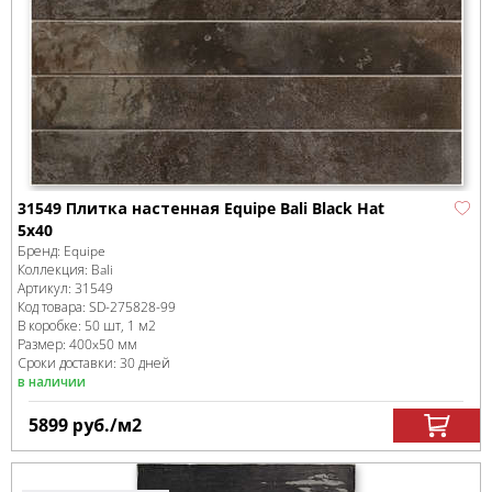
31549 Плитка настенная Equipe Bali Black Hat
5x40
Бренд:
Equipe
Коллекция:
Bali
Артикул:
31549
Код товара:
SD-275828
-99
В коробке
:
50 шт, 1 м
2
Размер:
400x50 мм
Сроки доставки: 30 дней
в наличии
5899
руб.
/м
2