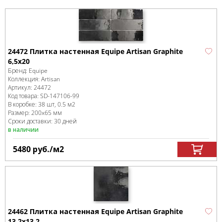
24472 Плитка настенная Equipe Artisan Graphite
6,5x20
Бренд:
Equipe
Коллекция:
Artisan
Артикул:
24472
Код товара:
SD-147106
-99
В коробке
:
38 шт, 0.5 м
2
Размер:
200x65 мм
Сроки доставки: 30 дней
в наличии
5480
руб.
/м
2
24462 Плитка настенная Equipe Artisan Graphite
13,2x13,2