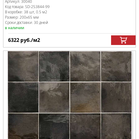
Артикул:
30040
Код товара:
SD-253844
-99
В коробке
:
38 шт, 0.5 м
2
Размер:
200x65 мм
Сроки доставки: 30 дней
в наличии
6322
руб.
/м
2