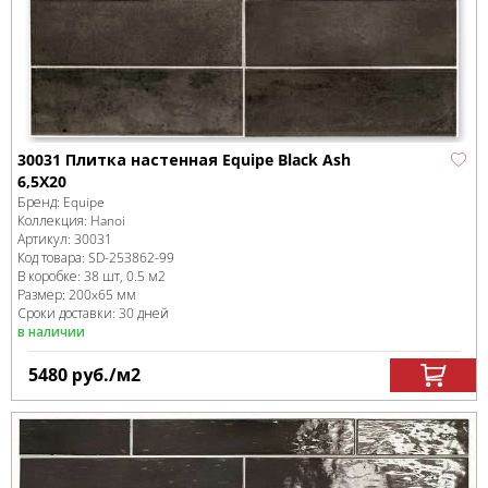
30031 Плитка настенная Equipe Black Ash
6,5X20
Бренд:
Equipe
Коллекция:
Hanoi
Артикул:
30031
Код товара:
SD-253862
-99
В коробке
:
38 шт, 0.5 м
2
Размер:
200x65 мм
Сроки доставки: 30 дней
в наличии
5480
руб.
/м
2