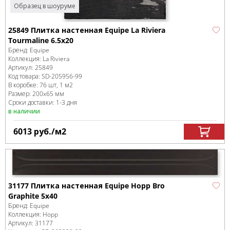
Образец в шоуруме
25849 Плитка настенная Equipe La Riviera
Tourmaline 6.5x20
Бренд:
Equipe
Коллекция:
La Riviera
Артикул:
25849
Код товара:
SD-205956
-99
В коробке
:
76 шт, 1 м
2
Размер:
200x65 мм
Сроки доставки: 1-3 дня
в наличии
6013
руб.
/м
2
31177 Плитка настенная Equipe Hopp Bro
Graphite 5x40
Бренд:
Equipe
Коллекция:
Hopp
Артикул:
31177