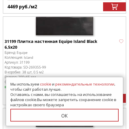
4469
руб.
/м
2
31199 Плитка настенная Equipe Island Black
6,5x20
Бренд:
Equipe
Коллекция:
Island
Артикул:
31199
Код товара:
SD-269355
-99
В коробке
:
38 шт, 0.5 м
2
Размер:
200x65 мм
Сроки доставки: 30 дней
Мы используем
cookie
и
рекомендательные технологии
,
в наличии
чтобы сайт работал лучше.
Оставаясь с нами, вы соглашаетесь на использование
4469
руб.
/м
2
файлов cookie.Вы можете запретить сохранение cookie в
настройках своего браузера
ОК