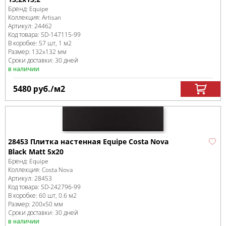
Бренд:
Equipe
Коллекция:
Artisan
Артикул:
24462
Код товара:
SD-147115
-99
В коробке
:
57 шт, 1 м
2
Размер:
132x132 мм
Сроки доставки: 30 дней
в наличии
5480
руб.
/м
2
28453 Плитка настенная Equipe Costa Nova
Black Matt 5x20
Бренд:
Equipe
Коллекция:
Costa Nova
Артикул:
28453
Код товара:
SD-242796
-99
В коробке
:
60 шт, 0.6 м
2
Размер:
200x50 мм
Сроки доставки: 30 дней
в наличии