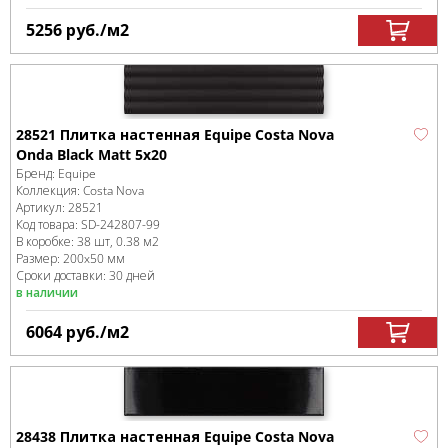
5256
руб.
/м
2
28521 Плитка настенная Equipe Costa Nova
Onda Black Matt 5x20
Бренд:
Equipe
Коллекция:
Costa Nova
Артикул:
28521
Код товара:
SD-242807
-99
В коробке
:
38 шт, 0.38 м
2
Размер:
200x50 мм
Сроки доставки: 30 дней
в наличии
6064
руб.
/м
2
28438 Плитка настенная Equipe Costa Nova