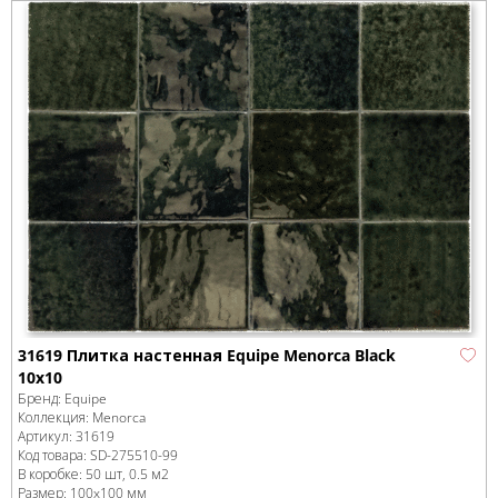
31619 Плитка настенная Equipe Menorca Black
10x10
Бренд:
Equipe
Коллекция:
Menorca
Артикул:
31619
Код товара:
SD-275510
-99
В коробке
:
50 шт, 0.5 м
2
Размер:
100x100 мм