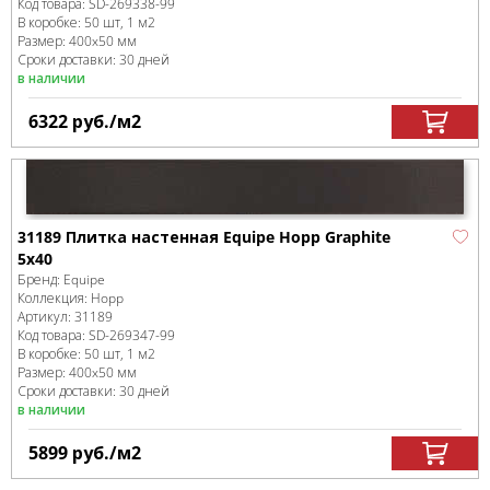
Код товара:
SD-269338
-99
В коробке
:
50 шт, 1 м
2
Размер:
400x50 мм
Сроки доставки: 30 дней
в наличии
6322
руб.
/м
2
31189 Плитка настенная Equipe Hopp Graphite
5x40
Бренд:
Equipe
Коллекция:
Hopp
Артикул:
31189
Код товара:
SD-269347
-99
В коробке
:
50 шт, 1 м
2
Размер:
400x50 мм
Сроки доставки: 30 дней
в наличии
5899
руб.
/м
2