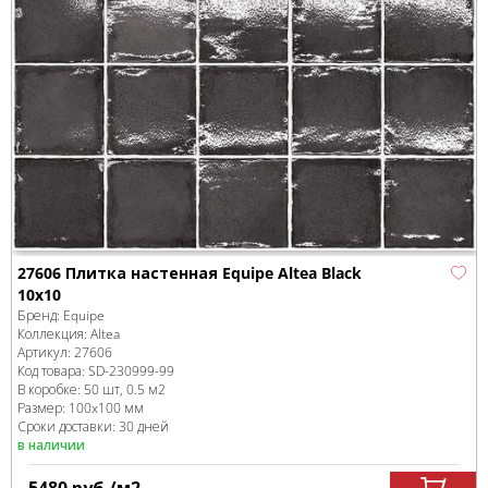
27606 Плитка настенная Equipe Altea Black
10x10
Бренд:
Equipe
Коллекция:
Altea
Артикул:
27606
Код товара:
SD-230999
-99
В коробке
:
50 шт, 0.5 м
2
Размер:
100x100 мм
Сроки доставки: 30 дней
в наличии