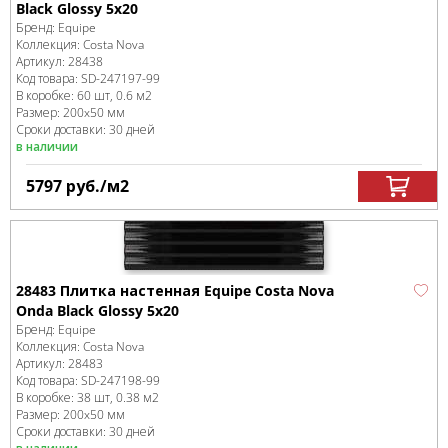
Black Glossy 5x20
Бренд:
Equipe
Коллекция:
Costa Nova
Артикул:
28438
Код товара:
SD-247197
-99
В коробке
:
60 шт, 0.6 м
2
Размер:
200x50 мм
Сроки доставки: 30 дней
в наличии
5797
руб.
/м
2
28483 Плитка настенная Equipe Costa Nova
Onda Black Glossy 5x20
Бренд:
Equipe
Коллекция:
Costa Nova
Артикул:
28483
Код товара:
SD-247198
-99
В коробке
:
38 шт, 0.38 м
2
Размер:
200x50 мм
Сроки доставки: 30 дней