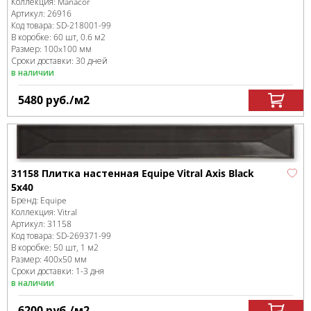
Коллекция:
Manacor
Артикул:
26916
Код товара:
SD-218001
-99
В коробке
:
60 шт, 0.6 м
2
Размер:
100x100 мм
Сроки доставки: 30 дней
в наличии
5480
руб.
/м
2
31158 Плитка настенная Equipe Vitral Axis Black
5x40
Бренд:
Equipe
Коллекция:
Vitral
Артикул:
31158
Код товара:
SD-269371
-99
В коробке
:
50 шт, 1 м
2
Размер:
400x50 мм
Сроки доставки: 1-3 дня
в наличии
6200
руб.
/м
2