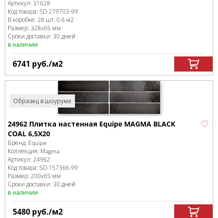
Артикул:
31628
Код товара:
SD-279703
-99
В коробке
:
28 шт, 0.6 м
2
Размер:
328x65 мм
Сроки доставки: 30 дней
в наличии
6741
руб.
/м
2
Образец в шоуруме
24962 Плитка настенная Equipe MAGMA BLACK
COAL 6,5X20
Бренд:
Equipe
Коллекция:
Magma
Артикул:
24962
Код товара:
SD-157366
-99
Размер:
200x65 мм
Сроки доставки: 30 дней
в наличии
5480
руб.
/м
2