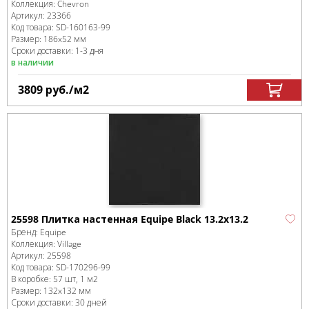
Коллекция:
Chevron
Артикул:
23366
Код товара:
SD-160163
-99
Размер:
186x52 мм
Сроки доставки: 1-3 дня
в наличии
3809
руб.
/м
2
25598 Плитка настенная Equipe Black 13.2x13.2
Бренд:
Equipe
Коллекция:
Village
Артикул:
25598
Код товара:
SD-170296
-99
В коробке
:
57 шт, 1 м
2
Размер:
132x132 мм
Сроки доставки: 30 дней