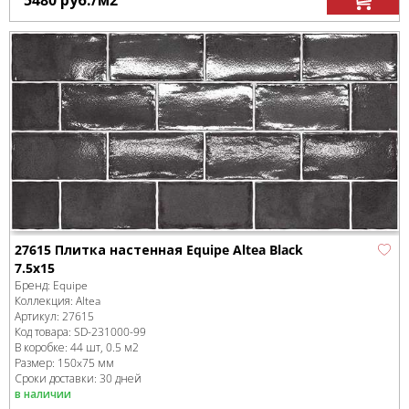
5480
руб.
/м
2
27615 Плитка настенная Equipe Altea Black
7.5x15
Бренд:
Equipe
Коллекция:
Altea
Артикул:
27615
Код товара:
SD-231000
-99
В коробке
:
44 шт, 0.5 м
2
Размер:
150x75 мм
Сроки доставки: 30 дней
в наличии