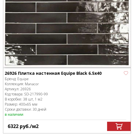
26926 Плитка настенная Equipe Black 6.5x40
Бренд:
Equipe
Коллекция:
Manacor
Артикул:
26926
Код товара:
SD-217990
-99
В коробке
:
38 шт, 1 м
2
Размер:
400x65 мм
Сроки доставки: 30 дней
в наличии
6322
руб.
/м
2