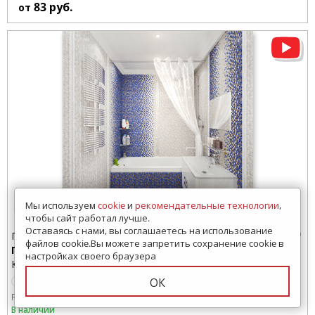
83
руб.
от
14 просмотров за 7 дней
Мы используем
cookie
и
рекомендательные технологии
,
чтобы сайт работал лучше.
Оставаясь с нами, вы соглашаетесь на использование
Плитка для ванной
файлов cookie.Вы можете запретить сохранение cookie в
Гламур
настройках своего браузера
Керамин (Беларусь)
ОК
Размер:
400x400 мм
275x400 мм
В наличии