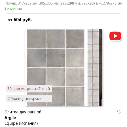
Размер:
317x282 мм
305x305 мм
298x298 мм
298x259 мм
278x278 мм
В наличии
604
руб.
от
30 просмотров за 7 дней
Образец в шоуруме
Плитка для ванной
Argile
Equipe (Испания)