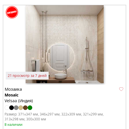
21 просмотр за 7 дней
Мозаика
Mosaic
Velsaa (Индия)
Размер:
371x347 мм
346x297 мм
322x309 мм
321x299 мм
313x298 мм
300x300 мм
В наличии