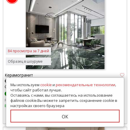
84 просмотра за 7 дней
Образец в шоуруме
Керамогранит
Camlin
Мы используем
cookie
и
рекомендательные технологии
,
Global Tile (Индия)
чтобы сайт работал лучше.
Оставаясь с нами, вы соглашаетесь на использование
Размер:
600x600 мм
600x1200 мм
файлов cookie.Вы можете запретить сохранение cookie в
настройках своего браузера
В наличии
ОК
2890
руб./м2
от