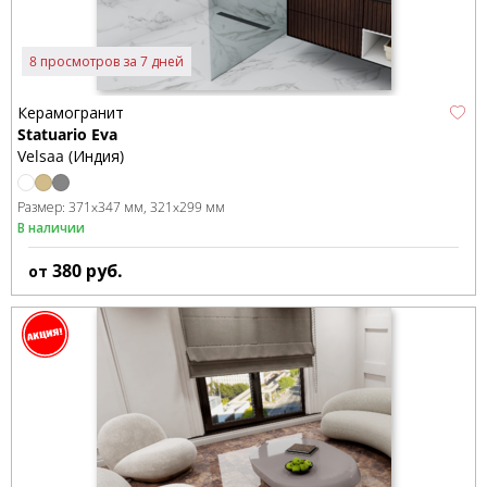
8 просмотров за 7 дней
Керамогранит
Statuario Eva
Velsaa (Индия)
Размер:
371x347 мм
321x299 мм
В наличии
380
руб.
от