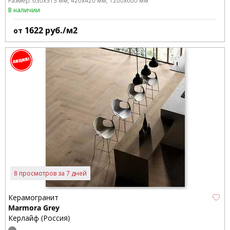
Размер:
630x315 мм
420x420 мм
1200x600 мм
В наличии
1622
руб./м2
от
8 просмотров за 7 дней
Керамогранит
Marmora Grey
Керлайф (Россия)