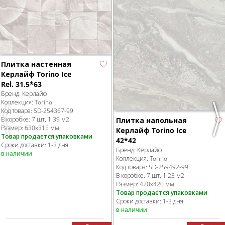
Плитка настенная
Керлайф Torino Ice
Rel. 31.5*63
Бренд:
Керлайф
Коллекция:
Torino
Код товара:
SD-254367
-99
В коробке
:
7 шт, 1.39 м
2
Плитка напольная
Previous
Nex
Размер:
630x315 мм
Керлайф Torino Ice
Товар продается упаковками
42*42
Сроки доставки: 1-3 дня
Бренд:
Керлайф
в наличии
Коллекция:
Torino
Код товара:
SD-259492
-99
В коробке
:
7 шт, 1.23 м
2
Размер:
420x420 мм
Товар продается упаковками
Сроки доставки: 1-3 дня
в наличии