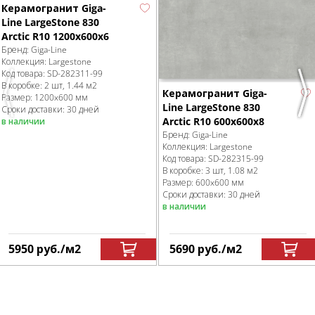
Керамогранит Giga-
Line LargeStone 830
Arctic R10 1200x600x6
Бренд:
Giga-Line
Коллекция:
Largestone
Код товара:
SD-282311
-99
В коробке
:
2 шт, 1.44 м
2
Керамогранит Giga-
Previous
Nex
Размер:
1200x600 мм
Line LargeStone 830
Сроки доставки: 30 дней
Arctic R10 600x600x8
в наличии
Бренд:
Giga-Line
Коллекция:
Largestone
Код товара:
SD-282315
-99
В коробке
:
3 шт, 1.08 м
2
Размер:
600x600 мм
Сроки доставки: 30 дней
в наличии
5950
руб.
/м
2
5690
руб.
/м
2