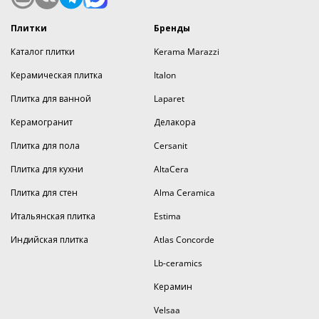
Плитки
Бренды
Каталог плитки
Kerama Marazzi
Керамическая плитка
Italon
Плитка для ванной
Laparet
Керамогранит
Делакора
Плитка для пола
Cersanit
Плитка для кухни
AltaCera
Плитка для стен
Alma Ceramica
Итальянская плитка
Estima
Индийская плитка
Atlas Concorde
Lb-ceramics
Керамин
Velsaa