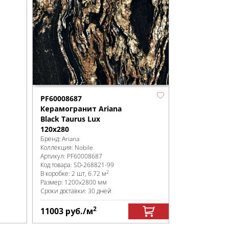
PF60008687
Керамогранит Ariana
Black Taurus Lux
120x280
Бренд:
Ariana
Коллекция:
Nobile
Артикул:
PF60008687
Код товара:
SD-268821
-99
2
В коробке
:
2 шт, 6.72 м
Размер:
1200x2800 мм
Сроки доставки: 30 дней
2
11003
руб.
/м