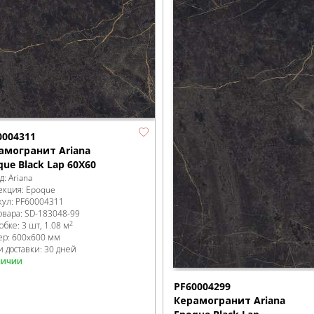
0004311
амогранит Ariana
que Black Lap 60X60
д:
Ariana
екция:
Epoque
кул:
PF60004311
овара:
SD-183048
-99
2
робке
:
3 шт, 1.08 м
ер:
600x600 мм
и доставки: 30 дней
личии
PF60004299
Керамогранит Ariana