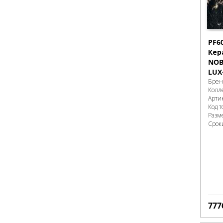
PF6
Кер
NOB
LUX
Брен
Колл
Арти
Код т
Разм
Срок
777