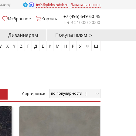
газину
info@plitka-sdvk.ru
Заказать звонок
+7 (495) 649-60-45
Избранное
Корзина
Пн-Вс 10:00-20:00
Покупателям
Дизайнерам
W
X
Y
Z
Г
Д
Е
К
М
Н
Р
У
Ф
Ш
по популярности
Cортировка: