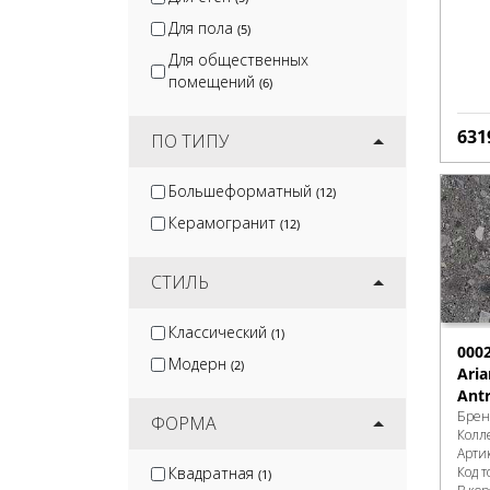
Для пола
(5)
Для общественных
помещений
(6)
631
ПО ТИПУ
Большеформатный
(12)
Керамогранит
(12)
СТИЛЬ
Классический
(1)
000
Модерн
(2)
Aria
Antr
Брен
ФОРМА
Колл
Арти
Квадратная
Код т
(1)