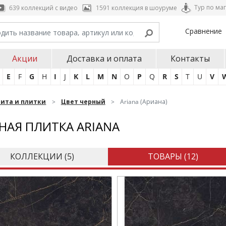
Тур по ма
639 коллекций с видео
1591 коллекция в шоуруме
Сравнение
Акции
Доставка и оплата
Контакты
E
F
G
H
I
J
K
L
M
N
O
P
Q
R
S
T
U
V
нита и плитки
Цвет черный
Ariana (Ариана)
НАЯ ПЛИТКА ARIANA
КОЛЛЕКЦИИ (
5
)
ТОВАРЫ (
12
)