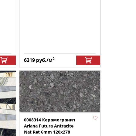
2
6319
руб.
/м
0008314 Керамогранит
Ariana Futura Antracite
Nat Ret 6mm 120х278