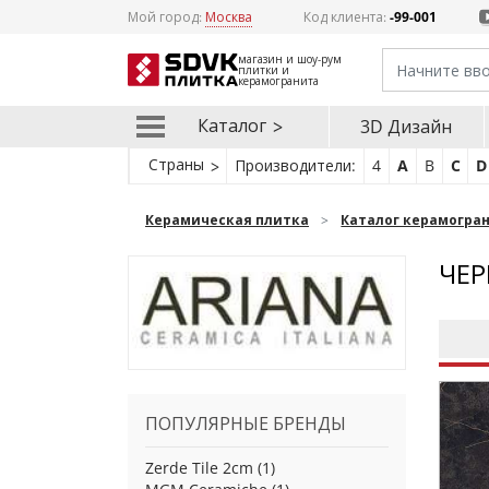
Мой город:
Москва
Код клиента:
-99-001
магазин и шоу-рум
плитки и
керамогранита
Каталог
3D Дизайн
Страны
Производители:
4
A
B
C
D
Керамическая плитка
Каталог керамогра
ЧЕР
ПОПУЛЯРНЫЕ БРЕНДЫ
Zerde Tile 2cm
(1)