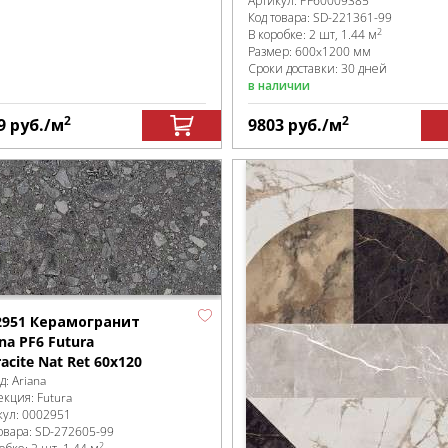
Артикул:
PF60009385
Код товара:
SD-221361
-99
2
В коробке
:
2 шт, 1.44 м
Размер:
600x1200 мм
Сроки доставки: 30 дней
в наличии
2
2
9
руб.
/м
9803
руб.
/м
2951 Керамогранит
na PF6 Futura
acite Nat Ret 60х120
д:
Ariana
екция:
Futura
кул:
0002951
овара:
SD-272605
-99
2