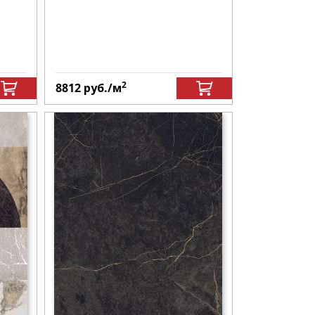
2
8812
руб.
/м