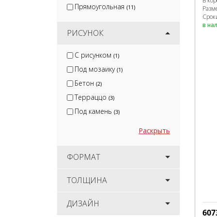
В ко
Прямоугольная
(11)
Разм
Сроки
в на
РИСУНОК
С рисунком
(1)
Под мозаику
(1)
Бетон
(2)
Терраццо
(3)
Под камень
(3)
Раскрыть
ФОРМАТ
ТОЛЩИНА
ДИЗАЙН
607