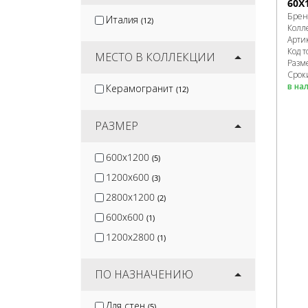
60X
Terramatic
(16)
Брен
Италия
(12)
Kirovit
(2)
Колл
Арти
DeKeramik
(2)
Код т
МЕСТО В КОЛЛЕКЦИИ
Разм
Срок
в на
Керамогранит
(12)
РАЗМЕР
600x1200
(5)
1200x600
(3)
2800x1200
(2)
600x600
(1)
1200x2800
(1)
ПО НАЗНАЧЕНИЮ
Для стен
(5)