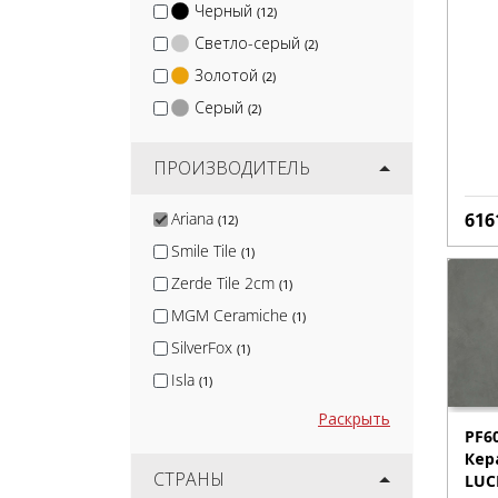
Черный
(12)
Светло-серый
(2)
Золотой
(2)
Серый
(2)
ПРОИЗВОДИТЕЛЬ
Ariana
616
(12)
Smile Tile
(1)
Zerde Tile 2cm
(1)
MGM Ceramiche
(1)
SilverFox
(1)
Isla
(1)
Nadis
(1)
Раскрыть
PF6
Arcadia Ceramica
(10)
Кер
Protiles
СТРАНЫ
(12)
LUC