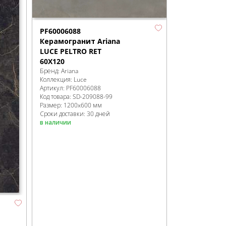
PF60006088
Керамогранит Ariana
LUCE PELTRO RET
60X120
Бренд:
Ariana
Коллекция:
Luce
Артикул:
PF60006088
Код товара:
SD-209088
-99
Размер:
1200x600 мм
Сроки доставки: 30 дней
в наличии