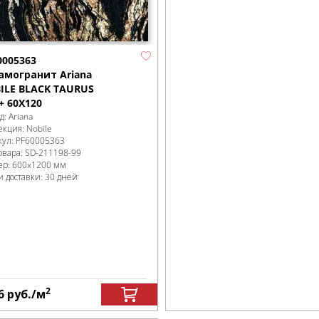
0005363
амогранит Ariana
ILE BLACK TAURUS
+ 60X120
д:
Ariana
екция:
Nobile
кул:
PF60005363
овара:
SD-211198
-99
ер:
600x1200 мм
и доставки: 30 дней
2
6
руб.
/м