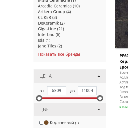
MGM Ceramiche
(1)
Arcadia Ceramica
(10)
Artkera Group
(4)
CL KER
(3)
DeKeramik
(2)
Giga-Line
(21)
Interbau
(6)
Isla
(1)
Jano Tiles
(2)
Показать все бренды
PF6
Кер
Epo
Брен
ЦЕНА
Колл
Арти
Код т
В ко
Разм
Срок
в на
ЦВЕТ
Коричневый
(1)