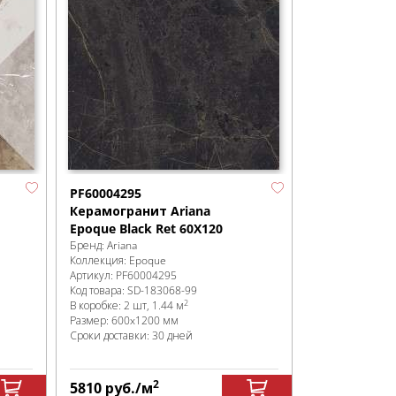
PF60004295
Керамогранит Ariana
Epoque Black Ret 60X120
Бренд:
Ariana
Коллекция:
Epoque
Артикул:
PF60004295
Код товара:
SD-183068
-99
2
В коробке
:
2 шт, 1.44 м
Размер:
600x1200 мм
Сроки доставки: 30 дней
2
5810
руб.
/м