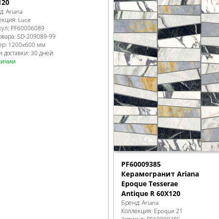
120
д:
Ariana
екция:
Luce
кул:
PF60006089
овара:
SD-209089
-99
ер:
1200x600 мм
и доставки: 30 дней
личии
PF60009385
Керамогранит Ariana
Epoque Tesserae
Antique R 60X120
Бренд:
Ariana
Коллекция:
Epoque 21