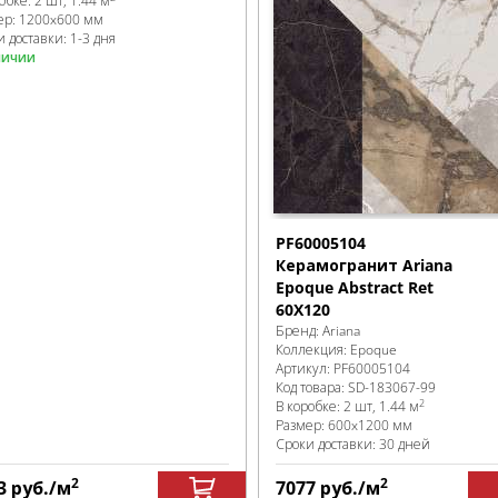
робке
:
2 шт, 1.44 м
ер:
1200x600 мм
 доставки: 1-3 дня
личии
PF60005104
Керамогранит Ariana
Epoque Abstract Ret
60X120
Бренд:
Ariana
Коллекция:
Epoque
Артикул:
PF60005104
Код товара:
SD-183067
-99
2
В коробке
:
2 шт, 1.44 м
Размер:
600x1200 мм
Сроки доставки: 30 дней
2
2
3
руб.
/м
7077
руб.
/м