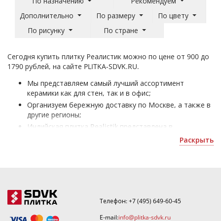
По назначению
Рекомендуем
Дополнительно
По размеру
По цвету
По рисунку
По стране
Сегодня купить плитку Реалистик можно по цене от 900 до
1790 рублей, на сайте PLITKA-SDVK.RU.
Мы представляем самый лучший ассортимент
керамики как для стен, так и в офис;
Организуем бережную доставку по Москве, а также в
другие регионы;
Индийская плитка Realistik представлена в
разнообразии: размера - 600x600 мм, рисунка - под
Раскрыть
мрамор, бетон, цвета - темно-серый, белый, стиля -
скандинавский, классический и способна создать
уникальный интерьер в любом помещении;
В элементы таких коллекций как, Carrara White, Void,
Cement входят: керамогранит;
Покупая ее, Вы получаете официальную гарантию
Телефон:
+7 (495) 649-60-45
качества от мирового бренда, а также возможность
E-mail:
info@plitka-sdvk.ru
приобрести товар по акции или скидки.