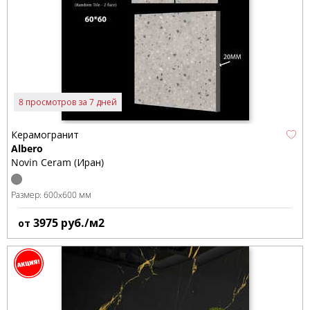
8 просмотров за 7 дней
Керамогранит
Albero
Novin Ceram (Иран)
Размер:
600x600 мм
3975
руб./м2
от