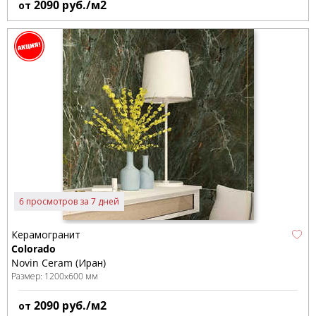
2090
руб./м2
от
6 просмотров за 7 дней
Керамогранит
Colorado
Novin Ceram (Иран)
Размер:
1200x600 мм
2090
руб./м2
от