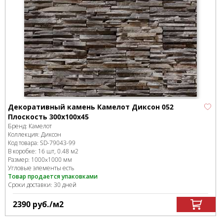
Декоративный камень Камелот Диксон 052
Плоскость 300х100х45
Бренд:
Камелот
Коллекция:
Диксон
Код товара:
SD-79043
-99
В коробке
:
16 шт, 0.48 м
2
Размер:
1000x1000 мм
Угловые элементы есть
Товар продается упаковками
Сроки доставки: 30 дней
2390
руб.
/м
2