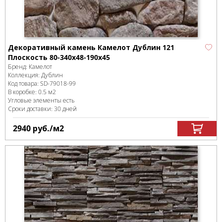
Декоративный камень Камелот Дублин 121
Плоскость 80-340х48-190х45
Бренд:
Камелот
Коллекция:
Дублин
Код товара:
SD-79018
-99
В коробке
:
0.5 м
2
Угловые элементы есть
Сроки доставки: 30 дней
2940
руб.
/м
2