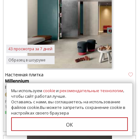
43 просмотра за 7 дней
Образец в шоуруме
Настенная плитка
Millennium
Italon (Россия)
Мы используем
cookie
и
рекомендательные технологии
,
чтобы сайт работал лучше.
Размер:
800x800 мм
600x600 мм
2780x1200 мм
1600x800 мм
Оставаясь с нами, вы соглашаетесь на использование
1200x600 мм
1200x1200 мм
файлов cookie.Вы можете запретить сохранение cookie в
В наличии
настройках своего браузера
ОК
3302
руб./м2
от