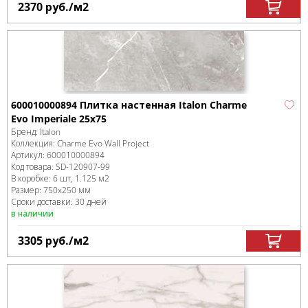
2370
руб.
/м
2
600010000894 Плитка настенная Italon Charme
Evo Imperiale 25x75
Бренд:
Italon
Коллекция:
Charme Evo Wall Project
Артикул:
600010000894
Код товара:
SD-120907
-99
В коробке
:
6 шт, 1.125 м
2
Размер:
750x250 мм
Сроки доставки: 30 дней
в наличии
3305
руб.
/м
2