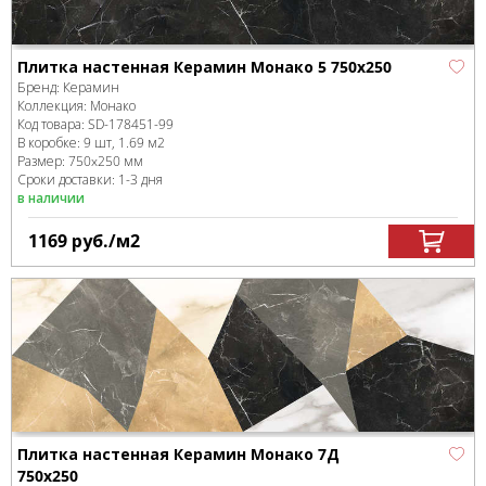
Плитка настенная Керамин Монако 5 750х250
Бренд:
Керамин
Коллекция:
Монако
Код товара:
SD-178451
-99
В коробке
:
9 шт, 1.69 м
2
Размер:
750x250 мм
Сроки доставки: 1-3 дня
в наличии
1169
руб.
/м
2
Плитка настенная Керамин Монако 7Д
750х250