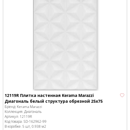
12119R Плитка настенная Kerama Marazzi
Диагональ белый структура обрезной 25x75
Бренд:
Kerama Marazzi
Коллекция:
Диагональ
Артикул:
12119R
Код товара:
SD-162962
-99
В коробке
:
5 шт, 0.938 м
2