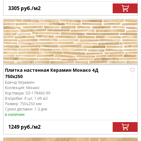
3305
руб.
/м
2
Плитка настенная Керамин Монако 4Д
750х250
Бренд:
Керамин
Коллекция:
Монако
Код товара:
SD-178460
-99
В коробке
:
9 шт, 1.69 м
2
Размер:
750x250 мм
Сроки доставки: 1-3 дня
в наличии
1249
руб.
/м
2