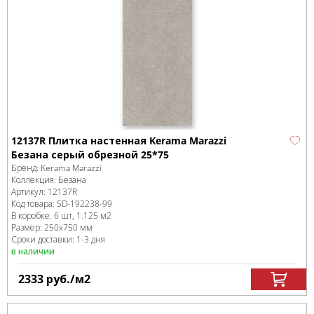
12137R Плитка настенная Kerama Marazzi
Безана серый обрезной 25*75
Бренд:
Kerama Marazzi
Коллекция:
Безана
Артикул:
12137R
Код товара:
SD-192238
-99
В коробке
:
6 шт, 1.125 м
2
Размер:
250x750 мм
Сроки доставки: 1-3 дня
в наличии
2333
руб.
/м
2