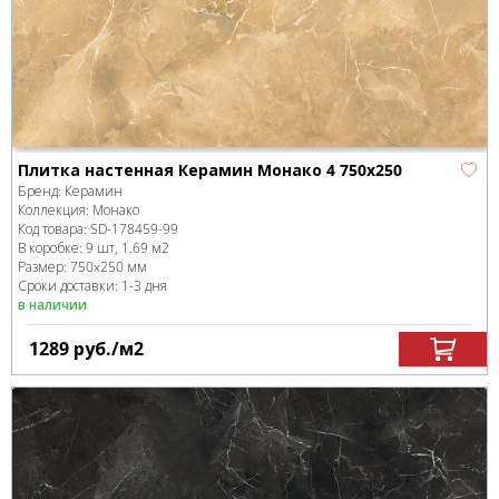
Плитка настенная Керамин Монако 4 750х250
Бренд:
Керамин
Коллекция:
Монако
Код товара:
SD-178459
-99
В коробке
:
9 шт, 1.69 м
2
Размер:
750x250 мм
Сроки доставки: 1-3 дня
в наличии
1289
руб.
/м
2