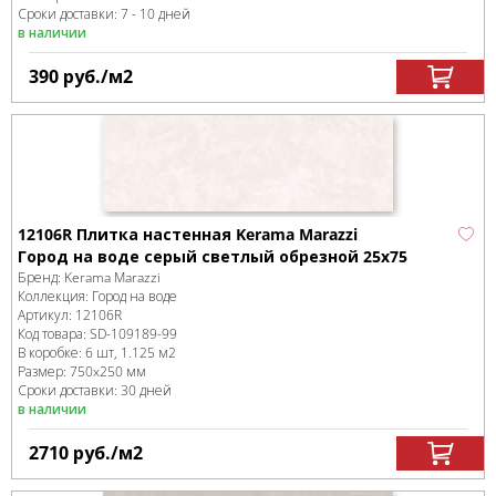
Сроки доставки: 7 - 10 дней
в наличии
390
руб.
/м
2
12106R Плитка настенная Kerama Marazzi
Город на воде серый светлый обрезной 25х75
Бренд:
Kerama Marazzi
Коллекция:
Город на воде
Артикул:
12106R
Код товара:
SD-109189
-99
В коробке
:
6 шт, 1.125 м
2
Размер:
750x250 мм
Сроки доставки: 30 дней
в наличии
2710
руб.
/м
2