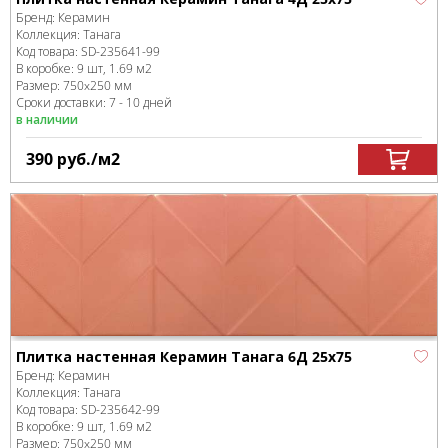
Бренд:
Керамин
Коллекция:
Танага
Код товара:
SD-235641
-99
В коробке
:
9 шт, 1.69 м
2
Размер:
750x250 мм
Сроки доставки: 7 - 10 дней
в наличии
390
руб.
/м
2
Плитка настенная Керамин Танага 6Д 25х75
Бренд:
Керамин
Коллекция:
Танага
Код товара:
SD-235642
-99
В коробке
:
9 шт, 1.69 м
2
Размер:
750x250 мм