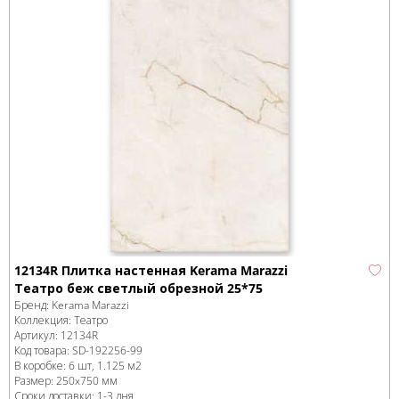
12134R Плитка настенная Kerama Marazzi
Театро беж светлый обрезной 25*75
Бренд:
Kerama Marazzi
Коллекция:
Театро
Артикул:
12134R
Код товара:
SD-192256
-99
В коробке
:
6 шт, 1.125 м
2
Размер:
250x750 мм
Сроки доставки: 1-3 дня