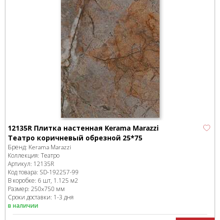
12135R Плитка настенная Kerama Marazzi
Театро коричневый обрезной 25*75
Бренд:
Kerama Marazzi
Коллекция:
Театро
Артикул:
12135R
Код товара:
SD-192257
-99
В коробке
:
6 шт, 1.125 м
2
Размер:
250x750 мм
Сроки доставки: 1-3 дня
в наличии