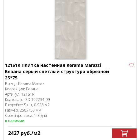
12151R Плитка настенная Kerama Marazzi
Безана серый светлый структура обрезной
25*75
Бренд:
Kerama Marazzi
Коллекция:
Безана
Артикул:
12151R
Код товара:
SD-192234
-99
В коробке
:
5 шт, 0.938 м
2
Размер:
250x750 мм
Сроки доставки: 1-3 дня
в наличии
2427
руб.
/м
2