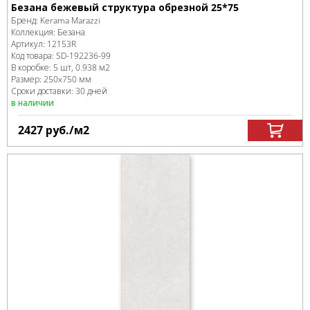
Безана бежевый структура обрезной 25*75
Бренд:
Kerama Marazzi
Коллекция:
Безана
Артикул:
12153R
Код товара:
SD-192236
-99
В коробке
:
5 шт, 0.938 м
2
Размер:
250x750 мм
Сроки доставки: 30 дней
в наличии
2427
руб.
/м
2