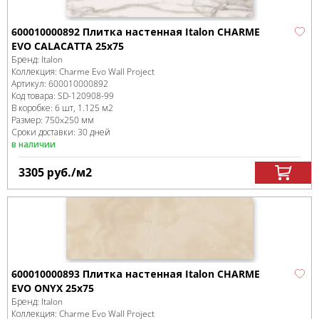
600010000892 Плитка настенная Italon CHARME
EVO CALACATTA 25х75
Бренд:
Italon
Коллекция:
Charme Evo Wall Project
Артикул:
600010000892
Код товара:
SD-120908
-99
В коробке
:
6 шт, 1.125 м
2
Размер:
750x250 мм
Сроки доставки: 30 дней
в наличии
3305
руб.
/м
2
600010000893 Плитка настенная Italon CHARME
EVO ONYX 25x75
Бренд:
Italon
Коллекция:
Charme Evo Wall Project