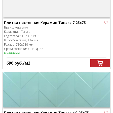
Плитка настенная Керамин Танага 7 25х75
Бренд:
Керамин
Коллекция:
Танага
Код товара:
SD-235639
-99
В коробке
:
9 шт, 1.69 м
2
Размер:
750x250 мм
Сроки доставки: 7 - 10 дней
в наличии
696
руб.
/м
2
Плитка настенная Керамин Танага 4Д 25х75