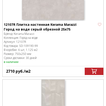
12107R Плитка настенная Kerama Marazzi
Город на воде серый обрезной 25х75
Бренд:
Kerama Marazzi
Коллекция:
Город на воде
Артикул:
12107R
Код товара:
SD-109190
-99
В коробке
:
6 шт, 1.125 м
2
Размер:
750x250 мм
Сроки доставки: 30 дней
в наличии
2710
руб.
/м
2