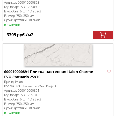
Артикул:
600010000893
Код товара:
SD-120909
-99
В коробке
:
6 шт, 1.125 м
2
Размер:
750x250 мм
Сроки доставки: 30 дней
в наличии
3305
руб.
/м
2
600010000891 Плитка настенная Italon Charme
EVO Statuario 25х75
Бренд:
Italon
Коллекция:
Charme Evo Wall Project
Артикул:
600010000891
Код товара:
SD-120910
-99
В коробке
:
6 шт, 1.125 м
2
Размер:
750x250 мм
Сроки доставки: 30 дней
в наличии