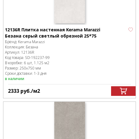
12136R Плитка настенная Kerama Marazzi
Безана серый светлый обрезной 25*75
Бренд:
Kerama Marazzi
Коллекция:
Безана
Артикул:
12136R
Код товара:
SD-192237
-99
В коробке
:
6 шт, 1.125 м
2
Размер:
250x750 мм
Сроки доставки: 1-3 дня
в наличии
2333
руб.
/м
2