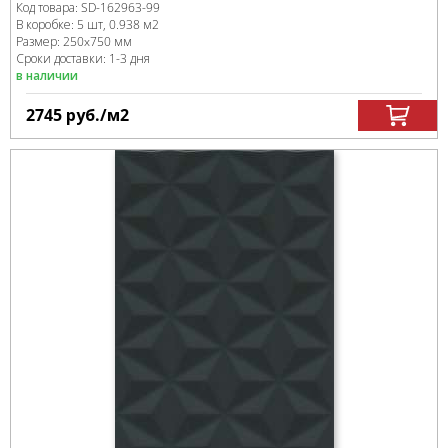
Код товара:
SD-162963
-99
В коробке
:
5 шт, 0.938 м
2
Размер:
250x750 мм
Сроки доставки: 1-3 дня
в наличии
2745
руб.
/м
2