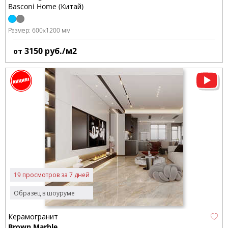
Basconi Home (Китай)
Размер:
600x1200 мм
3150
руб./м2
от
19 просмотров за 7 дней
Образец в шоуруме
Керамогранит
Brown Marble