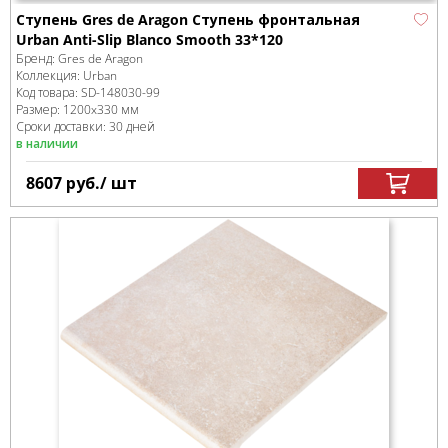
Ступень Gres de Aragon Ступень фронтальная
Urban Anti-Slip Blanco Smooth 33*120
Бренд:
Gres de Aragon
Коллекция:
Urban
Код товара:
SD-148030
-99
Размер:
1200x330 мм
Сроки доставки: 30 дней
в наличии
8607
руб.
/ шт