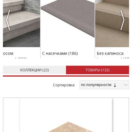
Previous
Next
иносом
С насечками
(186)
Без капиноса
льником)
(282)
(капельникa)
(179
КОЛЛЕКЦИИ (
22
)
ТОВАРЫ (
132
)
по популярности
Cортировка: