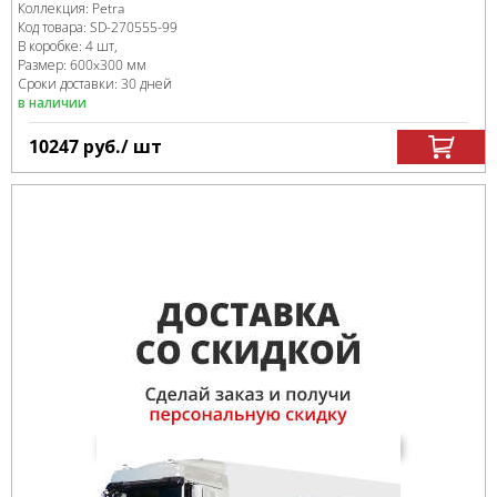
Коллекция:
Petra
Код товара:
SD-270555
-99
В коробке
:
4 шт,
Размер:
600x300 мм
Сроки доставки: 30 дней
в наличии
10247
руб.
/ шт