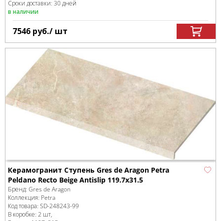
Сроки доставки: 30 дней
в наличии
7546
руб.
/ шт
Керамогранит Ступень Gres de Aragon Petra
Peldаno Recto Beige Antislip 119.7x31.5
Бренд:
Gres de Aragon
Коллекция:
Petra
Код товара:
SD-248243
-99
В коробке
:
2 шт,