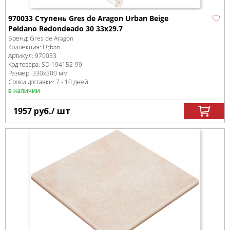
970033 Ступень Gres de Aragon Urban Beige
Peldano Redondeado 30 33х29.7
Бренд:
Gres de Aragon
Коллекция:
Urban
Артикул:
970033
Код товара:
SD-194152
-99
Размер:
330x300 мм
Сроки доставки: 7 - 10 дней
в наличии
1957
руб.
/ шт