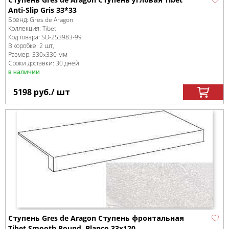
Anti-Slip Gris 33*33
Бренд:
Gres de Aragon
Коллекция:
Tibet
Код товара:
SD-253983
-99
В коробке
:
2 шт,
Размер:
330x330 мм
Сроки доставки: 30 дней
в наличии
5198
руб.
/ шт
Ступень Gres de Aragon Ступень фронтальная
Tibet Smooth Round. Blanco 33x120