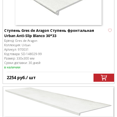
Ступень Gres de Aragon Ступень фронтальная
Urban Anti-Slip Blanco 30*33
Бренд:
Gres de Aragon
Коллекция:
Urban
Артикул:
970031
Код товара:
SD-148029
-99
Размер:
330x300 мм
Сроки доставки: 30 дней
в наличии
2254
руб.
/ шт