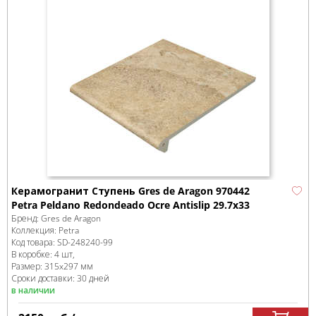
Керамогранит Ступень Gres de Aragon 970442
Petra Peldаno Redondeadо Ocre Antislip 29.7x33
Бренд:
Gres de Aragon
Коллекция:
Petra
Код товара:
SD-248240
-99
В коробке
:
4 шт,
Размер:
315x297 мм
Сроки доставки: 30 дней
в наличии