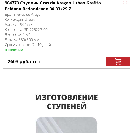
904773 Ступень Gres de Aragon Urban Grafito
Peldano Redondeado 30 33х29.7
Бренд:
Gres de Aragon
Коллекция:
Urban
Артикул:
904773
Код товара:
SD-225227
-99
В коробке
:
1 м
2
Размер:
330x300 мм
Сроки доставки: 7 - 10 дней
в наличии
2603
руб.
/ шт