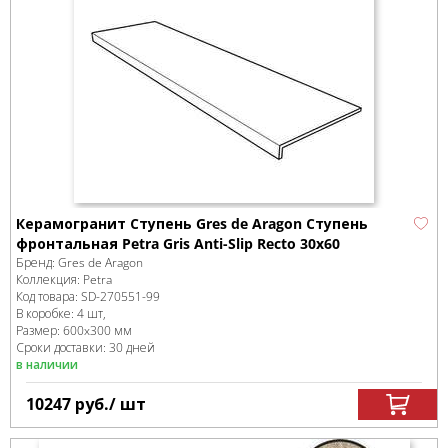
Керамогранит Ступень Gres de Aragon Ступень
фронтальная Petra Gris Anti-Slip Recto 30x60
Бренд:
Gres de Aragon
Коллекция:
Petra
Код товара:
SD-270551
-99
В коробке
:
4 шт,
Размер:
600x300 мм
Сроки доставки: 30 дней
в наличии
10247
руб.
/ шт