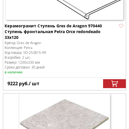
Керамогранит Ступень Gres de Aragon 970440
Ступень фронтальная Petra Orce redondeado
33x120
Бренд:
Gres de Aragon
Коллекция:
Petra
Код товара:
SD-253815
-99
В коробке
:
2 шт,
Размер:
1200x330 мм
Сроки доставки: 30 дней
в наличии
9222
руб.
/ шт