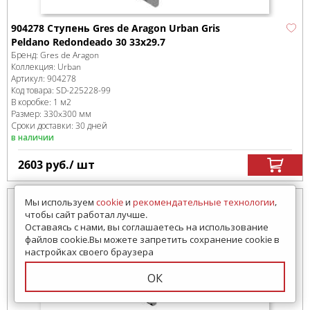
904278 Ступень Gres de Aragon Urban Gris
Peldano Redondeado 30 33х29.7
Бренд:
Gres de Aragon
Коллекция:
Urban
Артикул:
904278
Код товара:
SD-225228
-99
В коробке
:
1 м
2
Размер:
330x300 мм
Сроки доставки: 30 дней
в наличии
2603
руб.
/ шт
Мы используем
cookie
и
рекомендательные технологии
,
чтобы сайт работал лучше.
Оставаясь с нами, вы соглашаетесь на использование
файлов cookie.Вы можете запретить сохранение cookie в
настройках своего браузера
ОК