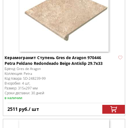
Керамогранит Ступень Gres de Aragon 970446
Petra Peldаno Redondeadо Beige Antislip 29.7x33
Бренд:
Gres de Aragon
Коллекция:
Petra
Код товара:
SD-248239
-99
В коробке
:
4 шт,
Размер:
315x297 мм
Сроки доставки: 30 дней
в наличии
2511
руб.
/ шт