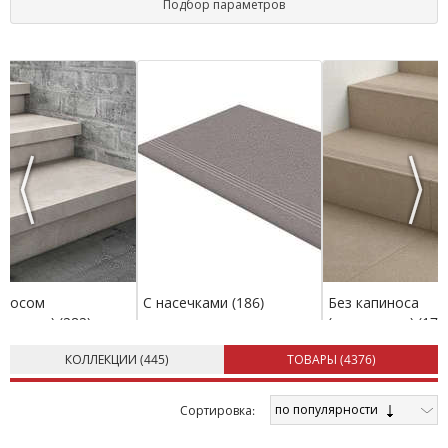
Подбор параметров
поиск сразу выдаст Вам оптимальный перечень продукции.
Previous
Next
иносом
С насечками
(186)
Без капиноса
льником)
(282)
(капельникa)
(179
КОЛЛЕКЦИИ (
445
)
ТОВАРЫ (
4376
)
по популярности
Cортировка: