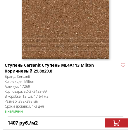
Ступень Cersanit Ступень ML4A113 Milton
Коричневый 29,8x29,8
Бренд:
Cersanit
Коллекция:
Milton
Артикул:
17269
Код товара:
SD-272453
-99
В коробке
:
13 шт, 1.154 м
2
Размер:
298x298 мм
Сроки доставки: 1-3 дня
в наличии
1407
руб.
/м
2