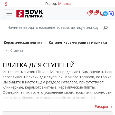
Город:
Москва
0
0
Керамическая плитка
Каталог керамогранита и плитки
Ступени
ПЛИТКА ДЛЯ СТУПЕНЕЙ
Интернет-магазин Plitka-sdvk.ru предлагает Вам оценить наш
ассортимент плитки для ступеней. В числе товаров, которые
Вы видите в настоящем разделе каталога, присутствуют
клинкерные, керамогранитные, керамические плиты.
Объединяет их то, что усиленные характеристики прочности,
износоустойчивости и морозостойкости позволяют
эффективно использовать их в качестве материала отделки
Раскрыть
лестниц. Обратите внимание на новую систему фильтров: Вы
можете задать предпочтительные параметры отбора, и