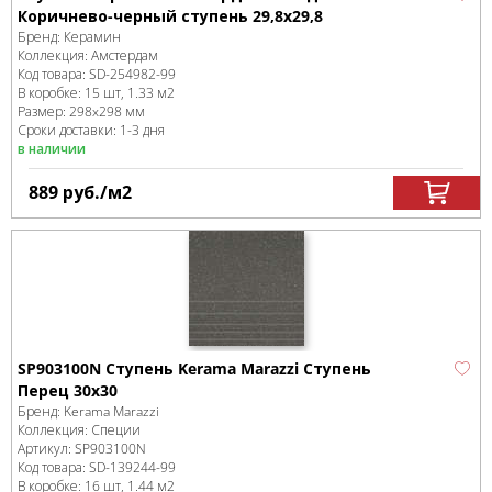
Коричнево-черный ступень 29,8х29,8
Бренд:
Керамин
Коллекция:
Амстердам
Код товара:
SD-254982
-99
В коробке
:
15 шт, 1.33 м
2
Размер:
298x298 мм
Сроки доставки: 1-3 дня
в наличии
889
руб.
/м
2
SP903100N Ступень Kerama Marazzi Ступень
Перец 30х30
Бренд:
Kerama Marazzi
Коллекция:
Специи
Артикул:
SP903100N
Код товара:
SD-139244
-99
В коробке
:
16 шт, 1.44 м
2