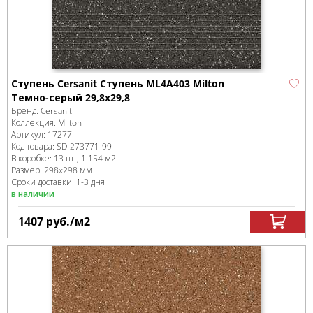
Ступень Cersanit Ступень ML4A403 Milton
Темно-серый 29,8x29,8
Бренд:
Cersanit
Коллекция:
Milton
Артикул:
17277
Код товара:
SD-273771
-99
В коробке
:
13 шт, 1.154 м
2
Размер:
298x298 мм
Сроки доставки: 1-3 дня
в наличии
1407
руб.
/м
2