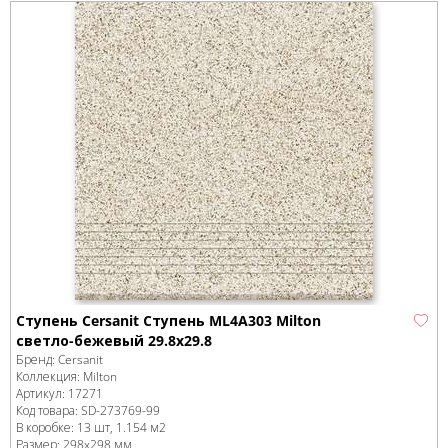
Ступень Cersanit Ступень ML4A303 Milton
светло-бежевый 29.8x29.8
Бренд:
Cersanit
Коллекция:
Milton
Артикул:
17271
Код товара:
SD-273769
-99
В коробке
:
13 шт, 1.154 м
2
Размер:
298x298 мм