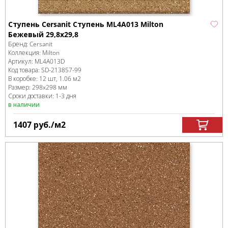
Ступень Cersanit Ступень ML4A013 Milton
Бежевый 29,8x29,8
Бренд:
Cersanit
Коллекция:
Milton
Артикул:
ML4A013D
Код товара:
SD-213857
-99
В коробке
:
12 шт, 1.06 м
2
Размер:
298x298 мм
Сроки доставки: 1-3 дня
в наличии
1407
руб.
/м
2