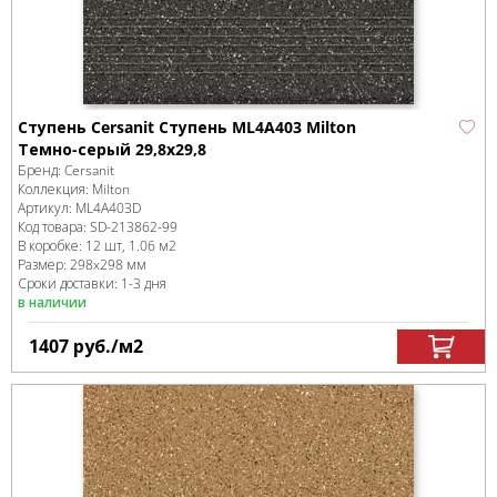
Ступень Cersanit Ступень ML4A403 Milton
Темно-серый 29,8x29,8
Бренд:
Cersanit
Коллекция:
Milton
Артикул:
ML4A403D
Код товара:
SD-213862
-99
В коробке
:
12 шт, 1.06 м
2
Размер:
298x298 мм
Сроки доставки: 1-3 дня
в наличии
1407
руб.
/м
2