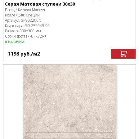
Серая Матовая ступени 30х30
Бренд:
Kerama Marazzi
Коллекция:
Специи
Артикул:
SP902200N
Код товара:
SD-256949
-99
Размер:
300x300 мм
Сроки доставки: 1-3 дня
в наличии
1198
руб.
/м
2