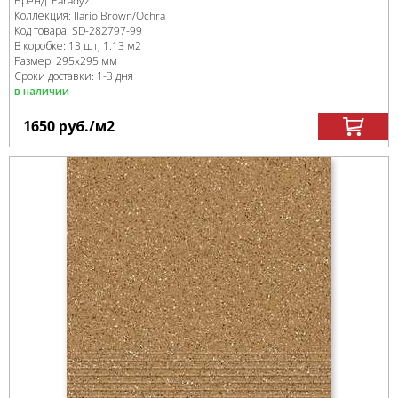
Бренд:
Paradyz
Коллекция:
Ilario Brown/Ochra
Код товара:
SD-282797
-99
В коробке
:
13 шт, 1.13 м
2
Размер:
295x295 мм
Сроки доставки: 1-3 дня
в наличии
1650
руб.
/м
2