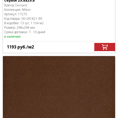
серый 29,8x29,8
Бренд:
Cersanit
Коллекция:
Milton
Артикул:
17275
Код товара:
SD-281821
-99
В коробке
:
13 шт, 1.154 м
2
Размер:
298x298 мм
Сроки доставки: 7 - 10 дней
в наличии
1193
руб.
/м
2