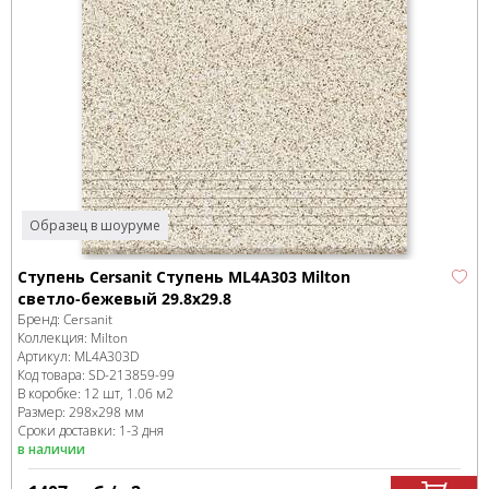
Образец в шоуруме
Ступень Cersanit Ступень ML4A303 Milton
светло-бежевый 29.8x29.8
Бренд:
Cersanit
Коллекция:
Milton
Артикул:
ML4A303D
Код товара:
SD-213859
-99
В коробке
:
12 шт, 1.06 м
2
Размер:
298x298 мм
Сроки доставки: 1-3 дня
в наличии