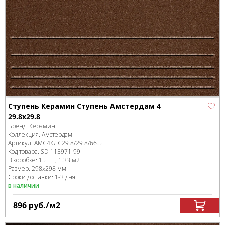
Ступень Керамин Ступень Амстердам 4
29.8х29.8
Бренд:
Керамин
Коллекция:
Амстердам
Артикул:
АМС4КЛС29.8/29.8/66.5
Код товара:
SD-115971
-99
В коробке
:
15 шт, 1.33 м
2
Размер:
298x298 мм
Сроки доставки: 1-3 дня
в наличии
896
руб.
/м
2