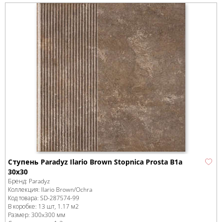
Ступень Paradyz Ilario Brown Stopnica Prosta B1a
30x30
Бренд:
Paradyz
Коллекция:
Ilario Brown/Ochra
Код товара:
SD-287574
-99
В коробке
:
13 шт, 1.17 м
2
Размер:
300x300 мм