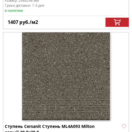
Размер:
298x298 мм
Сроки доставки: 1-3 дня
в наличии
1407
руб.
/м
2
Ступень Cersanit Ступень ML4A093 Milton