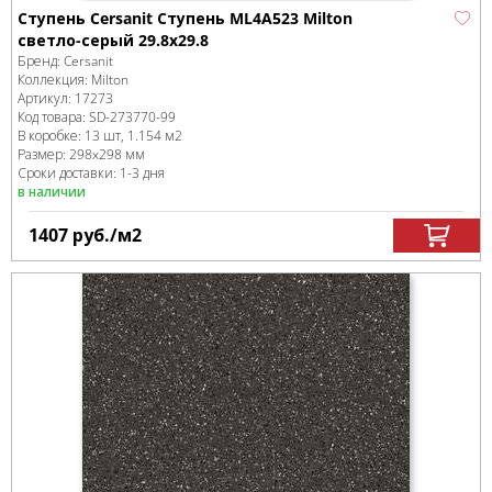
Ступень Cersanit Ступень ML4A523 Milton
светло-серый 29.8x29.8
Бренд:
Cersanit
Коллекция:
Milton
Артикул:
17273
Код товара:
SD-273770
-99
В коробке
:
13 шт, 1.154 м
2
Размер:
298x298 мм
Сроки доставки: 1-3 дня
в наличии
1407
руб.
/м
2