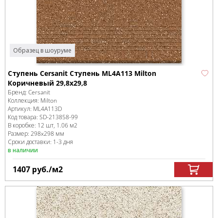
Образец в шоуруме
Ступень Cersanit Ступень ML4A113 Milton
Коричневый 29,8x29,8
Бренд:
Cersanit
Коллекция:
Milton
Артикул:
ML4A113D
Код товара:
SD-213858
-99
В коробке
:
12 шт, 1.06 м
2
Размер:
298x298 мм
Сроки доставки: 1-3 дня
в наличии
1407
руб.
/м
2