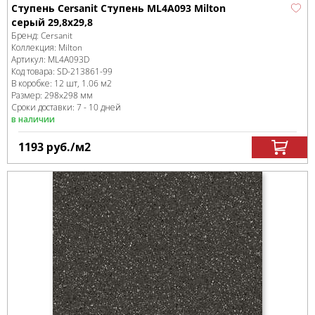
Ступень Cersanit Ступень ML4A093 Milton
серый 29,8x29,8
Бренд:
Cersanit
Коллекция:
Milton
Артикул:
ML4A093D
Код товара:
SD-213861
-99
В коробке
:
12 шт, 1.06 м
2
Размер:
298x298 мм
Сроки доставки: 7 - 10 дней
в наличии
1193
руб.
/м
2