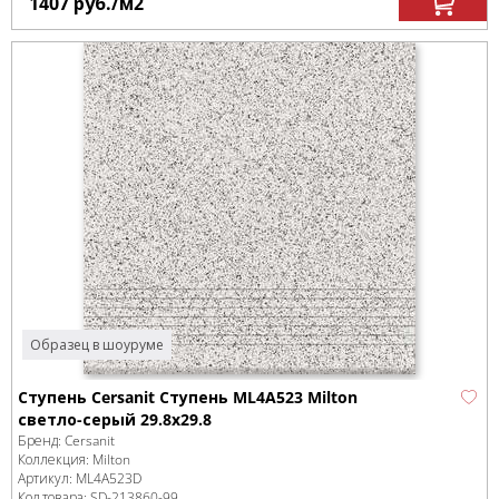
1407
руб.
/м
2
Образец в шоуруме
Ступень Cersanit Ступень ML4A523 Milton
светло-серый 29.8x29.8
Бренд:
Cersanit
Коллекция:
Milton
Артикул:
ML4A523D
Код товара:
SD-213860
-99