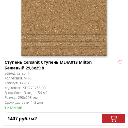
Ступень Cersanit Ступень ML4A013 Milton
Бежевый 29,8x29,8
Бренд:
Cersanit
Коллекция:
Milton
Артикул:
17267
Код товара:
SD-273768
-99
В коробке
:
13 шт, 1.154 м
2
Размер:
298x298 мм
Сроки доставки: 1-3 дня
в наличии
1407
руб.
/м
2