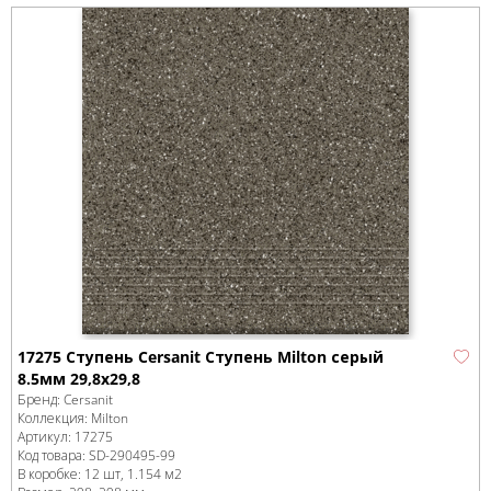
17275 Ступень Cersanit Ступень Milton серый
8.5мм 29,8x29,8
Бренд:
Cersanit
Коллекция:
Milton
Артикул:
17275
Код товара:
SD-290495
-99
В коробке
:
12 шт, 1.154 м
2