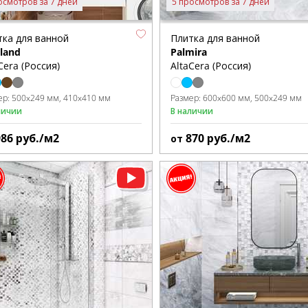
осмотров за 7 дней
5 просмотров за 7 дней
тка для ванной
Плитка для ванной
land
Palmira
Cera (Россия)
AltaCera (Россия)
ер:
500x249 мм
410x410 мм
Размер:
600x600 мм
500x249 мм
личии
В наличии
986
руб./м2
870
руб./м2
от