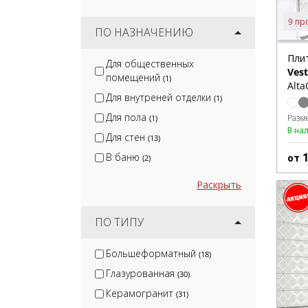
9 пр
ПО НАЗНАЧЕНИЮ
Пли
Для общественных
Ves
помещений
(1)
Alta
Для внутреней отделки
(1)
Для пола
Разм
(1)
В на
Для стен
(13)
В баню
от
(2)
Раскрыть
ПО ТИПУ
Большеформатный
(18)
Глазурованная
(30)
Керамогранит
(31)