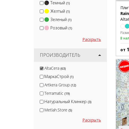
Темный
(1)
Пли
Желтый
(1)
Rain
Alta
Зеленый
(1)
Розовый
(1)
Разм
В на
Раскрыть
от
ПРОИЗВОДИТЕЛЬ
AltaCera
(63)
МаркаСтрой
(1)
Artkera Group
(12)
Terramatic
(19)
Натуральный Клинкер
(3)
Metlah.Store
(5)
Kirovit
(51)
Раскрыть
Kerama Marazzi
(480)