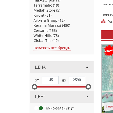
МаркаСтрой
(1)
Все ди
Terramatic
(19)
учётом
Metlah.Store
(5)
Официа
Kirovit
(51)
Облицо
Artkera Group
(12)
Ге
мм. Д
Kerama Marazzi
(480)
исполь
Cersanit
(153)
брендо
White Hills
(73)
потре
Global Tile
(49)
В напо
Показать все бренды
оттенк
цен на
потре
доступ
ЦЕНА
отраж
над ди
ЦВЕТ
8 пр
Темно-зеленый
(1)