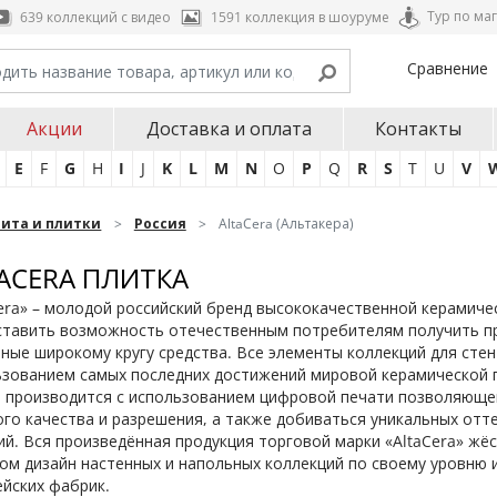
Тур по ма
639 коллекций с видео
1591 коллекция в шоуруме
Сравнение
Акции
Доставка и оплата
Контакты
E
F
G
H
I
J
K
L
M
N
O
P
Q
R
S
T
U
V
нита и плитки
Россия
AltaCera (Альтакера)
ACERA ПЛИТКА
era» – молодой российский бренд высококачественной керамичес
ставить возможность отечественным потребителям получить пр
ные широкому кругу средства. Все элементы коллекций для стен
ьзованием самых последних достижений мировой керамической 
а производится с использованием цифровой печати позволяющей
го качества и разрешения, а также добиваться уникальных отт
й. Вся произведённая продукция торговой марки «AltaСera» жё
ом дизайн настенных и напольных коллекций по своему уровню и
йских фабрик.