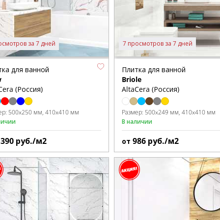
осмотров за 7 дней
7 просмотров за 7 дней
тка для ванной
Плитка для ванной
w
Briole
Cera (Россия)
AltaCera (Россия)
ер:
500x250 мм
410x410 мм
Размер:
500x249 мм
410x410 мм
личии
В наличии
1390
руб./м2
986
руб./м2
от