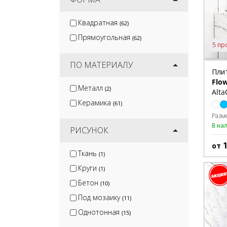
Квадратная
(62)
Прямоугольная
(62)
5 пр
ПО МАТЕРИАЛУ
Пли
Flo
Металл
(2)
Alta
Керамика
(61)
Разм
В на
РИСУНОК
от
Ткань
(1)
Круги
(1)
Бетон
(10)
Под мозаику
(11)
Однотонная
(15)