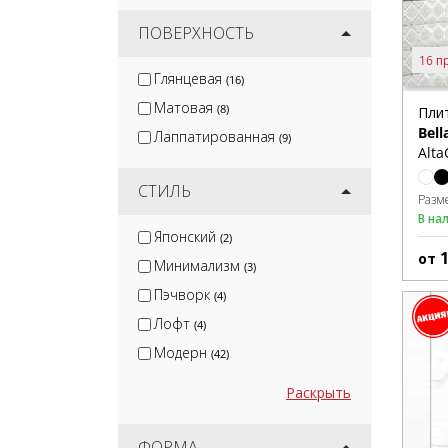
ПОВЕРХНОСТЬ
16 п
Глянцевая
(16)
Матовая
(8)
Пли
Bell
Лаппатированная
(9)
Alta
СТИЛЬ
Разм
В на
Японский
(2)
от
Минимализм
(3)
Пэчворк
(4)
Лофт
(4)
Модерн
(42)
Раскрыть
ФОРМА