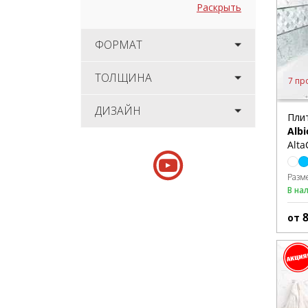
Раскрыть
ФОРМАТ
ТОЛЩИНА
7 пр
ДИЗАЙН
Пли
Albi
Alta
Разм
В на
от