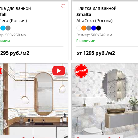
тка для ванной
Плитка для ванной
fall
Smalta
Cera (Россия)
AltaCera (Россия)
ер:
500x250 мм
Размер:
500x249 мм
личии
В наличии
1295
руб./м2
1295
руб./м2
от