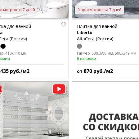
осмотров за 7 дней
9 просмотров за 7 дней
тка для ванной
Плитка для ванной
ta
Liberto
Cera (Россия)
AltaCera (Россия)
ер:
410x410 мм
Размер:
600x600 мм
500x249 мм
личии
В наличии
1435
руб./м2
870
руб./м2
от