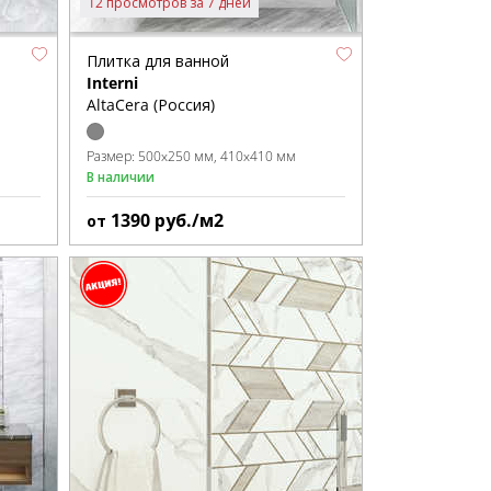
12 просмотров за 7 дней
Плитка для ванной
Interni
AltaCera (Россия)
Размер:
500x250 мм
410x410 мм
В наличии
1390
руб./м2
от