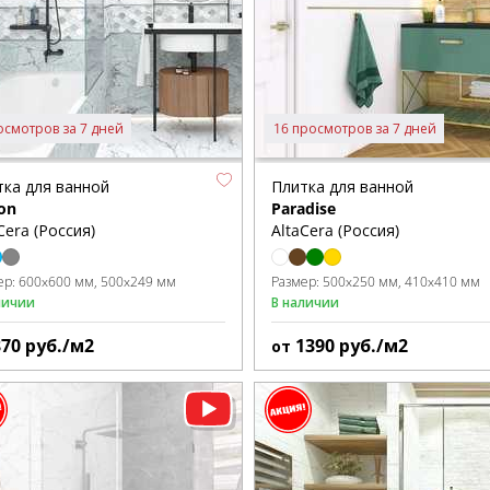
осмотров за 7 дней
16 просмотров за 7 дней
тка для ванной
Плитка для ванной
on
Paradise
Cera (Россия)
AltaCera (Россия)
ер:
600x600 мм
500x249 мм
Размер:
500x250 мм
410x410 мм
личии
В наличии
870
руб./м2
1390
руб./м2
от