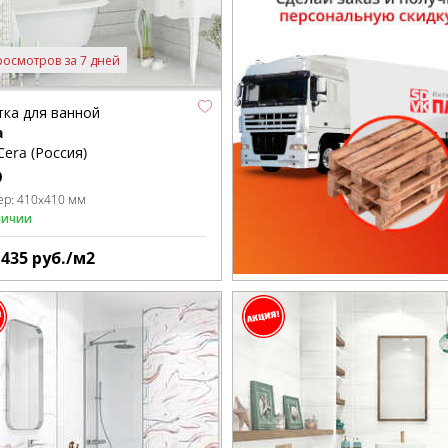
росмотров за 7 дней
тка для ванной
a
Cera (Россия)
ер:
410x410 мм
личии
1435
руб./м2