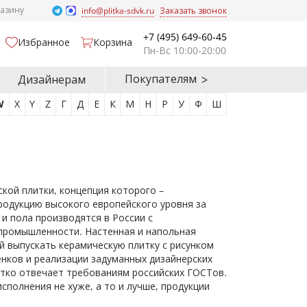
газину
info@plitka-sdvk.ru
Заказать звонок
+7 (495) 649-60-45
Избранное
Корзина
Пн-Вс 10:00-20:00
Покупателям
Дизайнерам
W
X
Y
Z
Г
Д
Е
К
М
Н
Р
У
Ф
Ш
кой плитки, концепция которого –
одукцию высокого европейского уровня за
 и пола производятся в России с
промышленности. Настенная и напольная
 выпускать керамическую плитку с рисунком
енков и реализации задуманных дизайнерских
стко отвечает требованиям российских ГОСТов.
сполнения не хуже, а то и лучше, продукции