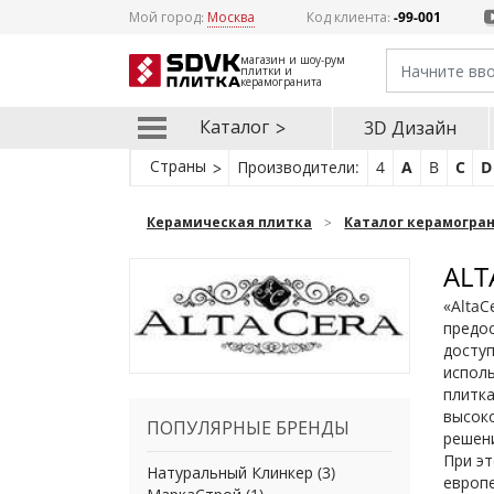
Мой город:
Москва
Код клиента:
-99-001
магазин и шоу-рум
плитки и
керамогранита
Каталог
3D Дизайн
Страны
Производители:
4
A
B
C
D
Керамическая плитка
Каталог керамогра
ALT
«AltaС
предо
доступ
испол
плитк
высоко
ПОПУЛЯРНЫЕ БРЕНДЫ
решени
При эт
Натуральный Клинкер
(3)
европе