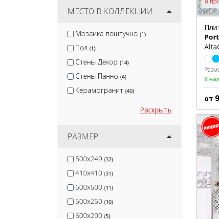
8 пр
Cersanit
МЕСТО В КОЛЛЕКЦИИ
(153)
White Hills
(73)
Пли
Мозаика поштучно
(1)
Port
Global Tile
(49)
Alta
Пол
(1)
Gracia Ceramica
(172)
Стены Декор
(14)
Разм
Стены Панно
(4)
В на
Керамогранит
(40)
от
Раскрыть
РАЗМЕР
500x249
(32)
410x410
(31)
600x600
(11)
500x250
(10)
600x200
(5)