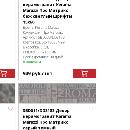
керамогранит Kerama
Marazzi Про Матрикс
беж светлый шрифты
15x60
Бренд:
Kerama Marazzi
Коллекция:
Про Матрикс
Артикул:
SBD003/DD3178
Код товара:
SD-180384
-99
В коробке
:
8 шт,
Размер:
600x150 мм
Сроки доставки: 30 дней
в наличии
949
руб.
/ шт
SBD011/DD3183 Декор
керамогранит Kerama
Marazzi Про Матрикс
серый темный