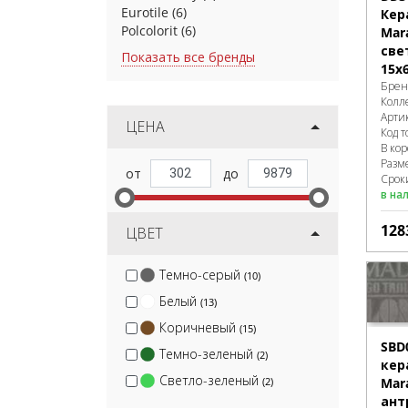
Eurotile
(6)
Кер
Polcolorit
(6)
Mar
све
Показать все бренды
15x
Брен
Колл
Арти
ЦЕНА
Код т
В ко
Разм
Сроки
в на
128
ЦВЕТ
Темно-серый
(10)
Белый
(13)
Коричневый
(15)
SBD
Темно-зеленый
(2)
кер
Светло-зеленый
(2)
Mar
ант