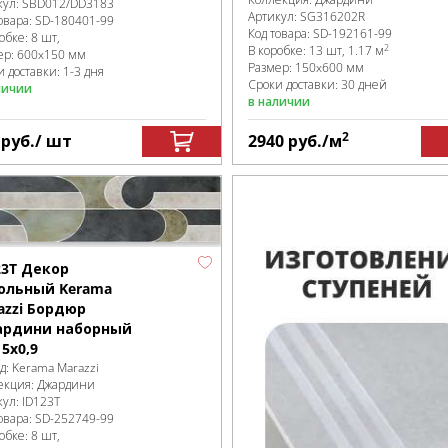
кул:
SBD012/DD3183
Артикул:
SG316202R
овара:
SD-180401
-99
Код товара:
SD-192161
-99
робке
:
8 шт,
2
В коробке
:
13 шт, 1.17 м
ер:
600x150 мм
Размер:
150x600 мм
 доставки: 1-3 дня
Сроки доставки: 30 дней
личии
в наличии
2
9
руб.
/ шт
2940
руб.
/м
23T Декор
ольный Kerama
azzi Бордюр
рдини наборный
15x0,9
д:
Kerama Marazzi
екция:
Джардини
кул:
ID123T
овара:
SD-252749
-99
робке
:
8 шт,