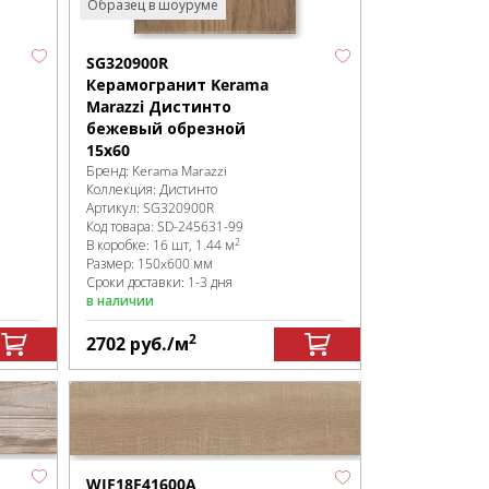
Образец в шоуруме
SG320900R
Керамогранит Kerama
Marazzi Дистинто
бежевый обрезной
15x60
Бренд:
Kerama Marazzi
Коллекция:
Дистинто
Артикул:
SG320900R
Код товара:
SD-245631
-99
2
В коробке
:
16 шт, 1.44 м
Размер:
150x600 мм
Сроки доставки: 1-3 дня
в наличии
2
2702
руб.
/м
WIF18F41600A