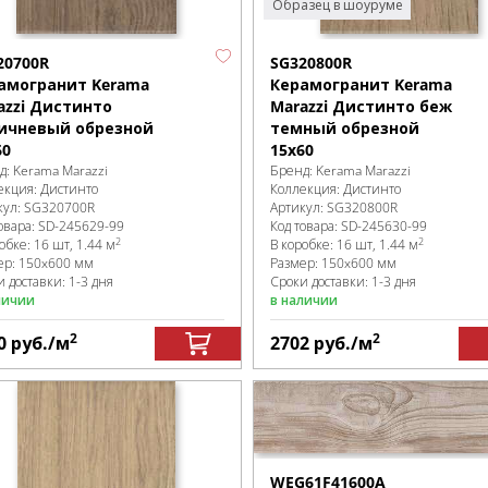
Образец в шоуруме
20700R
SG320800R
амогранит Kerama
Керамогранит Kerama
azzi Дистинто
Marazzi Дистинто беж
ичневый обрезной
темный обрезной
60
15x60
д:
Kerama Marazzi
Бренд:
Kerama Marazzi
екция:
Дистинто
Коллекция:
Дистинто
кул:
SG320700R
Артикул:
SG320800R
овара:
SD-245629
-99
Код товара:
SD-245630
-99
2
2
робке
:
16 шт, 1.44 м
В коробке
:
16 шт, 1.44 м
ер:
150x600 мм
Размер:
150x600 мм
 доставки: 1-3 дня
Сроки доставки: 1-3 дня
личии
в наличии
2
2
0
руб.
/м
2702
руб.
/м
WEG61F41600A