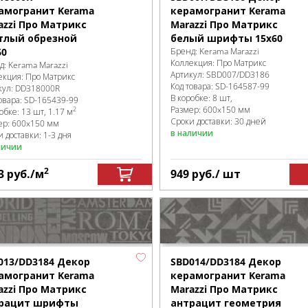
амогранит Kerama
керамогранит Kerama
azzi Про Матрикс
Marazzi Про Матрикс
тлый обрезной
белый шрифты 15x60
60
Бренд:
Kerama Marazzi
Коллекция:
Про Матрикс
д:
Kerama Marazzi
Артикул:
SBD007/DD3186
екция:
Про Матрикс
Код товара:
SD-164587
-99
кул:
DD318000R
В коробке
:
8 шт,
овара:
SD-165439
-99
Размер:
600x150 мм
2
робке
:
13 шт, 1.17 м
Сроки доставки: 30 дней
ер:
600x150 мм
в наличии
 доставки: 1-3 дня
личии
2
3
руб.
/м
949
руб.
/ шт
013/DD3184 Декор
SBD014/DD3184 Декор
амогранит Kerama
керамогранит Kerama
azzi Про Матрикс
Marazzi Про Матрикс
рацит шрифты
антрацит геометрия