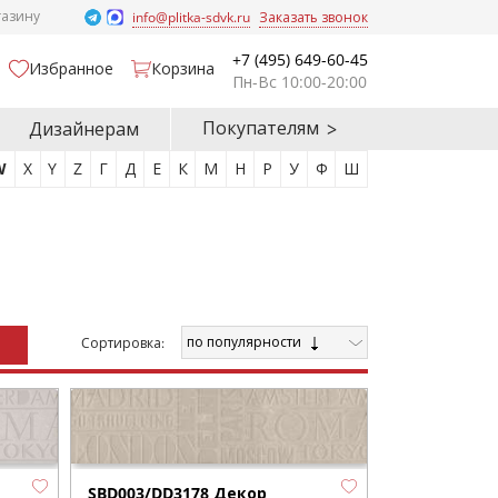
газину
info@plitka-sdvk.ru
Заказать звонок
+7 (495) 649-60-45
Избранное
Корзина
Пн-Вс 10:00-20:00
Покупателям
Дизайнерам
W
X
Y
Z
Г
Д
Е
К
М
Н
Р
У
Ф
Ш
по популярности
Cортировка:
SBD003/DD3178 Декор