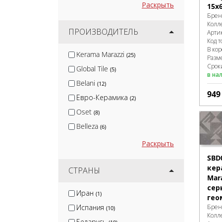
Раскрыть
15x
Брен
Колл
ПРОИЗВОДИТЕЛЬ
Арти
Код т
В ко
Kerama Marazzi
(25)
Разм
Сроки
Global Tile
(5)
в на
Belani
(12)
94
Евро-Керамика
(2)
Oset
(8)
Belleza
(6)
Gres De Aragon
(2)
Раскрыть
Marazzi Italy
(2)
SBD
кер
Eurotile
СТРАНЫ
(6)
Mar
Polcolorit
(6)
сер
Иран
(1)
гео
Kerranova
(1)
Брен
Испания
(10)
ProGRES Ceramica
(2)
Колл
Беларусь