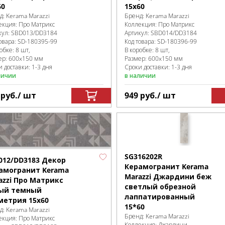
60
15x60
д:
Kerama Marazzi
Бренд:
Kerama Marazzi
екция:
Про Матрикс
Коллекция:
Про Матрикс
кул:
SBD013/DD3184
Артикул:
SBD014/DD3184
овара:
SD-180395
-99
Код товара:
SD-180396
-99
робке
:
8 шт,
В коробке
:
8 шт,
ер:
600x150 мм
Размер:
600x150 мм
 доставки: 1-3 дня
Сроки доставки: 1-3 дня
личии
в наличии
9
руб.
/ шт
949
руб.
/ шт
SG316202R
012/DD3183 Декор
Керамогранит Kerama
амогранит Kerama
Marazzi Джардини беж
azzi Про Матрикс
светлый обрезной
ый темный
лаппатированный
метрия 15x60
15*60
д:
Kerama Marazzi
Бренд:
Kerama Marazzi
екция:
Про Матрикс
Коллекция:
Джардини