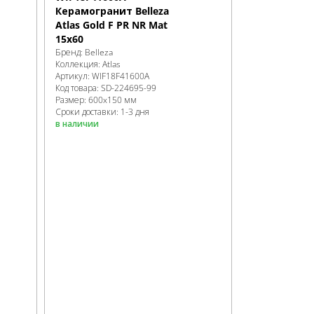
Керамогранит Belleza
Atlas Gold F PR NR Mat
15x60
Бренд:
Belleza
Коллекция:
Atlas
Артикул:
WIF18F41600A
Код товара:
SD-224695
-99
Размер:
600x150 мм
Сроки доставки: 1-3 дня
в наличии