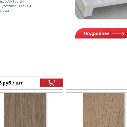
ер:
600x150 мм
и доставки: 30 дней
личии
5
руб.
/ шт