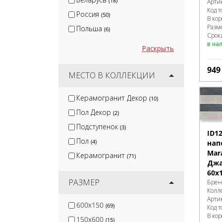
(18)
Арти
Код т
Россия
(50)
В ко
Разм
Польша
(6)
Сроки
в на
Раскрыть
94
МЕСТО В КОЛЛЕКЦИИ
Керамогранит Декор
(10)
Пол Декор
(2)
Подступенок
(3)
ID1
Пол
(4)
нап
Mar
Керамогранит
(71)
Джа
60x
РАЗМЕР
Брен
Колл
Арти
600x150
(69)
Код т
В ко
150x600
(15)