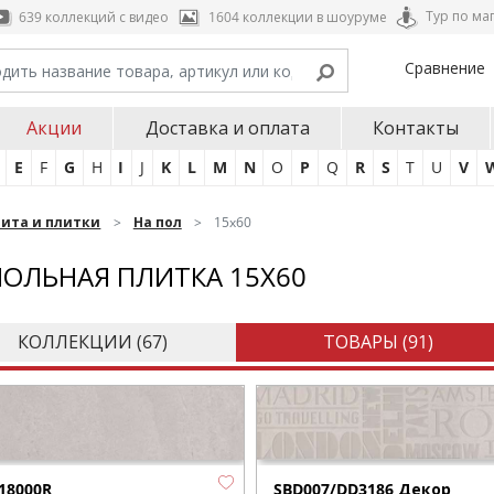
Тур по ма
639 коллекций с видео
1604 коллекции в шоуруме
Сравнение
Акции
Доставка и оплата
Контакты
E
F
G
H
I
J
K
L
M
N
O
P
Q
R
S
T
U
V
нита и плитки
На пол
15x60
ОЛЬНАЯ ПЛИТКА 15X60
КОЛЛЕКЦИИ (
67
)
ТОВАРЫ (
91
)
18000R
SBD007/DD3186 Декор