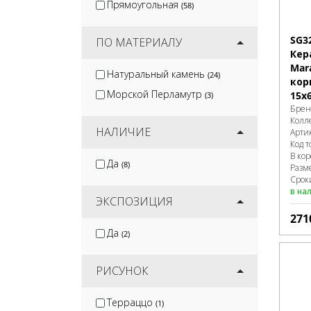
Прямоугольная
(58)
SG3
ПО МАТЕРИАЛУ
Кер
Mar
Натуральный камень
(24)
кор
Морской Перламутр
15х
(3)
Брен
Колл
НАЛИЧИЕ
Арти
Код т
В ко
Да
(8)
Разм
Сроки
в на
ЭКСПОЗИЦИЯ
271
Да
(2)
РИСУНОК
Терраццо
(1)