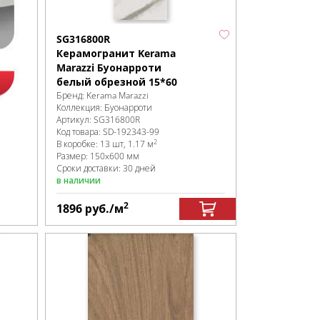
SG316800R
Керамогранит Kerama
Marazzi Буонарроти
белый обрезной 15*60
Бренд:
Kerama Marazzi
Коллекция:
Буонарроти
Артикул:
SG316800R
Код товара:
SD-192343
-99
2
В коробке
:
13 шт, 1.17 м
Размер:
150x600 мм
Сроки доставки: 30 дней
в наличии
2
1896
руб.
/м