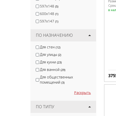
Разм
Срок
597x148
(5)
в на
600x148
(1)
597x147
(1)
ПО НАЗНАЧЕНИЮ
Для стен
(12)
Для улицы
(2)
Для кухни
(23)
Для ванной
(29)
375
Для общественных
помещений
(3)
Раскрыть
ПО ТИПУ