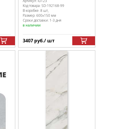
Артикул:
ID123
Код товара:
SD-192168
-99
В коробке
:
8 шт,
Размер:
600x150 мм
Сроки доставки: 1-3 дня
в наличии
3407
руб.
/ шт