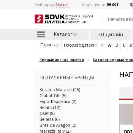
Мой город:
Москва
Код клиента:
-99-001
магазин и шоу-рум
плитки и
керамогранита
Каталог
3D Дизайн
Страны
Производители:
4
A
B
C
D
Керамическая плитка
Каталог керамогра
НАП
ПОПУЛЯРНЫЕ БРЕНДЫ
Kerama Marazzi
(25)
Global Tile
(5)
Евро-Керамика
(2)
Belani
(12)
Oset
(8)
Belleza
(6)
Gres de Aragon
(2)
Marazzi Italy
(2)
DD3