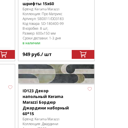
шрифты 15x60
Бренд:
Kerama Marazzi
Коллекция:
Про Матрикс
Артикул:
SBD011/DD3183
Код товара:
SD-180400
-99
В коробке
:
8 шт,
Размер:
600x150 мм
Сроки доставки: 1-3 дня
в наличии
949
руб.
/ шт
ID123 Декор
напольный Kerama
Marazzi Бордюр
Джардини наборный
60*15
Бренд:
Kerama Marazzi
Коллекция:
Джардини