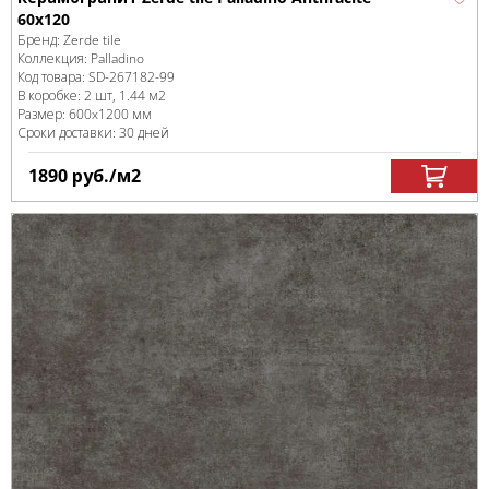
60x120
Бренд:
Zerde tile
Коллекция:
Palladino
Код товара:
SD-267182
-99
В коробке
:
2 шт, 1.44 м
2
Размер:
600x1200 мм
Сроки доставки: 30 дней
1890
руб.
/м
2