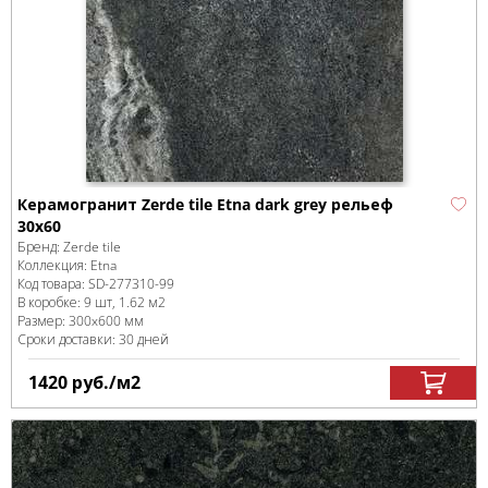
Керамогранит Zerde tile Etna dark grey рельеф
30x60
Бренд:
Zerde tile
Коллекция:
Etna
Код товара:
SD-277310
-99
В коробке
:
9 шт, 1.62 м
2
Размер:
300x600 мм
Сроки доставки: 30 дней
1420
руб.
/м
2