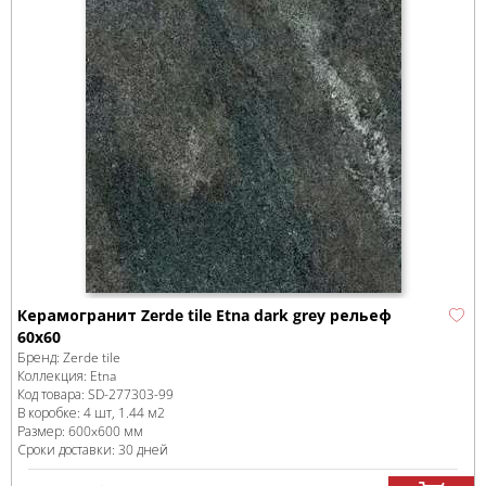
Керамогранит Zerde tile Etna dark grey рельеф
60x60
Бренд:
Zerde tile
Коллекция:
Etna
Код товара:
SD-277303
-99
В коробке
:
4 шт, 1.44 м
2
Размер:
600x600 мм
Сроки доставки: 30 дней