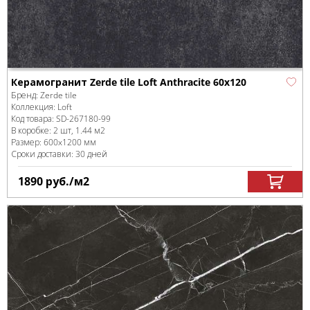
Керамогранит Zerde tile Loft Anthracite 60x120
Бренд:
Zerde tile
Коллекция:
Loft
Код товара:
SD-267180
-99
В коробке
:
2 шт, 1.44 м
2
Размер:
600x1200 мм
Сроки доставки: 30 дней
1890
руб.
/м
2