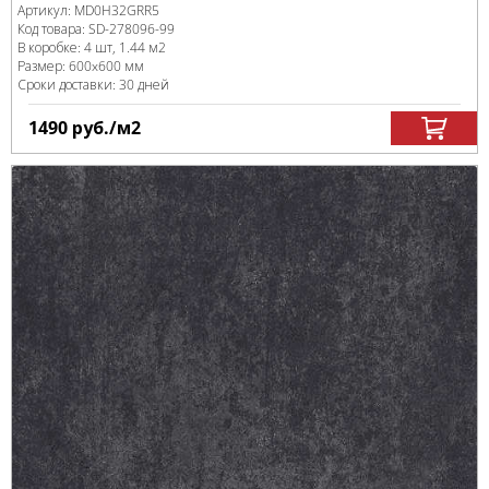
Артикул:
MD0H32GRR5
Код товара:
SD-278096
-99
В коробке
:
4 шт, 1.44 м
2
Размер:
600x600 мм
Сроки доставки: 30 дней
1490
руб.
/м
2