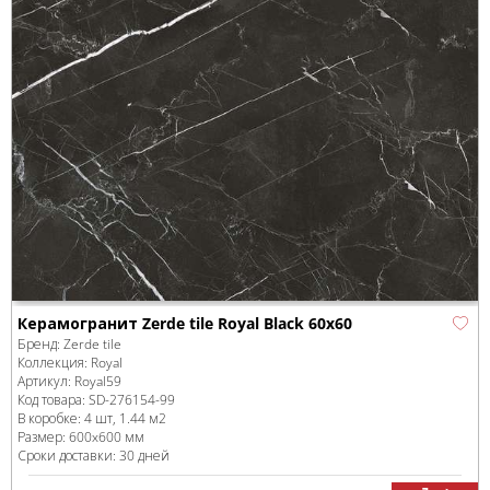
Керамогранит Zerde tile Royal Black 60x60
Бренд:
Zerde tile
Коллекция:
Royal
Артикул:
Royal59
Код товара:
SD-276154
-99
В коробке
:
4 шт, 1.44 м
2
Размер:
600x600 мм
Сроки доставки: 30 дней