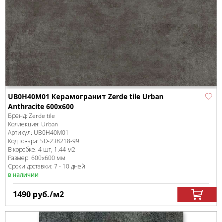
UB0H40M01 Керамогранит Zerde tile Urban
Anthracite 600x600
Бренд:
Zerde tile
Коллекция:
Urban
Артикул:
UB0H40M01
Код товара:
SD-238218
-99
В коробке
:
4 шт, 1.44 м
2
Размер:
600x600 мм
Сроки доставки: 7 - 10 дней
в наличии
1490
руб.
/м
2