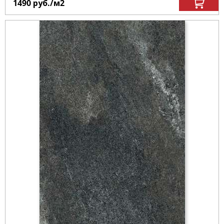
1490
руб.
/м
2